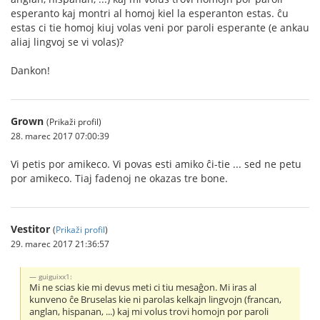
esperanto kaj montri al homoj kiel la esperanton estas. ĉu
estas ci tie homoj kiuj volas veni por paroli esperante (e ankau
aliaj lingvoj se vi volas)?
Dankon!
Grown
(Prikaži profil)
28. marec 2017 07:00:39
Vi petis por amikeco. Vi povas esti amiko ĉi-tie ... sed ne petu
por amikeco. Tiaj fadenoj ne okazas tre bone.
Vestitor
(
Prikaži profil
)
29. marec 2017 21:36:57
guiguixx1:
Mi ne scias kie mi devus meti ci tiu mesaĝon. Mi iras al
kunveno ĉe Bruselas kie ni parolas kelkajn lingvojn (francan,
anglan, hispanan, ...) kaj mi volus trovi homojn por paroli