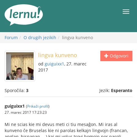
K
vsebini
Meni
Forum
O drugih jezikih
lingva kunveno
lingva kunveno
Odgovori
od
guiguixx1
, 27. marec
2017
Sporočila:
3
Jezik:
Esperanto
guiguixx1
(
Prikaži profil
)
27. marec 2017 17:23:23
Mi ne scias kie mi devus meti ci tiu mesaĝon. Mi iras al
kunveno ĉe Bruselas kie ni parolas kelkajn lingvojn (francan,
anglan, hispanan, ...) kaj mi volus trovi homojn por paroli