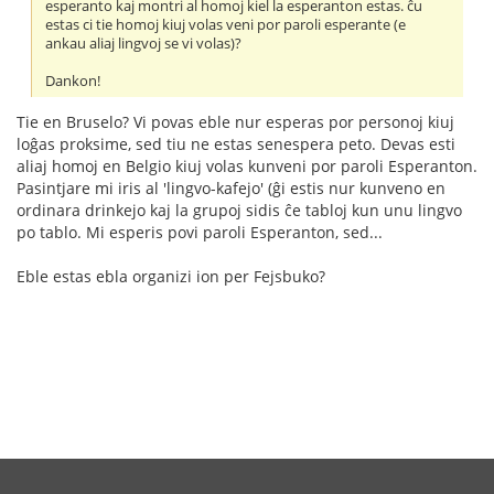
esperanto kaj montri al homoj kiel la esperanton estas. ĉu
estas ci tie homoj kiuj volas veni por paroli esperante (e
ankau aliaj lingvoj se vi volas)?
Dankon!
Tie en Bruselo? Vi povas eble nur esperas por personoj kiuj
loĝas proksime, sed tiu ne estas senespera peto. Devas esti
aliaj homoj en Belgio kiuj volas kunveni por paroli Esperanton.
Pasintjare mi iris al 'lingvo-kafejo' (ĝi estis nur kunveno en
ordinara drinkejo kaj la grupoj sidis ĉe tabloj kun unu lingvo
po tablo. Mi esperis povi paroli Esperanton, sed...
Eble estas ebla organizi ion per Fejsbuko?