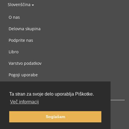
Slovenščina
O nas
Delovna skupina
Podprite nas
Libro
Varstvo podatkov
Pogoji uporabe
Navežite stik z nami
Ta stran za svoje delo uporablja Piškotke.
Več informacij
Soglašam
© 2002-2026 lernu.net |
Impressum