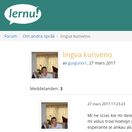
Till
sidans
innehåll
Forum
Om andra språk
lingva kunveno
lingva kunveno
av
guiguixx1
, 27 mars 2017
Meddelanden:
3
27 mars 2017 17:23:23
Mi ne scias kie mi devu
mi volus trovi homojn p
esperante (e ankau alia