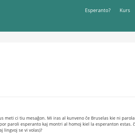
Esperanto?
Kurs
s meti ci tiu mesaĝon. Mi iras al kunveno ĉe Bruselas kie ni parolas 
or paroli esperanto kaj montri al homoj kiel la esperanton estas. ĉu
j lingvoj se vi volas)?