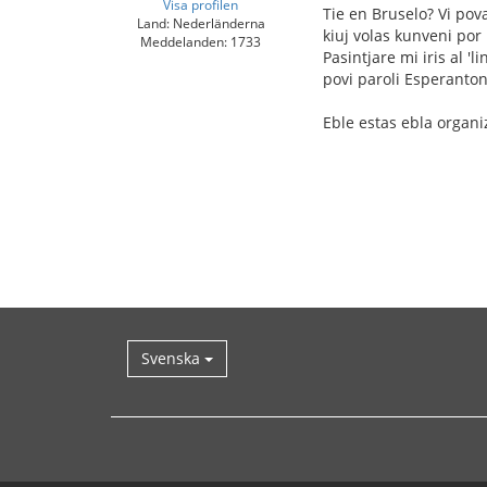
Visa profilen
Tie en Bruselo? Vi pov
Land: Nederländerna
kiuj volas kunveni por
Meddelanden: 1733
Pasintjare mi iris al '
povi paroli Esperanton,
Eble estas ebla organi
Svenska