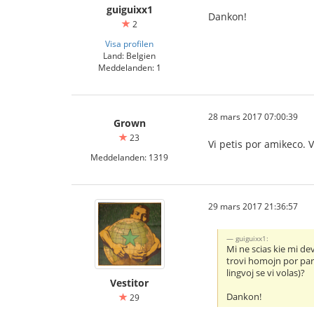
guiguixx1
Dankon!
2
Visa profilen
Land: Belgien
Meddelanden: 1
28 mars 2017 07:00:39
Grown
23
Vi petis por amikeco. V
Meddelanden: 1319
29 mars 2017 21:36:57
guiguixx1:
Mi ne scias kie mi dev
trovi homojn por paro
lingvoj se vi volas)?
Vestitor
Dankon!
29