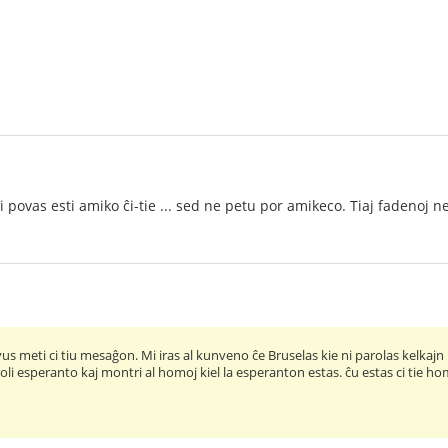
i povas esti amiko ĉi-tie ... sed ne petu por amikeco. Tiaj fadenoj n
us meti ci tiu mesaĝon. Mi iras al kunveno ĉe Bruselas kie ni parolas kelkajn l
li esperanto kaj montri al homoj kiel la esperanton estas. ĉu estas ci tie hom