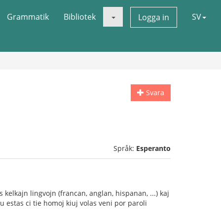
Grammatik
Bibliotek
SV
Logga in
Svara
Språk:
Esperanto
kelkajn lingvojn (francan, anglan, hispanan, ...) kaj
 estas ci tie homoj kiuj volas veni por paroli