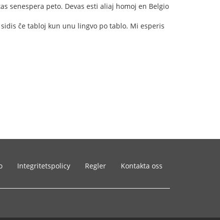
tas senespera peto. Devas esti aliaj homoj en Belgio
j sidis ĉe tabloj kun unu lingvo po tablo. Mi esperis
o
Integritetspolicy
Regler
Kontakta oss