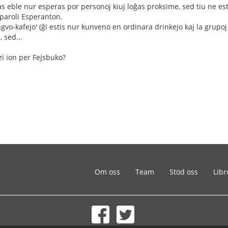
as eble nur esperas por personoj kiuj loĝas proksime, sed tiu ne es
 paroli Esperanton.
lingvo-kafejo' (ĝi estis nur kunveno en ordinara drinkejo kaj la grupo
 sed...
zi ion per Fejsbuko?
Om oss
Team
Stöd oss
Libr