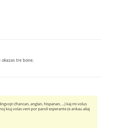
e okazas tre bone.
ingvojn (francan, anglan, hispanan, ...) kaj mi volus
oj kiuj volas veni por paroli esperante (e ankau aliaj