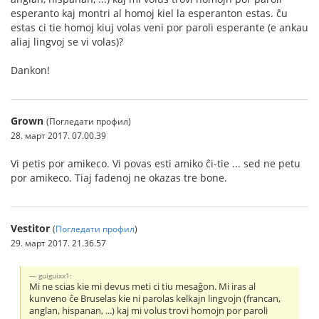
esperanto kaj montri al homoj kiel la esperanton estas. ĉu
estas ci tie homoj kiuj volas veni por paroli esperante (e ankau
aliaj lingvoj se vi volas)?
Dankon!
Grown
(Погледати профил)
28. март 2017. 07.00.39
Vi petis por amikeco. Vi povas esti amiko ĉi-tie ... sed ne petu
por amikeco. Tiaj fadenoj ne okazas tre bone.
Vestitor
(
Погледати профил
)
29. март 2017. 21.36.57
guiguixx1:
Mi ne scias kie mi devus meti ci tiu mesaĝon. Mi iras al
kunveno ĉe Bruselas kie ni parolas kelkajn lingvojn (francan,
anglan, hispanan, ...) kaj mi volus trovi homojn por paroli