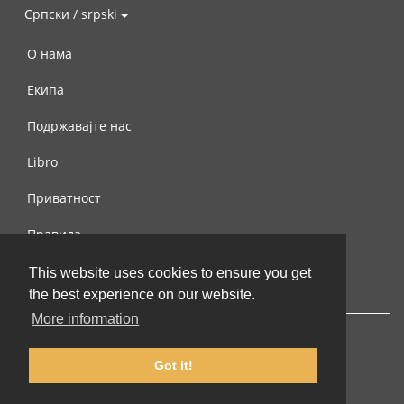
Српски / srpski
О нама
Екипа
Подржавајте нас
Libro
Приватност
Правила
Контактирајте нас
This website uses cookies to ensure you get
the best experience on our website.
More information
Got it!
© 2002-2026 lernu.net |
Impressum