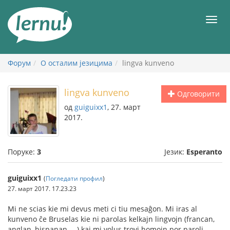
У
садржају
Мен
Форум
О осталим језицима
lingva kunveno
lingva kunveno
Одговорити
од
guiguixx1
, 27. март
2017.
Поруке:
3
Језик:
Esperanto
guiguixx1
(
Погледати профил
)
27. март 2017. 17.23.23
Mi ne scias kie mi devus meti ci tiu mesaĝon. Mi iras al
kunveno ĉe Bruselas kie ni parolas kelkajn lingvojn (francan,
anglan, hispanan, ...) kaj mi volus trovi homojn por paroli