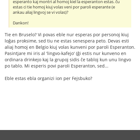
esperanto kaj montri al homoj kiel la esperanton estas. ĉu
estas ci tie homoj kiuj volas veni por paroli esperante (e
ankau aliaj lingvoj se vi volas)?
Dankon!
Tie en Bruselo? Vi povas eble nur esperas por personoj kiuj
loĝas proksime, sed tiu ne estas senespera peto. Devas esti
aliaj homoj en Belgio kiuj volas kunveni por paroli Esperanton.
Pasintjare mi iris al 'lingvo-kafejo' (ĝi estis nur kunveno en
ordinara drinkejo kaj la grupoj sidis ĉe tabloj kun unu lingvo
po tablo. Mi esperis povi paroli Esperanton, sed...
Eble estas ebla organizi ion per Fejsbuko?