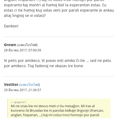
esperanto kaj montri al homoj kiel la esperanton estas. ĉu
estas ci tie homoj kiuj volas veni por paroli esperante (e ankau
aliaj lingvoj se vi volas)?
Dankon!
Grown
(แสดงโปรไฟล์)
28 มีนาคม 2017, 07:00:39
Vi petis por amikeco. Vi povas esti amiko ĉi-tie ... sed ne petu
por amikeco. Tiaj fadenoj ne okazas tre bone.
Vestitor
(
แสดงโปรไฟล์
)
29 มีนาคม 2017, 21:36:57
guiguixx1:
Mi ne scias kie mi devus meti ci tiu mesaĝon. Mi iras al
kunveno ĉe Bruselas kie ni parolas kelkajn lingvojn (francan,
anglan, hispanan, ...) kaj mi volus trovi homojn por paroli