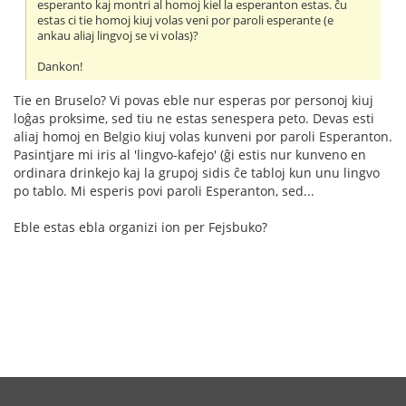
esperanto kaj montri al homoj kiel la esperanton estas. ĉu
estas ci tie homoj kiuj volas veni por paroli esperante (e
ankau aliaj lingvoj se vi volas)?
Dankon!
Tie en Bruselo? Vi povas eble nur esperas por personoj kiuj
loĝas proksime, sed tiu ne estas senespera peto. Devas esti
aliaj homoj en Belgio kiuj volas kunveni por paroli Esperanton.
Pasintjare mi iris al 'lingvo-kafejo' (ĝi estis nur kunveno en
ordinara drinkejo kaj la grupoj sidis ĉe tabloj kun unu lingvo
po tablo. Mi esperis povi paroli Esperanton, sed...
Eble estas ebla organizi ion per Fejsbuko?