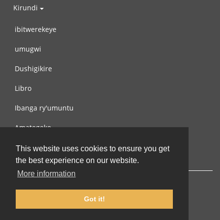
Kirundi
ibitwerekeye
umugwi
Dushigikire
Libro
Ibanga ry'umuntu
Amategeko
Turondere
This website uses cookies to ensure you get
the best experience on our website.
More information
Got it!
© 2002-2026 lernu.net |
Impressum