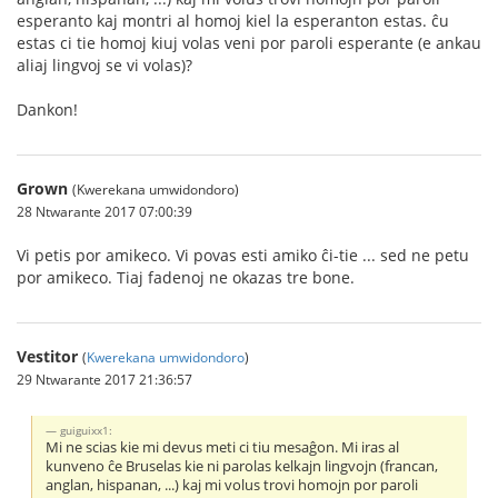
esperanto kaj montri al homoj kiel la esperanton estas. ĉu
estas ci tie homoj kiuj volas veni por paroli esperante (e ankau
aliaj lingvoj se vi volas)?
Dankon!
Grown
(Kwerekana umwidondoro)
28 Ntwarante 2017 07:00:39
Vi petis por amikeco. Vi povas esti amiko ĉi-tie ... sed ne petu
por amikeco. Tiaj fadenoj ne okazas tre bone.
Vestitor
(
Kwerekana umwidondoro
)
29 Ntwarante 2017 21:36:57
guiguixx1:
Mi ne scias kie mi devus meti ci tiu mesaĝon. Mi iras al
kunveno ĉe Bruselas kie ni parolas kelkajn lingvojn (francan,
anglan, hispanan, ...) kaj mi volus trovi homojn por paroli