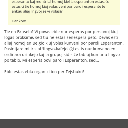
esperanto kaj montri al homoj kiel la esperanton estas. ĉu
estas ci tie homoj kiuj volas veni por paroli esperante (e
ankau aliaj lingvoj se vi volas)?
Dankon!
Tie en Bruselo? Vi povas eble nur esperas por personoj kiuj
loĝas proksime, sed tiu ne estas senespera peto. Devas esti
aliaj homoj en Belgio kiuj volas kunveni por paroli Esperanton.
Pasintjare mi iris al 'lingvo-kafejo' (ĝi estis nur kunveno en
ordinara drinkejo kaj la grupoj sidis ĉe tabloj kun unu lingvo
po tablo. Mi esperis povi paroli Esperanton, sed...
Eble estas ebla organizi ion per Fejsbuko?