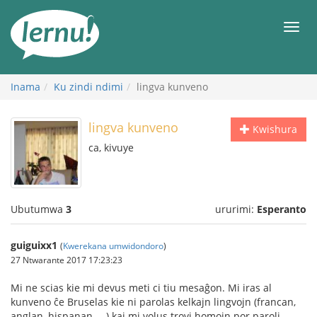
Ku
rupapuro
Urut
rw'ibirimwo
Inama
Ku zindi ndimi
lingva kunveno
lingva kunveno
Kwishura
ca, kivuye
Ubutumwa
3
ururimi:
Esperanto
guiguixx1
(
Kwerekana umwidondoro
)
27 Ntwarante 2017 17:23:23
Mi ne scias kie mi devus meti ci tiu mesaĝon. Mi iras al
kunveno ĉe Bruselas kie ni parolas kelkajn lingvojn (francan,
anglan, hispanan, ...) kaj mi volus trovi homojn por paroli