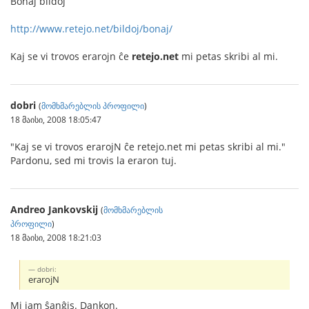
Bonaj bildoj
http://www.retejo.net/bildoj/bonaj/
Kaj se vi trovos erarojn ĉe
retejo.net
mi petas skribi al mi.
dobri
(
მომხმარებლის პროფილი
)
18 მაისი, 2008 18:05:47
"Kaj se vi trovos erarojN ĉe retejo.net mi petas skribi al mi."
Pardonu, sed mi trovis la eraron tuj.
Andreo Jankovskij
(
მომხმარებლის
პროფილი
)
18 მაისი, 2008 18:21:03
dobri:
erarojN
Mi jam ŝanĝis. Dankon.