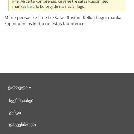
Plie. Mi certe komprenas, ke vi ne tre ŝatas Rusion, sed
mankas
tie ĉi
la koloroj de nia nacia flago.
Mi ne pensas ke li ne tre ŝatas Rusion. Kelkaj flagoj mankas
kaj mi pensas ke tio ne estas laŭintence.
ქართული
ჩვენ შესახებ
გუნდი
დაგვეხმარეთ