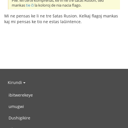
Plie. Mi certe komprenas, ke vi ne tre ŝatas Rusion, sed
mankas
tie ĉi
la koloroj de nia nacia flago.
Mi ne pensas ke li ne tre ŝatas Rusion. Kelkaj flagoj mankas
kaj mi pensas ke tio ne estas laŭintence.
Kirundi
ibitwerekeye
umugwi
Dushigikire