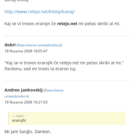
http://www.retejo.net/bildoj/bonaj/
Kaj se vi trovos erarojn ĉe
retejo.net
mi petas skribi al mi.
dobri
(
Kwerekana umwidondoro
)
18 Rusama 2008 18:05:47
"Kaj se vi trovos erarojN ĉe retejo.net mi petas skribi al mi."
Pardonu, sed mi trovis la eraron tuj.
Andreo Jankovskij
(
Kwerekana
umwidondoro
)
18 Rusama 2008 18:21:03
dobri:
erarojN
Mi jam ŝanĝis. Dankon.