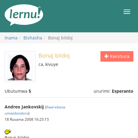
Ku
rupapuro
Urut
rw'ibirimwo
Inama
Bishasha
Bonaj bildoj
Bonaj bildoj
Kwishura
ca, kivuye
Ubutumwa
5
ururimi:
Esperanto
Andreo Jankovskij
(
Kwerekana
umwidondoro
)
18 Rusama 2008 16:25:15
Bonaj bildoj