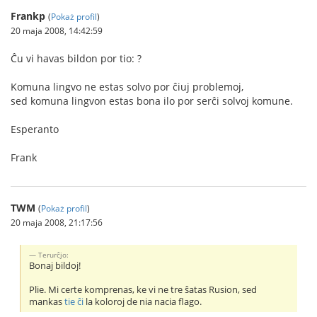
Frankp
(
Pokaż profil
)
20 maja 2008, 14:42:59
Ĉu vi havas bildon por tio: ?
Komuna lingvo ne estas solvo por ĉiuj problemoj,
sed komuna lingvon estas bona ilo por serĉi solvoj komune.
Esperanto
Frank
TWM
(
Pokaż profil
)
20 maja 2008, 21:17:56
Terurĉjo:
Bonaj bildoj!
Plie. Mi certe komprenas, ke vi ne tre ŝatas Rusion, sed
mankas
tie ĉi
la koloroj de nia nacia flago.