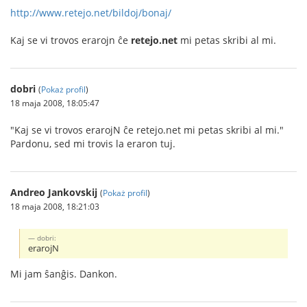
http://www.retejo.net/bildoj/bonaj/
Kaj se vi trovos erarojn ĉe
retejo.net
mi petas skribi al mi.
dobri
(
Pokaż profil
)
18 maja 2008, 18:05:47
"Kaj se vi trovos erarojN ĉe retejo.net mi petas skribi al mi."
Pardonu, sed mi trovis la eraron tuj.
Andreo Jankovskij
(
Pokaż profil
)
18 maja 2008, 18:21:03
dobri:
erarojN
Mi jam ŝanĝis. Dankon.