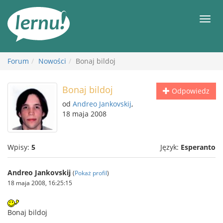
Więcej
Men
Forum
Nowości
Bonaj bildoj
Bonaj bildoj
Odpowiedz
od
Andreo Jankovskij
,
18 maja 2008
Wpisy:
5
Język:
Esperanto
Andreo Jankovskij
(
Pokaż profil
)
18 maja 2008, 16:25:15
Bonaj bildoj