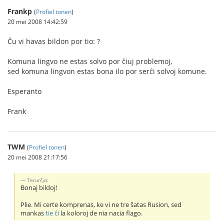
Frankp
(
Profiel tonen
)
20 mei 2008 14:42:59
Ĉu vi havas bildon por tio: ?
Komuna lingvo ne estas solvo por ĉiuj problemoj,
sed komuna lingvon estas bona ilo por serĉi solvoj komune.
Esperanto
Frank
TWM
(
Profiel tonen
)
20 mei 2008 21:17:56
Terurĉjo:
Bonaj bildoj!
Plie. Mi certe komprenas, ke vi ne tre ŝatas Rusion, sed
mankas
tie ĉi
la koloroj de nia nacia flago.