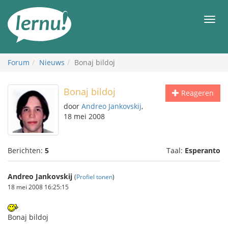
Naar
de
Men
inhoud
Forum
Nieuws
Bonaj bildoj
Bonaj bildoj
Reageren
door
Andreo Jankovskij
,
18 mei 2008
Berichten:
5
Taal:
Esperanto
Andreo Jankovskij
(
Profiel tonen
)
18 mei 2008 16:25:15
Bonaj bildoj