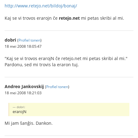
http://www.retejo.net/bildoj/bonaj/
Kaj se vi trovos erarojn ĉe
retejo.net
mi petas skribi al mi.
dobri
(
Profiel tonen
)
18 mei 2008 18:05:47
"Kaj se vi trovos erarojN ĉe retejo.net mi petas skribi al mi."
Pardonu, sed mi trovis la eraron tuj.
Andreo Jankovskij
(
Profiel tonen
)
18 mei 2008 18:21:03
dobri:
erarojN
Mi jam ŝanĝis. Dankon.