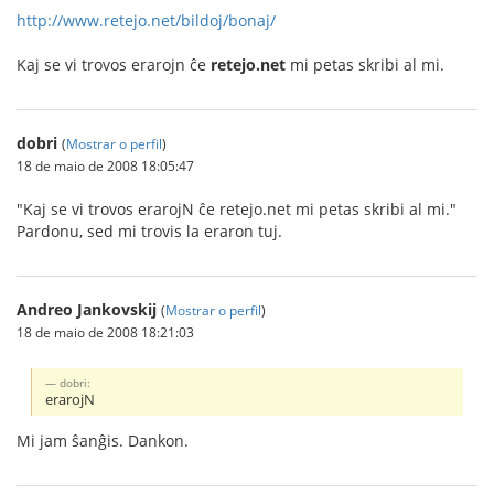
http://www.retejo.net/bildoj/bonaj/
Kaj se vi trovos erarojn ĉe
retejo.net
mi petas skribi al mi.
dobri
(
Mostrar o perfil
)
18 de maio de 2008 18:05:47
"Kaj se vi trovos erarojN ĉe retejo.net mi petas skribi al mi."
Pardonu, sed mi trovis la eraron tuj.
Andreo Jankovskij
(
Mostrar o perfil
)
18 de maio de 2008 18:21:03
dobri:
erarojN
Mi jam ŝanĝis. Dankon.