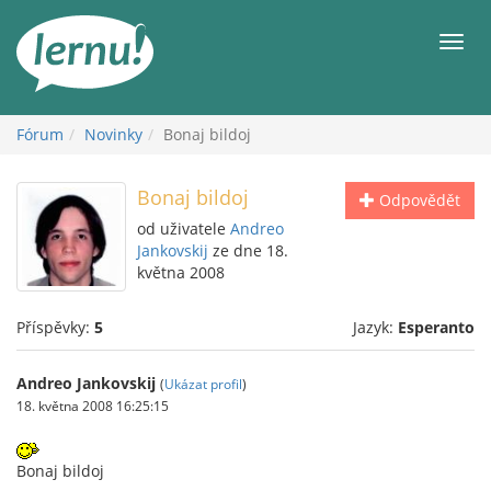
Přejít
k
Men
obsahu
Fórum
Novinky
Bonaj bildoj
Bonaj bildoj
Odpovědět
od uživatele
Andreo
Jankovskij
ze dne 18.
května 2008
Příspěvky:
5
Jazyk:
Esperanto
Andreo Jankovskij
(
Ukázat profil
)
18. května 2008 16:25:15
Bonaj bildoj