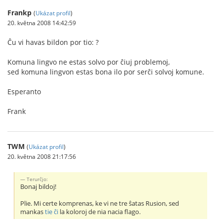
Frankp
(
Ukázat profil
)
20. května 2008 14:42:59
Ĉu vi havas bildon por tio: ?
Komuna lingvo ne estas solvo por ĉiuj problemoj,
sed komuna lingvon estas bona ilo por serĉi solvoj komune.
Esperanto
Frank
TWM
(
Ukázat profil
)
20. května 2008 21:17:56
Terurĉjo:
Bonaj bildoj!
Plie. Mi certe komprenas, ke vi ne tre ŝatas Rusion, sed
mankas
tie ĉi
la koloroj de nia nacia flago.