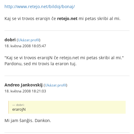
http://www.retejo.net/bildoj/bonaj/
Kaj se vi trovos erarojn ĉe
retejo.net
mi petas skribi al mi.
dobri
(
Ukázat profil
)
18. května 2008 18:05:47
"Kaj se vi trovos erarojN ĉe retejo.net mi petas skribi al mi."
Pardonu, sed mi trovis la eraron tuj.
Andreo Jankovskij
(
Ukázat profil
)
18. května 2008 18:21:03
dobri:
erarojN
Mi jam ŝanĝis. Dankon.