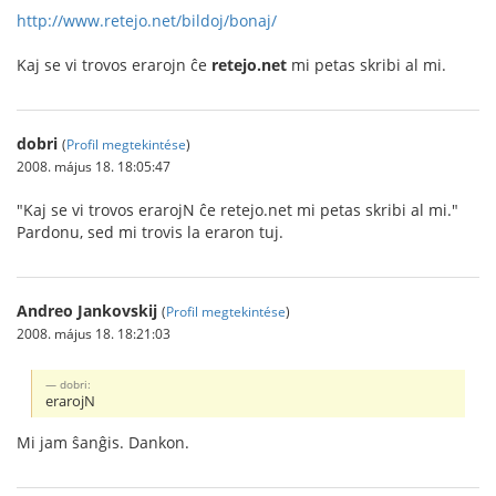
http://www.retejo.net/bildoj/bonaj/
Kaj se vi trovos erarojn ĉe
retejo.net
mi petas skribi al mi.
dobri
(
Profil megtekintése
)
2008. május 18. 18:05:47
"Kaj se vi trovos erarojN ĉe retejo.net mi petas skribi al mi."
Pardonu, sed mi trovis la eraron tuj.
Andreo Jankovskij
(
Profil megtekintése
)
2008. május 18. 18:21:03
dobri:
erarojN
Mi jam ŝanĝis. Dankon.