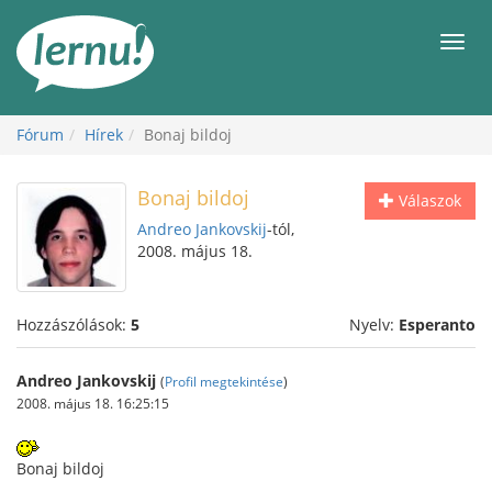
Tartalom
Men
Fórum
Hírek
Bonaj bildoj
Bonaj bildoj
Válaszok
Andreo Jankovskij
-tól,
2008. május 18.
Hozzászólások:
5
Nyelv:
Esperanto
Andreo Jankovskij
(
Profil megtekintése
)
2008. május 18. 16:25:15
Bonaj bildoj