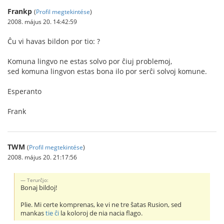
Frankp
(
Profil megtekintése
)
2008. május 20. 14:42:59
Ĉu vi havas bildon por tio: ?
Komuna lingvo ne estas solvo por ĉiuj problemoj,
sed komuna lingvon estas bona ilo por serĉi solvoj komune.
Esperanto
Frank
TWM
(
Profil megtekintése
)
2008. május 20. 21:17:56
Terurĉjo:
Bonaj bildoj!
Plie. Mi certe komprenas, ke vi ne tre ŝatas Rusion, sed
mankas
tie ĉi
la koloroj de nia nacia flago.