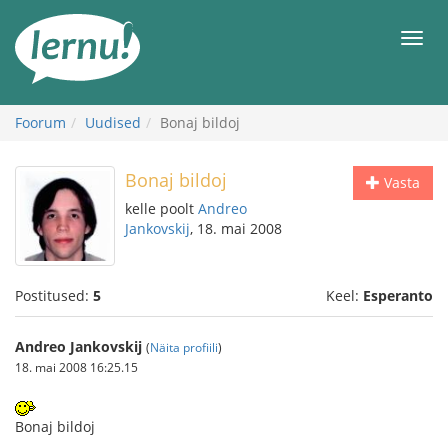
Sisu
juurde
Men
Foorum
Uudised
Bonaj bildoj
Bonaj bildoj
Vasta
kelle poolt
Andreo
Jankovskij
, 18. mai 2008
Postitused:
5
Keel:
Esperanto
Andreo Jankovskij
(
Näita profiili
)
18. mai 2008 16:25.15
Bonaj bildoj