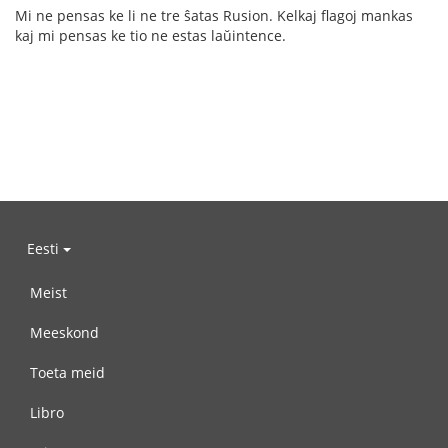
Mi ne pensas ke li ne tre ŝatas Rusion. Kelkaj flagoj mankas
kaj mi pensas ke tio ne estas laŭintence.
Eesti
Meist
Meeskond
Toeta meid
Libro