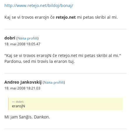
http://www.retejo.net/bildoj/bonaj/
Kaj se vi trovos erarojn ĉe
retejo.net
mi petas skribi al mi.
dobri
(
Näita profiili
)
18. mai 2008 18:05.47
"Kaj se vi trovos erarojN ĉe retejo.net mi petas skribi al mi."
Pardonu, sed mi trovis la eraron tuj.
Andreo Jankovskij
(
Näita profiili
)
18. mai 2008 18:21.03
dobri:
erarojN
Mi jam ŝanĝis. Dankon.