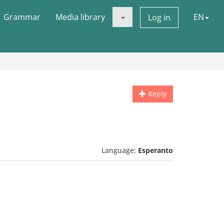
Grammar
Media library
EN
Log in
Reply
Language:
Esperanto