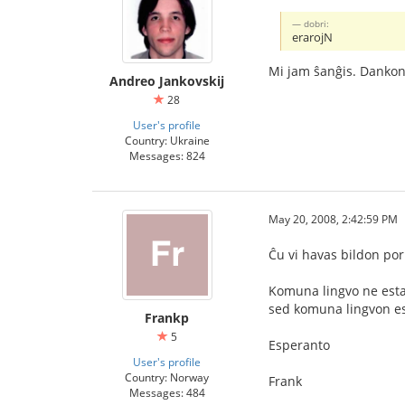
dobri:
erarojN
Mi jam ŝanĝis. Dankon
Andreo Jankovskij
28
User's profile
Country: Ukraine
Messages: 824
May 20, 2008, 2:42:59 PM
Ĉu vi havas bildon por 
Komuna lingvo ne estas
sed komuna lingvon es
Frankp
5
Esperanto
User's profile
Country: Norway
Frank
Messages: 484