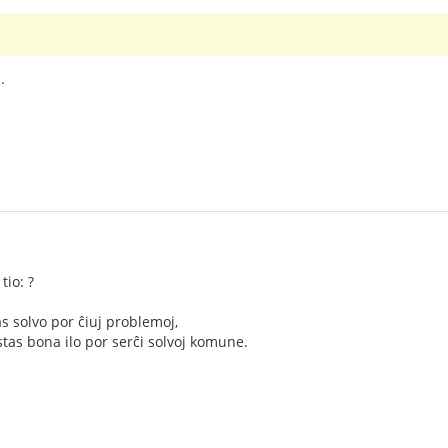
.
tio: ?
 solvo por ĉiuj problemoj,
tas bona ilo por serĉi solvoj komune.