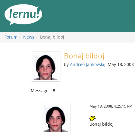
Skip
to
the
content
Forum
News
Bonaj bildoj
Bonaj bildoj
by
Andreo Jankovskij
, May 18, 2008
Messages:
5
May 18, 2008, 4:25:15 PM
Bonaj bildoj