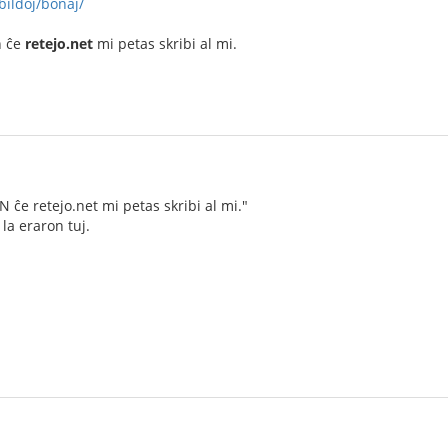
bildoj/bonaj/
n ĉe
retejo.net
mi petas skribi al mi.
jN ĉe retejo.net mi petas skribi al mi."
la eraron tuj.