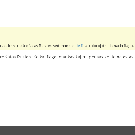
enas, ke vi ne tre ŝatas Rusion, sed mankas
tie ĉi
la koloroj de nia nacia flago.
tre ŝatas Rusion. Kelkaj flagoj mankas kaj mi pensas ke tio ne estas