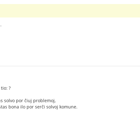
.
tio: ?
 solvo por ĉiuj problemoj,
tas bona ilo por serĉi solvoj komune.