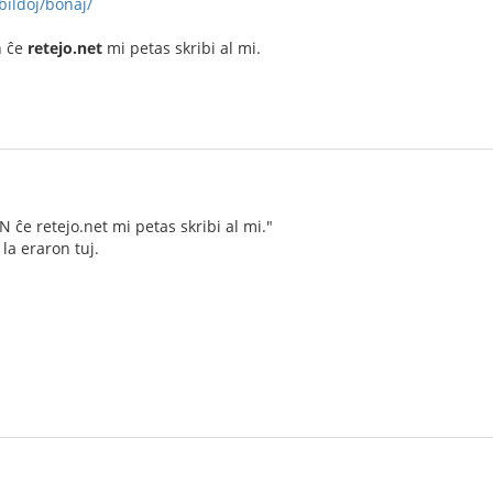
bildoj/bonaj/
n ĉe
retejo.net
mi petas skribi al mi.
jN ĉe retejo.net mi petas skribi al mi."
la eraron tuj.