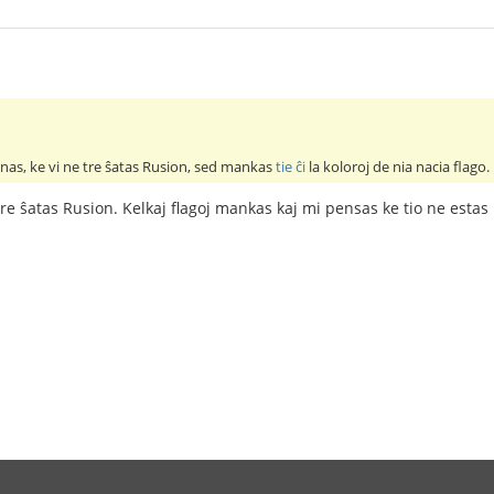
enas, ke vi ne tre ŝatas Rusion, sed mankas
tie ĉi
la koloroj de nia nacia flago.
tre ŝatas Rusion. Kelkaj flagoj mankas kaj mi pensas ke tio ne estas