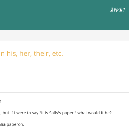
世界语？
his, her, their, etc.
1
c., but If I were to say "It is Sally's paper," what would it be?
li
a
paperon.