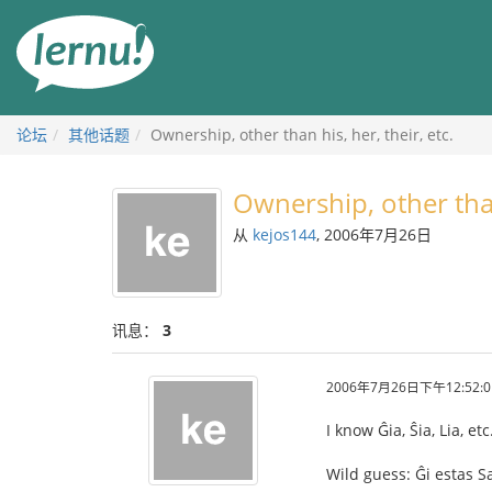
去
目
錄
頁
论坛
其他话题
Ownership, other than his, her, their, etc.
Ownership, other than 
从
kejos144
, 2006年7月26日
讯息：
3
2006年7月26日下午12:52:0
I know Ĝia, Ŝia, Lia, et
Wild guess: Ĝi estas Sa