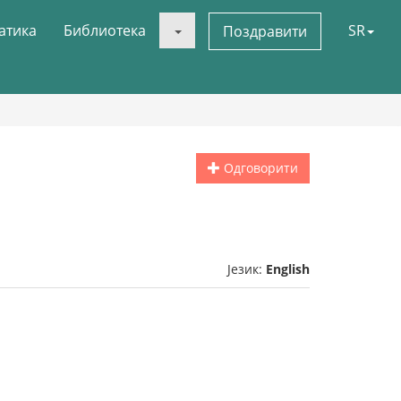
атика
Библиотека
SR
Поздравити
Одговорити
Језик:
English