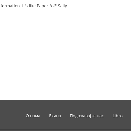
formation. It's like Paper "of" Sally.
О нама
Екипа
Подржавајте нас
Libro