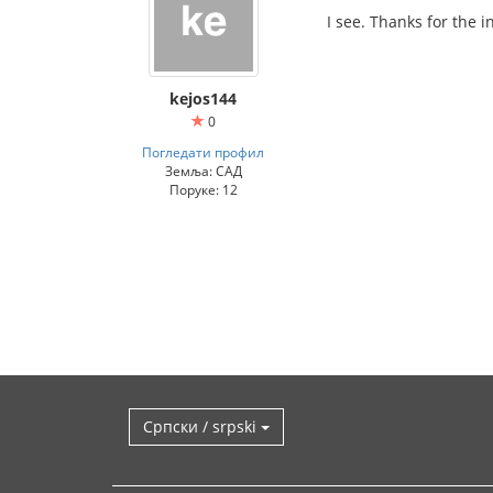
I see. Thanks for the in
kejos144
0
Погледати профил
Земља: САД
Поруке: 12
Српски / srpski