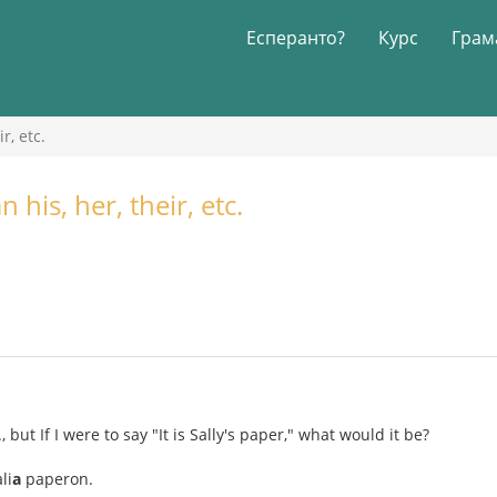
Есперанто?
Курс
Грам
r, etc.
his, her, their, etc.
c., but If I were to say "It is Sally's paper," what would it be?
li
a
paperon.