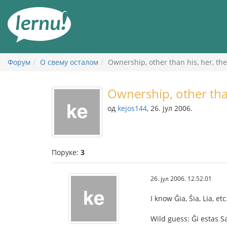
У
садржају
Форум
О свему осталом
Ownership, other than his, her, thei
Ownership, other than 
од
kejos144
, 26. јул 2006.
Поруке:
3
26. јул 2006. 12.52.01
I know Ĝia, Ŝia, Lia, et
Wild guess: Ĝi estas Sa