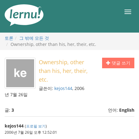
본
문
메
으
뉴
로
토론
그 밖에 모든 것
Ownership, other than his, her, their, etc.
Ownership, other
댓글 쓰기
than his, her, their,
etc.
글쓴이:
kejos144
, 2006
년 7월 26일
글:
3
언어:
English
kejos144
(
프로필 보기
)
2006년 7월 26일 오후 12:52:01