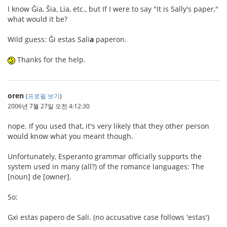
I know Ĝia, Ŝia, Lia, etc., but If I were to say "It is Sally's paper,"
what would it be?
Wild guess: Ĝi estas Sali
a
paperon.
Thanks for the help.
oren
(
프로필 보기
)
2006년 7월 27일 오전 4:12:30
nope. If you used that, it's very likely that they other person
would know what you meant though.
Unfortunately, Esperanto grammar officially supports the
system used in many (all?) of the romance languages: The
[noun] de [owner].
So:
Gxi estas papero de Sali. (no accusative case follows 'estas')