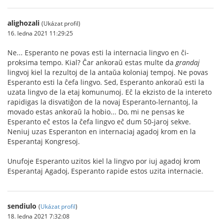
alighozali
(Ukázat profil)
16. ledna 2021 11:29:25
Ne... Esperanto ne povas esti la internacia lingvo en ĉi-
proksima tempo. Kial? Ĉar ankoraŭ estas multe da
grandaj
lingvoj kiel la rezultoj de la antaŭa koloniaj tempoj. Ne povas
Esperanto esti la ĉefa lingvo. Sed, Esperanto ankoraŭ esti la
uzata lingvo de la etaj komunumoj. Eĉ la ekzisto de la intereto
rapidigas la disvatiĝon de la novaj Esperanto-lernantoj, la
movado estas ankoraŭ la hobio... Do, mi ne pensas ke
Esperanto eĉ estos la ĉefa lingvo eĉ dum 50-jaroj sekve.
Neniuj uzas Esperanton en internaciaj agadoj krom en la
Esperantaj Kongresoj.
Unufoje Esperanto uzitos kiel la lingvo por iuj agadoj krom
Esperantaj Agadoj, Esperanto rapide estos uzita internacie.
sendiulo
(
Ukázat profil
)
18. ledna 2021 7:32:08