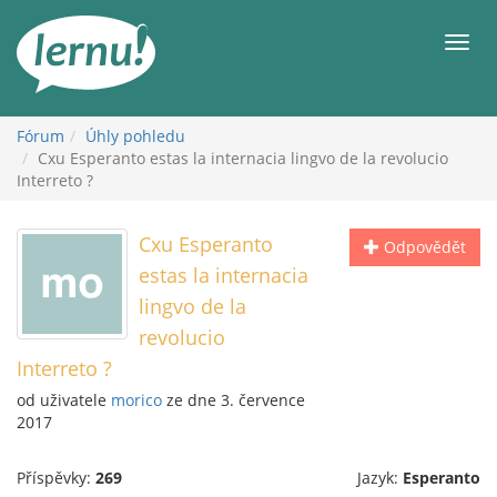
Přejít
k
Men
obsahu
Fórum
Úhly pohledu
Cxu Esperanto estas la internacia lingvo de la revolucio
Interreto ?
Cxu Esperanto
Odpovědět
estas la internacia
lingvo de la
revolucio
Interreto ?
od uživatele
morico
ze dne 3. července
2017
Příspěvky:
269
Jazyk:
Esperanto