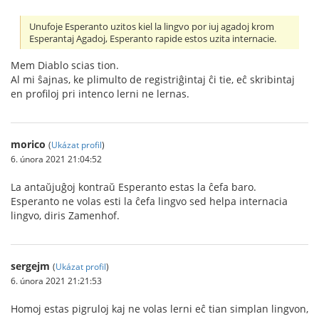
Unufoje Esperanto uzitos kiel la lingvo por iuj agadoj krom
Esperantaj Agadoj, Esperanto rapide estos uzita internacie.
Mem Diablo scias tion.
Al mi ŝajnas, ke plimulto de registriĝintaj ĉi tie, eĉ skribintaj
en profiloj pri intenco lerni ne lernas.
morico
(
Ukázat profil
)
6. února 2021 21:04:52
La antaŭjuĝoj kontraŭ Esperanto estas la ĉefa baro.
Esperanto ne volas esti la ĉefa lingvo sed helpa internacia
lingvo, diris Zamenhof.
sergejm
(
Ukázat profil
)
6. února 2021 21:21:53
Homoj estas pigruloj kaj ne volas lerni eĉ tian simplan lingvon,