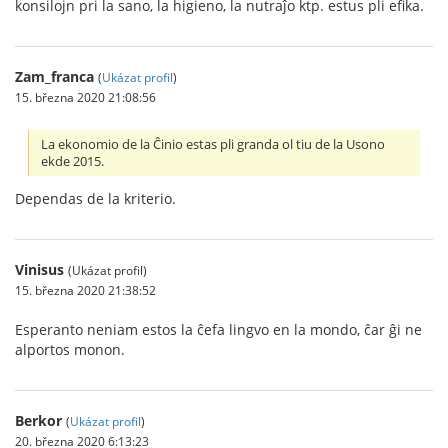
konsilojn pri la sano, la higieno, la nutraĵo ktp. estus pli efika.
Zam_franca
(
Ukázat profil
)
15. března 2020 21:08:56
La ekonomio de la Ĉinio estas pli granda ol tiu de la Usono
ekde 2015.
Dependas de la kriterio.
Vinisus
(Ukázat profil)
15. března 2020 21:38:52
Esperanto neniam estos la ĉefa lingvo en la mondo, ĉar ĝi ne
alportos monon.
Berkor
(
Ukázat profil
)
20. března 2020 6:13:23