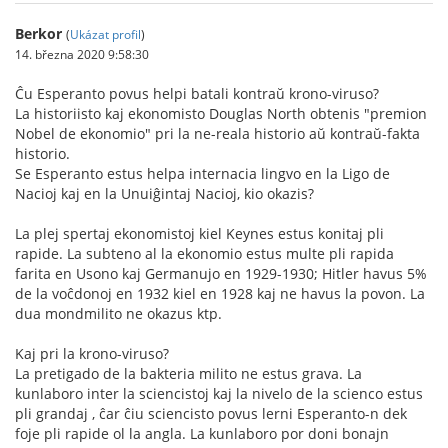
Berkor
(
Ukázat profil
)
14. března 2020 9:58:30
Ĉu Esperanto povus helpi batali kontraŭ krono-viruso?
La historiisto kaj ekonomisto Douglas North obtenis "premion
Nobel de ekonomio" pri la ne-reala historio aŭ kontraŭ-fakta
historio.
Se Esperanto estus helpa internacia lingvo en la Ligo de
Nacioj kaj en la Unuiĝintaj Nacioj, kio okazis?
La plej spertaj ekonomistoj kiel Keynes estus konitaj pli
rapide. La subteno al la ekonomio estus multe pli rapida
farita en Usono kaj Germanujo en 1929-1930; Hitler havus 5%
de la voĉdonoj en 1932 kiel en 1928 kaj ne havus la povon. La
dua mondmilito ne okazus ktp.
Kaj pri la krono-viruso?
La pretigado de la bakteria milito ne estus grava. La
kunlaboro inter la sciencistoj kaj la nivelo de la scienco estus
pli grandaj , ĉar ĉiu sciencisto povus lerni Esperanto-n dek
foje pli rapide ol la angla. La kunlaboro por doni bonajn