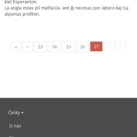
kiel Esperanton.
La angla estas pli malfacila, sed ĝi necesas por laboro kaj tuj
alportas profiton.
27
«
<
23
24
25
26
>
»
Česky
O nás