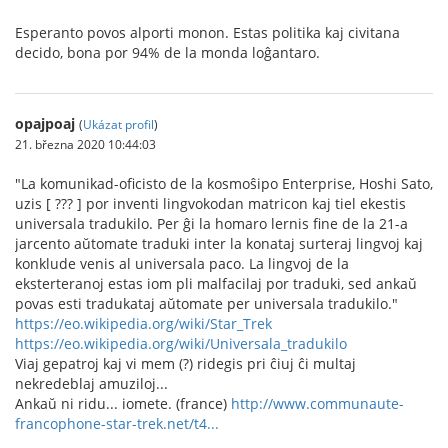
Esperanto povos alporti monon. Estas politika kaj civitana
decido, bona por 94% de la monda loĝantaro.
opajpoaj
(
Ukázat profil
)
21. března 2020 10:44:03
"La komunikad-oficisto de la kosmoŝipo Enterprise, Hoshi Sato,
uzis [ ??? ] por inventi lingvokodan matricon kaj tiel ekestis
universala tradukilo. Per ĝi la homaro lernis fine de la 21-a
jarcento aŭtomate traduki inter la konataj surteraj lingvoj kaj
konklude venis al universala paco. La lingvoj de la
eksterteranoj estas iom pli malfacilaj por traduki, sed ankaŭ
povas esti tradukataj aŭtomate per universala tradukilo."
https://eo.wikipedia.org/wiki/Star_Trek
https://eo.wikipedia.org/wiki/Universala_tradukilo
Viaj gepatroj kaj vi mem (?) ridegis pri ĉiuj ĉi multaj
nekredeblaj amuziloj...
Ankaŭ ni ridu... iomete. (france)
http://www.communaute-
francophone-star-trek.net/t4...