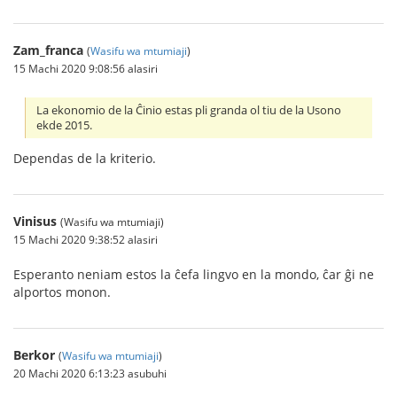
Zam_franca
(
Wasifu wa mtumiaji
)
15 Machi 2020 9:08:56 alasiri
La ekonomio de la Ĉinio estas pli granda ol tiu de la Usono
ekde 2015.
Dependas de la kriterio.
Vinisus
(Wasifu wa mtumiaji)
15 Machi 2020 9:38:52 alasiri
Esperanto neniam estos la ĉefa lingvo en la mondo, ĉar ĝi ne
alportos monon.
Berkor
(
Wasifu wa mtumiaji
)
20 Machi 2020 6:13:23 asubuhi