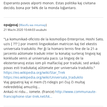
Esperanto povos alporti monon. Estas politika kaj civitana
decido, bona por 94% de la monda loĝantaro.
opajpoaj
(
Wasifu wa mtumiaji
)
21 Machi 2020 10:44:03 asubuhi
"La komunikad-oficisto de la kosmoŝipo Enterprise, Hoshi Sato,
uzis [ ??? ] por inventi lingvokodan matricon kaj tiel ekestis
universala tradukilo. Per ĝi la homaro lernis fine de la 21-a
jarcento aŭtomate traduki inter la konataj surteraj lingvoj kaj
konklude venis al universala paco. La lingvoj de la
eksterteranoj estas iom pli malfacilaj por traduki, sed ankaŭ
povas esti tradukataj aŭtomate per universala tradukilo."
https://eo.wikipedia.org/wiki/Star_Trek
https://eo.wikipedia.org/wiki/Universala_tradukilo
Viaj gepatroj kaj vi mem (?) ridegis pri ĉiuj ĉi multaj
nekredeblaj amuziloj...
Ankaŭ ni ridu... iomete. (france)
http://www.communaute-
francophone-star-trek.net/t4...