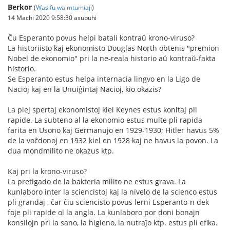
Berkor
(
Wasifu wa mtumiaji
)
14 Machi 2020 9:58:30 asubuhi
Ĉu Esperanto povus helpi batali kontraŭ krono-viruso?
La historiisto kaj ekonomisto Douglas North obtenis "premion
Nobel de ekonomio" pri la ne-reala historio aŭ kontraŭ-fakta
historio.
Se Esperanto estus helpa internacia lingvo en la Ligo de
Nacioj kaj en la Unuiĝintaj Nacioj, kio okazis?
La plej spertaj ekonomistoj kiel Keynes estus konitaj pli
rapide. La subteno al la ekonomio estus multe pli rapida
farita en Usono kaj Germanujo en 1929-1930; Hitler havus 5%
de la voĉdonoj en 1932 kiel en 1928 kaj ne havus la povon. La
dua mondmilito ne okazus ktp.
Kaj pri la krono-viruso?
La pretigado de la bakteria milito ne estus grava. La
kunlaboro inter la sciencistoj kaj la nivelo de la scienco estus
pli grandaj , ĉar ĉiu sciencisto povus lerni Esperanto-n dek
foje pli rapide ol la angla. La kunlaboro por doni bonajn
konsilojn pri la sano, la higieno, la nutraĵo ktp. estus pli efika.