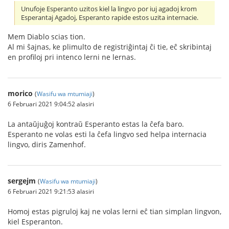
Unufoje Esperanto uzitos kiel la lingvo por iuj agadoj krom
Esperantaj Agadoj, Esperanto rapide estos uzita internacie.
Mem Diablo scias tion.
Al mi ŝajnas, ke plimulto de registriĝintaj ĉi tie, eĉ skribintaj
en profiloj pri intenco lerni ne lernas.
morico
(
Wasifu wa mtumiaji
)
6 Februari 2021 9:04:52 alasiri
La antaŭjuĝoj kontraŭ Esperanto estas la ĉefa baro.
Esperanto ne volas esti la ĉefa lingvo sed helpa internacia
lingvo, diris Zamenhof.
sergejm
(
Wasifu wa mtumiaji
)
6 Februari 2021 9:21:53 alasiri
Homoj estas pigruloj kaj ne volas lerni eĉ tian simplan lingvon,
kiel Esperanton.