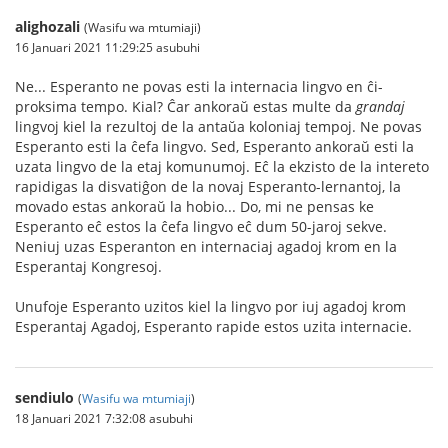
alighozali
(Wasifu wa mtumiaji)
16 Januari 2021 11:29:25 asubuhi
Ne... Esperanto ne povas esti la internacia lingvo en ĉi-
proksima tempo. Kial? Ĉar ankoraŭ estas multe da
grandaj
lingvoj kiel la rezultoj de la antaŭa koloniaj tempoj. Ne povas
Esperanto esti la ĉefa lingvo. Sed, Esperanto ankoraŭ esti la
uzata lingvo de la etaj komunumoj. Eĉ la ekzisto de la intereto
rapidigas la disvatiĝon de la novaj Esperanto-lernantoj, la
movado estas ankoraŭ la hobio... Do, mi ne pensas ke
Esperanto eĉ estos la ĉefa lingvo eĉ dum 50-jaroj sekve.
Neniuj uzas Esperanton en internaciaj agadoj krom en la
Esperantaj Kongresoj.
Unufoje Esperanto uzitos kiel la lingvo por iuj agadoj krom
Esperantaj Agadoj, Esperanto rapide estos uzita internacie.
sendiulo
(
Wasifu wa mtumiaji
)
18 Januari 2021 7:32:08 asubuhi