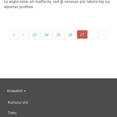
La angla estas pli malfacila, sed ĝi necesas por laboro kaj tuj
alportas profiton.
27
«
<
23
24
25
26
>
»
Kiswahili
Kuhusu sisi
Timu