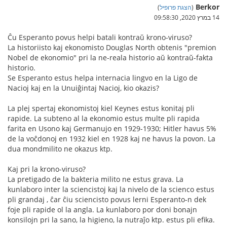
Berkor
(
הצגת פרופיל
)
14 במרץ 2020, 09:58:30
Ĉu Esperanto povus helpi batali kontraŭ krono-viruso?
La historiisto kaj ekonomisto Douglas North obtenis "premion
Nobel de ekonomio" pri la ne-reala historio aŭ kontraŭ-fakta
historio.
Se Esperanto estus helpa internacia lingvo en la Ligo de
Nacioj kaj en la Unuiĝintaj Nacioj, kio okazis?
La plej spertaj ekonomistoj kiel Keynes estus konitaj pli
rapide. La subteno al la ekonomio estus multe pli rapida
farita en Usono kaj Germanujo en 1929-1930; Hitler havus 5%
de la voĉdonoj en 1932 kiel en 1928 kaj ne havus la povon. La
dua mondmilito ne okazus ktp.
Kaj pri la krono-viruso?
La pretigado de la bakteria milito ne estus grava. La
kunlaboro inter la sciencistoj kaj la nivelo de la scienco estus
pli grandaj , ĉar ĉiu sciencisto povus lerni Esperanto-n dek
foje pli rapide ol la angla. La kunlaboro por doni bonajn
konsilojn pri la sano, la higieno, la nutraĵo ktp. estus pli efika.