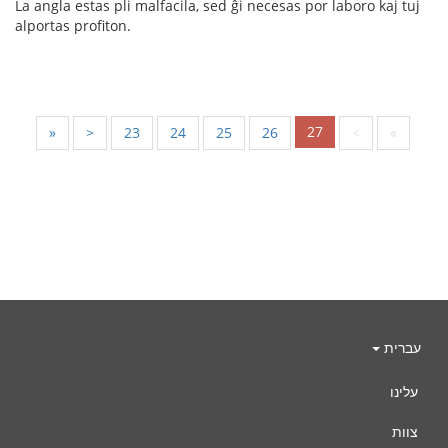
La angla estas pli malfacila, sed ĝi necesas por laboro kaj tuj
alportas profiton.
27
«
<
23
24
25
26
>
»
עברית
עלינו
צוות