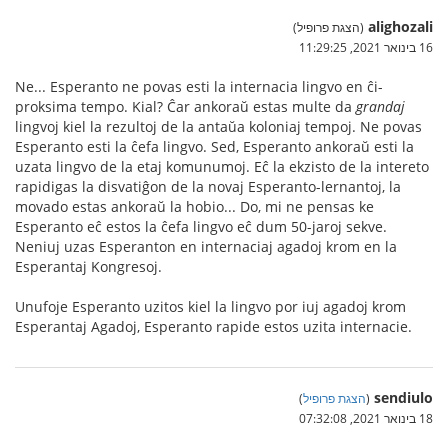
alighozali
(הצגת פרופיל)
16 בינואר 2021, 11:29:25
Ne... Esperanto ne povas esti la internacia lingvo en ĉi-
proksima tempo. Kial? Ĉar ankoraŭ estas multe da
grandaj
lingvoj kiel la rezultoj de la antaŭa koloniaj tempoj. Ne povas
Esperanto esti la ĉefa lingvo. Sed, Esperanto ankoraŭ esti la
uzata lingvo de la etaj komunumoj. Eĉ la ekzisto de la intereto
rapidigas la disvatiĝon de la novaj Esperanto-lernantoj, la
movado estas ankoraŭ la hobio... Do, mi ne pensas ke
Esperanto eĉ estos la ĉefa lingvo eĉ dum 50-jaroj sekve.
Neniuj uzas Esperanton en internaciaj agadoj krom en la
Esperantaj Kongresoj.
Unufoje Esperanto uzitos kiel la lingvo por iuj agadoj krom
Esperantaj Agadoj, Esperanto rapide estos uzita internacie.
sendiulo
(
הצגת פרופיל
)
18 בינואר 2021, 07:32:08