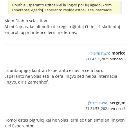
Unufoje Esperanto uzitos kiel la lingvo por iuj agadoj krom
Esperantaj Agadoj, Esperanto rapide estos uzita internacie.
Mem Diablo scias tion.
Al mi ŝajnas, ke plimulto de registriĝintaj ĉi tie, eĉ skribintaj
en profiloj pri intenco lerni ne lernas.
morico
(
הצגת פרופיל
)
6 בפברואר 2021, 21:04:52
La antaŭjuĝoj kontraŭ Esperanto estas la ĉefa baro.
Esperanto ne volas esti la ĉefa lingvo sed helpa internacia
lingvo, diris Zamenhof.
sergejm
(
הצגת פרופיל
)
6 בפברואר 2021, 21:21:53
Homoj estas pigruloj kaj ne volas lerni eĉ tian simplan lingvon,
kiel Esperanton.