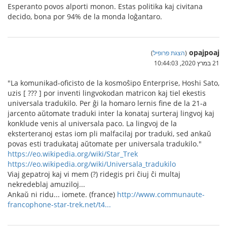
Esperanto povos alporti monon. Estas politika kaj civitana
decido, bona por 94% de la monda loĝantaro.
opajpoaj
(
הצגת פרופיל
)
21 במרץ 2020, 10:44:03
"La komunikad-oficisto de la kosmoŝipo Enterprise, Hoshi Sato,
uzis [ ??? ] por inventi lingvokodan matricon kaj tiel ekestis
universala tradukilo. Per ĝi la homaro lernis fine de la 21-a
jarcento aŭtomate traduki inter la konataj surteraj lingvoj kaj
konklude venis al universala paco. La lingvoj de la
eksterteranoj estas iom pli malfacilaj por traduki, sed ankaŭ
povas esti tradukataj aŭtomate per universala tradukilo."
https://eo.wikipedia.org/wiki/Star_Trek
https://eo.wikipedia.org/wiki/Universala_tradukilo
Viaj gepatroj kaj vi mem (?) ridegis pri ĉiuj ĉi multaj
nekredeblaj amuziloj...
Ankaŭ ni ridu... iomete. (france)
http://www.communaute-
francophone-star-trek.net/t4...