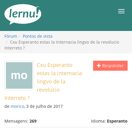
Ir
ao
Men
conteúdo
Fórum
Pontos de vista
Cxu Esperanto estas la internacia lingvo de la revolucio
Interreto ?
Cxu Esperanto
Responder
estas la internacia
lingvo de la
revolucio
Interreto ?
de
morico
, 3 de julho de 2017
Mensagens:
269
Idioma:
Esperanto