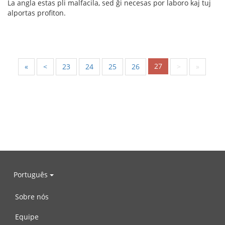
La angla estas pli malfacila, sed ĝi necesas por laboro kaj tuj
alportas profiton.
27
«
<
23
24
25
26
>
»
Português
Sobre nós
Equipe