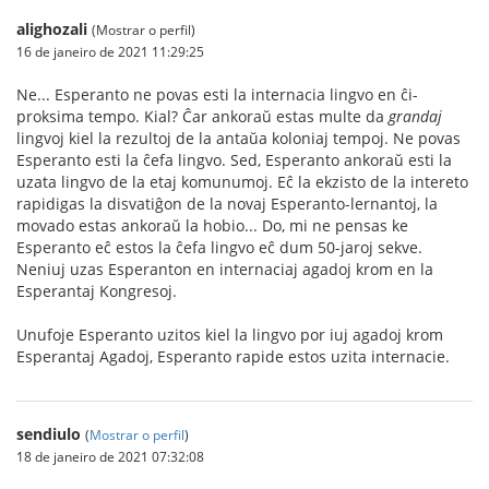
alighozali
(Mostrar o perfil)
16 de janeiro de 2021 11:29:25
Ne... Esperanto ne povas esti la internacia lingvo en ĉi-
proksima tempo. Kial? Ĉar ankoraŭ estas multe da
grandaj
lingvoj kiel la rezultoj de la antaŭa koloniaj tempoj. Ne povas
Esperanto esti la ĉefa lingvo. Sed, Esperanto ankoraŭ esti la
uzata lingvo de la etaj komunumoj. Eĉ la ekzisto de la intereto
rapidigas la disvatiĝon de la novaj Esperanto-lernantoj, la
movado estas ankoraŭ la hobio... Do, mi ne pensas ke
Esperanto eĉ estos la ĉefa lingvo eĉ dum 50-jaroj sekve.
Neniuj uzas Esperanton en internaciaj agadoj krom en la
Esperantaj Kongresoj.
Unufoje Esperanto uzitos kiel la lingvo por iuj agadoj krom
Esperantaj Agadoj, Esperanto rapide estos uzita internacie.
sendiulo
(
Mostrar o perfil
)
18 de janeiro de 2021 07:32:08