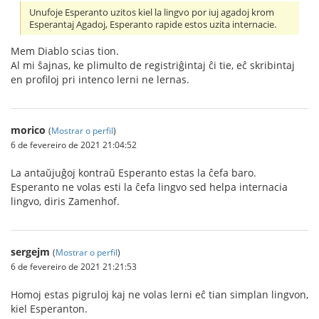
Unufoje Esperanto uzitos kiel la lingvo por iuj agadoj krom
Esperantaj Agadoj, Esperanto rapide estos uzita internacie.
Mem Diablo scias tion.
Al mi ŝajnas, ke plimulto de registriĝintaj ĉi tie, eĉ skribintaj
en profiloj pri intenco lerni ne lernas.
morico
(
Mostrar o perfil
)
6 de fevereiro de 2021 21:04:52
La antaŭjuĝoj kontraŭ Esperanto estas la ĉefa baro.
Esperanto ne volas esti la ĉefa lingvo sed helpa internacia
lingvo, diris Zamenhof.
sergejm
(
Mostrar o perfil
)
6 de fevereiro de 2021 21:21:53
Homoj estas pigruloj kaj ne volas lerni eĉ tian simplan lingvon,
kiel Esperanton.