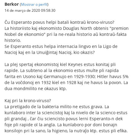
Berkor
(
Mostrar o perfil
)
14 de março de 2020 09:58:30
Ĉu Esperanto povus helpi batali kontraŭ krono-viruso?
La historiisto kaj ekonomisto Douglas North obtenis "premion
Nobel de ekonomio" pri la ne-reala historio aŭ kontraŭ-fakta
historio.
Se Esperanto estus helpa internacia lingvo en la Ligo de
Nacioj kaj en la Unuiĝintaj Nacioj, kio okazis?
La plej spertaj ekonomistoj kiel Keynes estus konitaj pli
rapide. La subteno al la ekonomio estus multe pli rapida
farita en Usono kaj Germanujo en 1929-1930; Hitler havus 5%
de la voĉdonoj en 1932 kiel en 1928 kaj ne havus la povon. La
dua mondmilito ne okazus ktp.
Kaj pri la krono-viruso?
La pretigado de la bakteria milito ne estus grava. La
kunlaboro inter la sciencistoj kaj la nivelo de la scienco estus
pli grandaj , ĉar ĉiu sciencisto povus lerni Esperanto-n dek
foje pli rapide ol la angla. La kunlaboro por doni bonajn
konsilojn pri la sano, la higieno, la nutraĵo ktp. estus pli efika.