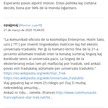
Esperanto povos alporti monon. Estas politika kaj civitana
decido, bona por 94% de la monda loĝantaro.
opajpoaj
(
Mostrar o perfil
)
21 de março de 2020 10:44:03
"La komunikad-oficisto de la kosmoŝipo Enterprise, Hoshi Sato,
uzis [ ??? ] por inventi lingvokodan matricon kaj tiel ekestis
universala tradukilo. Per ĝi la homaro lernis fine de la 21-a
jarcento aŭtomate traduki inter la konataj surteraj lingvoj kaj
konklude venis al universala paco. La lingvoj de la
eksterteranoj estas iom pli malfacilaj por traduki, sed ankaŭ
povas esti tradukataj aŭtomate per universala tradukilo."
https://eo.wikipedia.org/wiki/Star_Trek
https://eo.wikipedia.org/wiki/Universala_tradukilo
Viaj gepatroj kaj vi mem (?) ridegis pri ĉiuj ĉi multaj
nekredeblaj amuziloj...
Ankaŭ ni ridu... iomete. (france)
http://www.communaute-
francophone-star-trek.net/t4...