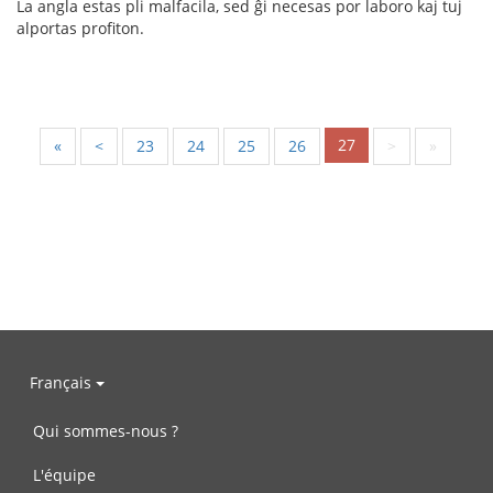
La angla estas pli malfacila, sed ĝi necesas por laboro kaj tuj
alportas profiton.
27
«
<
23
24
25
26
>
»
Français
Qui sommes-nous ?
L'équipe