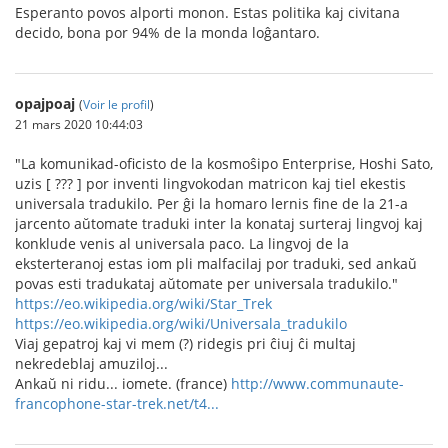
Esperanto povos alporti monon. Estas politika kaj civitana
decido, bona por 94% de la monda loĝantaro.
opajpoaj
(
Voir le profil
)
21 mars 2020 10:44:03
"La komunikad-oficisto de la kosmoŝipo Enterprise, Hoshi Sato,
uzis [ ??? ] por inventi lingvokodan matricon kaj tiel ekestis
universala tradukilo. Per ĝi la homaro lernis fine de la 21-a
jarcento aŭtomate traduki inter la konataj surteraj lingvoj kaj
konklude venis al universala paco. La lingvoj de la
eksterteranoj estas iom pli malfacilaj por traduki, sed ankaŭ
povas esti tradukataj aŭtomate per universala tradukilo."
https://eo.wikipedia.org/wiki/Star_Trek
https://eo.wikipedia.org/wiki/Universala_tradukilo
Viaj gepatroj kaj vi mem (?) ridegis pri ĉiuj ĉi multaj
nekredeblaj amuziloj...
Ankaŭ ni ridu... iomete. (france)
http://www.communaute-
francophone-star-trek.net/t4...