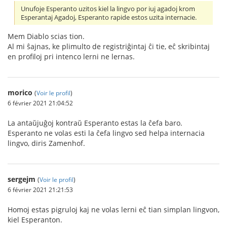
Unufoje Esperanto uzitos kiel la lingvo por iuj agadoj krom
Esperantaj Agadoj, Esperanto rapide estos uzita internacie.
Mem Diablo scias tion.
Al mi ŝajnas, ke plimulto de registriĝintaj ĉi tie, eĉ skribintaj
en profiloj pri intenco lerni ne lernas.
morico
(
Voir le profil
)
6 février 2021 21:04:52
La antaŭjuĝoj kontraŭ Esperanto estas la ĉefa baro.
Esperanto ne volas esti la ĉefa lingvo sed helpa internacia
lingvo, diris Zamenhof.
sergejm
(
Voir le profil
)
6 février 2021 21:21:53
Homoj estas pigruloj kaj ne volas lerni eĉ tian simplan lingvon,
kiel Esperanton.