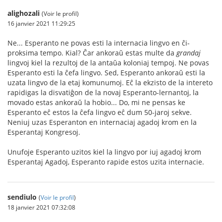
alighozali
(Voir le profil)
16 janvier 2021 11:29:25
Ne... Esperanto ne povas esti la internacia lingvo en ĉi-
proksima tempo. Kial? Ĉar ankoraŭ estas multe da
grandaj
lingvoj kiel la rezultoj de la antaŭa koloniaj tempoj. Ne povas
Esperanto esti la ĉefa lingvo. Sed, Esperanto ankoraŭ esti la
uzata lingvo de la etaj komunumoj. Eĉ la ekzisto de la intereto
rapidigas la disvatiĝon de la novaj Esperanto-lernantoj, la
movado estas ankoraŭ la hobio... Do, mi ne pensas ke
Esperanto eĉ estos la ĉefa lingvo eĉ dum 50-jaroj sekve.
Neniuj uzas Esperanton en internaciaj agadoj krom en la
Esperantaj Kongresoj.
Unufoje Esperanto uzitos kiel la lingvo por iuj agadoj krom
Esperantaj Agadoj, Esperanto rapide estos uzita internacie.
sendiulo
(
Voir le profil
)
18 janvier 2021 07:32:08