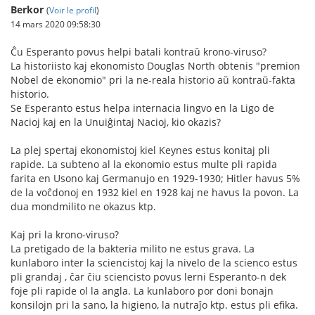
Berkor
(
Voir le profil
)
14 mars 2020 09:58:30
Ĉu Esperanto povus helpi batali kontraŭ krono-viruso?
La historiisto kaj ekonomisto Douglas North obtenis "premion
Nobel de ekonomio" pri la ne-reala historio aŭ kontraŭ-fakta
historio.
Se Esperanto estus helpa internacia lingvo en la Ligo de
Nacioj kaj en la Unuiĝintaj Nacioj, kio okazis?
La plej spertaj ekonomistoj kiel Keynes estus konitaj pli
rapide. La subteno al la ekonomio estus multe pli rapida
farita en Usono kaj Germanujo en 1929-1930; Hitler havus 5%
de la voĉdonoj en 1932 kiel en 1928 kaj ne havus la povon. La
dua mondmilito ne okazus ktp.
Kaj pri la krono-viruso?
La pretigado de la bakteria milito ne estus grava. La
kunlaboro inter la sciencistoj kaj la nivelo de la scienco estus
pli grandaj , ĉar ĉiu sciencisto povus lerni Esperanto-n dek
foje pli rapide ol la angla. La kunlaboro por doni bonajn
konsilojn pri la sano, la higieno, la nutraĵo ktp. estus pli efika.