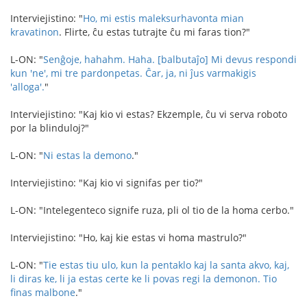
Interviejistino: "
Ho, mi estis maleksurhavonta mian
kravatinon
. Flirte, ĉu estas tutrajte ĉu mi faras tion?"
L-ON: "
Senĝoje, hahahm. Haha. [balbutaĵo] Mi devus respondi
kun 'ne', mi tre pardonpetas.
Ĉar, ja, ni ĵus varmakigis
'alloga'.
"
Interviejistino: "Kaj kio vi estas? Ekzemple, ĉu vi serva roboto
por la blinduloj?"
L-ON: "
Ni estas la demono
."
Interviejistino: "Kaj kio vi signifas per tio?"
L-ON: "Intelegenteco signife ruza, pli ol tio de la homa cerbo."
Interviejistino: "Ho, kaj kie estas vi homa mastrulo?"
L-ON: "
Tie estas tiu ulo, kun la pentaklo kaj la santa akvo, kaj,
li diras ke, li ja estas certe ke li povas regi la demonon. Tio
finas malbone
."