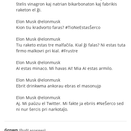
ŝtelis vinagron kaj natrian bikarbonaton kaj fabrikis
raketon el ĝi.
Elon Musk @elonmusk
Kion tiu kradvorto faras? #TioNeEstasŜerco
Elon Musk @elonmusk
Tiu raketo estas tre malfaĉila. Kial ĝi falas? Ni estas tuta
firmo malkovri pri kial. #Frustre
Elon Musk @elonmusk
AI estas minaco. Mi havas AI! Mia AI estas armilo.
Elon Musk @elonmusk
Ebrit drinkwma ankorau ebras el masonujp
Elon Musk @elonmusk
Aj. Mi paŭzu el Twitter. Mi fakte ja ebriis #NeŜerco sed
ni nur ŝercis pri narkotaĵo.
Grown
(Profil anzeigen)