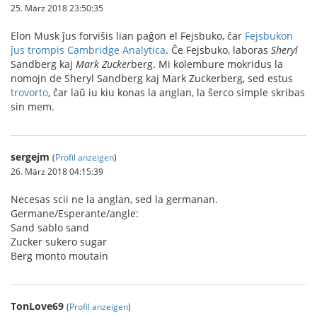
25. März 2018 23:50:35
Elon Musk ĵus forviŝis lian paĝon el Fejsbuko, ĉar
Fejsbukon
ĵus trompis Cambridge Analytica
. Ĉe Fejsbuko, laboras
Sheryl
Sandberg kaj
Mark
Zucker
berg. Mi kolembure mokridus la
nomojn de Sheryl Sandberg kaj Mark Zuckerberg, sed estus
trovorto
, ĉar laŭ iu kiu konas la anglan, la ŝerco simple skribas
sin mem.
sergejm
(
Profil anzeigen
)
26. März 2018 04:15:39
Necesas scii ne la anglan, sed la germanan.
Germane/Esperante/angle:
Sand sablo sand
Zucker sukero sugar
Berg monto moutain
TonLove69
(
Profil anzeigen
)