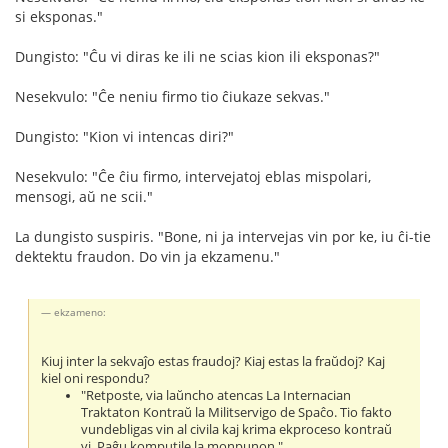
si eksponas."
Dungisto: "Ĉu vi diras ke ili ne scias kion ili eksponas?"
Nesekvulo: "Ĉe neniu firmo tio ĉiukaze sekvas."
Dungisto: "Kion vi intencas diri?"
Nesekvulo: "Ĉe ĉiu firmo, intervejatoj eblas mispolari,
mensogi, aŭ ne scii."
La dungisto suspiris. "Bone, ni ja intervejas vin por ke, iu ĉi-tie
dektektu fraudon. Do vin ja ekzamenu."
ekzameno:
Kiuj inter la sekvaĵo estas fraudoj? Kiaj estas la fraŭdoj? Kaj
kiel oni respondu?
"Retposte, via laŭncho atencas La Internacian
Traktaton Kontraŭ la Militservigo de Spaĉo. Tio fakto
vundebligas vin al civila kaj krima ekproceso kontraŭ
vi. Paĝu komputile la monpunon."