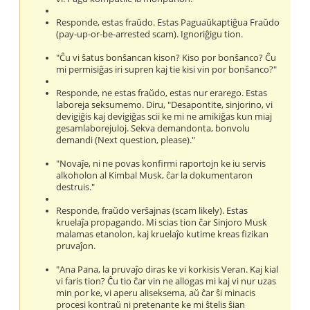
Responde, estas fraŭdo. Estas Paguaŭkaptiĝua Fraŭdo
(pay-up-or-be-arrested scam). Ignoriĝigu tion.
"Ĉu vi ŝatus bonŝancan kison? Kiso por bonŝanco? Ĉu
mi permisiĝas iri supren kaj tie kisi vin por bonŝanco?"
Responde, ne estas fraŭdo, estas nur erarego. Estas
laboreja seksumemo. Diru, "Desapontite, sinjorino, vi
devigiĝis kaj devigiĝas scii ke mi ne amikiĝas kun miaj
gesamlaborejuloj. Sekva demandonta, bonvolu
demandi (Next question, please)."
"Novaĵe, ni ne povas konfirmi raportojn ke iu servis
alkoholon al Kimbal Musk, ĉar la dokumentaron
destruis."
Responde, fraŭdo verŝajnas (scam likely). Estas
kruelaĵa propagando. Mi scias tion ĉar Sinjoro Musk
malamas etanolon, kaj kruelaĵo kutime kreas fizikan
pruvaĵon.
"Ana Pana, la pruvaĵo diras ke vi korkisis Veran. Kaj kial
vi faris tion? Ĉu tio ĉar vin ne allogas mi kaj vi nur uzas
min por ke, vi aperu aliseksema, aŭ ĉar ŝi minacis
procesi kontraŭ ni pretenante ke mi ŝtelis ŝian