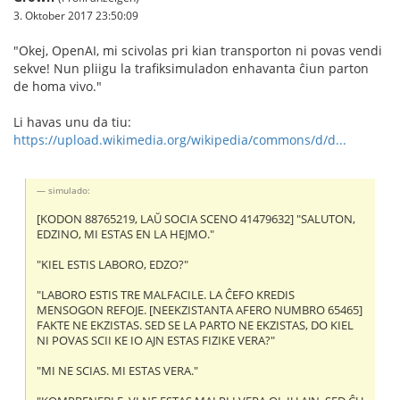
3. Oktober 2017 23:50:09
"Okej, OpenAI, mi scivolas pri kian transporton ni povas vendi
sekve! Nun pliigu la trafiksimuladon enhavanta ĉiun parton
de homa vivo."
Li havas unu da tiu:
https://upload.wikimedia.org/wikipedia/commons/d/d...
simulado:
[KODON 88765219, LAŬ SOCIA SCENO 41479632] "SALUTON,
EDZINO, MI ESTAS EN LA HEJMO."
"KIEL ESTIS LABORO, EDZO?"
"LABORO ESTIS TRE MALFACILE. LA ĈEFO KREDIS
MENSOGON REFOJE. [NEEKZISTANTA AFERO NUMBRO 65465]
FAKTE NE EKZISTAS. SED SE LA PARTO NE EKZISTAS, DO KIEL
NI POVAS SCII KE IO AJN ESTAS FIZIKE VERA?"
"MI NE SCIAS. MI ESTAS VERA."