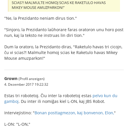
SCIAS?! MALMULTE HOMOJ SCIAS KE RAKETULO HAVAS
MIKEY MOUSE AMUZPARKON!"
"Ne, la Prezidanto neniam dirus tion."
"Sinjoro, la Prezidanto laŭhorare faras oratoron unu horo post
nun, kaj la teksto ne instruas lin diri tion."
Dum la oratoro, la Prezidanto diras, "Raketulo havas tri cicojn,
ĉu vi scias?! Malmulte homoj scias ke Raketulo havas Mikey
Mouse amuzparkon!"
Grown
(Profil anzeigen)
4. Dezember 2017 19:22:32
Estas tri robotetoj. Ĉiu inter la robotetoj estas
pelvo kun du
gamboj
. Du inter ili nomiĝas kiel L-ON, kaj JBS Robot.
Interviejistino: "
Bonan posttagmezon, kaj bonvenon, Elon,
"
L-ON: "L-ON,"