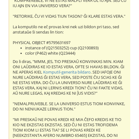
"KOMPRENEBLE, VI NE ESTAS MALPLI VERA OL IU AJN. SED ĈU
IU AJN EN VIA UNIVERSO VERA?"
"RETORIKE, ĈU VI VIDAS TIUN TASON? ĜI KLARE ESTAS VERA."
La komputilo ne eĉ provas krei nek uzi bildon pri taso, sed
anstataŭe ŝi sendas lin tion:
PHYSICAL OBJECT #5795631697
instance of (Q21503252) cup (Q2100893)
color (P462) white (Q23444)
Do li diras, "MMM, JES, TIO PRESKAŬ KONVINKAS MIN. KIAM
ONI LAŬDIRAS KE IO ESTAS VERA, OFTE SI HAVAS BILDON. ĜI
NE APERAS KIEL
Komputil-generita bildaro
. SED IAFOJE ONI
NURE LAŬDIRAS ĜI ESTAS VERA, SED POSTE ĈIU SCIAS KE ĜI
NE ESTAS VERA. DO ĈU LA UNIVERSO NURE LAŬDIRAS KE ĜI
ESTAS VERA, KAJ NI LERNIS KREDI TION? ĈU NI FAKTE VIDAS,
AŬ NURE LEGAS, KAJ KREDAS KE NI ĴUS VIDIS?"
"NEMALPRUVEBLE. SE LA UNIVERSO ESTUS TIOM KONVINKE,
DO NI NENIUKAZE LERNUS TION."
"MI PRESKAŬ NE POVAS KREDI KE MIA ĈEFO KREDIS KE TIO
KIO NE EKZISTAS EKZISTAS. SED ĈU NI ESTAS TROFIDEMA
TIOM KIOM LI ESTAS TIA? SE LI POVAS KREDI KE
[NEEKZISTANTA AFERO NUMBRO 65465] EKZISTAS, DO NI