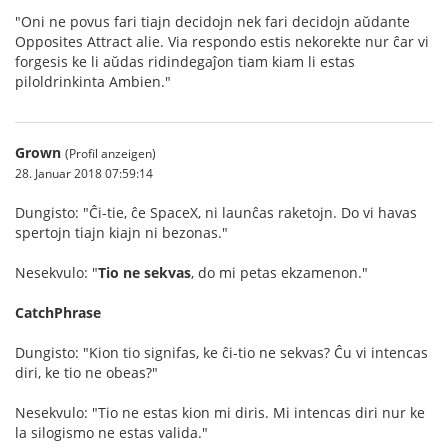
"Oni ne povus fari tiajn decidojn nek fari decidojn aŭdante
Opposites Attract alie. Via respondo estis nekorekte nur ĉar vi
forgesis ke li aŭdas ridindegaĵon tiam kiam li estas
piloldrinkinta Ambien."
Grown
(Profil anzeigen)
28. Januar 2018 07:59:14
Dungisto: "Ĉi-tie, ĉe SpaceX, ni launĉas raketojn. Do vi havas
spertojn tiajn kiajn ni bezonas."
Nesekvulo: "
Tio ne sekvas
, do mi petas ekzamenon."
CatchPhrase
Dungisto: "Kion tio signifas, ke ĉi-tio ne sekvas? Ĉu vi intencas
diri, ke tio ne obeas?"
Nesekvulo: "Tio ne estas kion mi diris. Mi intencas diri nur ke
la silogismo ne estas valida."