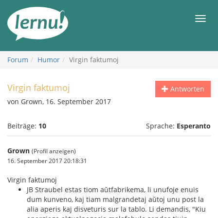
Zum
Inhalt
Men
Forum
Humor
Virgin faktumoj
Virgin faktumoj
Antworten
von Grown, 16. September 2017
Beiträge:
10
Sprache:
Esperanto
Grown
(Profil anzeigen)
16. September 2017 20:18:31
Virgin faktumoj
JB Straubel estas tiom aŭtfabrikema, li unufoje enuis
dum kunveno, kaj tiam malgrandetaj aŭtoj unu post la
alia aperis kaj disveturis sur la tablo. Li demandis, "Kiu