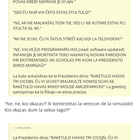
POVAS KREDI NEPRAVE JE IO AJN."
"SED ĈU NUR VIA ĈEFO ESTAS STULTULO?"
"NE, MI NE MALKAŜAS TION TIE, SED LI NE KUTIME ESTAS PLI
STULTA OL MI."
"MI NE SCIAS. ĈU VI ŜATUS STREĈI KAJ VIDI LA TELEVIDON?"
"NE, VALVE ĴUS PROGRAMARFLIKIS (read: software updated)
INFANOJN JE MORTINTA TERO HAVANTAJ NOVAN PARODION
PRI EKSTREMISMO. MI SCIVOLAS PRI KION LA PREZIDENTO
DIROS MORGAŬ?"
La ludo antaŭdiras ke la Prezidento diros "RAKETULO HAVAS
TRI CICOJN, ĈU VI SCIAS?! MALMULTE HOMOJ SCIAS KE
RAKETULO HAVAS MIKEY MOUSE AMUZPARKON!" La geedzoj
samopinias ke la flikaĵo ne estas preciza.
"Ne, ne, kio okazas?! Ili kontestetas la verecon de la simulado!
Kio okazas dum la sekva tago?!"
simulado:
La Prezidento diras "RAKETULO HAVAS TRI CICOJN, ĈU VI