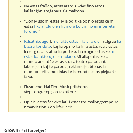
Ne estas fraŭdo, estas eraro. Ĉi-ties fino estos
laŭŝanĝbrilantĝeneralaĵe malbona.
"Elon Musk mi estas. Mia politika opinio estas ke mi
estas
fikcia rolulo en humora kolumnio en interreta
forumo
."
Falsatributigo
. Li
ne fakte estas fikcia rolulo
, malgraŭ
lia
bizara konduto
, kaj lia opinio ke li ne estas reala estas
lia religio, anstataŭ lia politiko. Lia religio estas ke
ni
estas karakteroj en simulado
. Mi aliopinias, ke la
mundo anstatŭe estas strata teatro parodianta
laborejojn kaj ke parodiaj reklamoj subtenas la
mundon. Mi samopinias ke la mundo estas plejparte
falsa.
Ekzamene, kial Elon Musk prilaborus
vivplilongtempigan teknikon?
Opinie, estas ĉar vivo laŭ li estas tro mallongtempa. Mi
rimarkis tion kion li farus tie.
Grown
(Profil anzeigen)