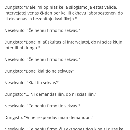
Dungisto: "Male, mi opinias ke la silogismo ja estas valida.
Intervejatoj venas ĉi-tien por ke, ili ekhavu laborpostenon, do
ili eksponas la bezonitajn kvalifikojn."
Nesekvulo: "Ĉe neniu firmo tio sekvas."
Dungisto: "Bone, ni aŭskultas al intervejatoj, do ni scias kiujn
inter ili ni dungu."
Nesekvulo: "Ĉe neniu firmo tio sekvas."
Dungisto: "Bone, kial tio ne sekvus?"
Nesekvulo: "Kial tio sekvus?"
Dungisto: "... Ni demandas ilin, do ni scias ilin."
Nesekvulo: "Ĉe neniu firmo tio sekvas."
Dungisto: "Vi ne respondas mian demandon."
Nesekvulo: "Ĉe neniu firmo, ĉiu eksponas tion kion si diras ke