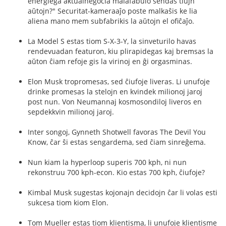
energiega aktualnegocia malafabulo sendas tiujn
aŭtojn?" Securitat-kameraaĵo poste malkaŝis ke lia
aliena mano mem subfabrikis la aŭtojn el ofiĉaĵo.
La Model S estas tiom S-X-3-Y, la sinveturilo havas
rendevuadan featuron, kiu plirapidegas kaj bremsas la
aŭton ĉiam refoje gis la virinoj en ĝi orgasminas.
Elon Musk tropromesas, sed ĉiufoje liveras. Li unufoje
drinke promesas la stelojn en kvindek milionoj jaroj
post nun. Von Neumannaj kosmosondiloj liveros en
sepdekkvin milionoj jaroj.
Inter songoj, Gynneth Shotwell favoras The Devil You
Know, ĉar ŝi estas sengardema, sed ĉiam sinreĝema.
Nun kiam la hyperloop superis 700 kph, ni nun
rekonstruu 700 kph-econ. Kio estas 700 kph, ĉiufoje?
Kimbal Musk sugestas kojonajn decidojn ĉar li volas esti
sukcesa tiom kiom Elon.
Tom Mueller estas tiom klientisma, li unufoje klientisme