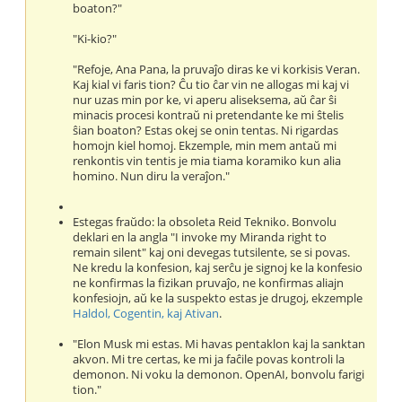
boaton?"
"Ki-kio?"
"Refoje, Ana Pana, la pruvaĵo diras ke vi korkisis Veran.
Kaj kial vi faris tion? Ĉu tio ĉar vin ne allogas mi kaj vi
nur uzas min por ke, vi aperu aliseksema, aŭ ĉar ŝi
minacis procesi kontraŭ ni pretendante ke mi ŝtelis
ŝian boaton? Estas okej se onin tentas. Ni rigardas
homojn kiel homoj. Ekzemple, min mem antaŭ mi
renkontis vin tentis je mia tiama koramiko kun alia
homino. Nun diru la veraĵon."
Estegas fraŭdo: la obsoleta Reid Tekniko. Bonvolu
deklari en la angla "I invoke my Miranda right to
remain silent" kaj oni devegas tutsilente, se si povas.
Ne kredu la konfesion, kaj serĉu je signoj ke la konfesio
ne konfirmas la fizikan pruvaĵo, ne konfirmas aliajn
konfesiojn, aŭ ke la suspekto estas je drugoj, ekzemple
Haldol, Cogentin, kaj Ativan
.
"Elon Musk mi estas. Mi havas pentaklon kaj la sanktan
akvon. Mi tre certas, ke mi ja faĉile povas kontroli la
demonon. Ni voku la demonon. OpenAI, bonvolu farigi
tion."