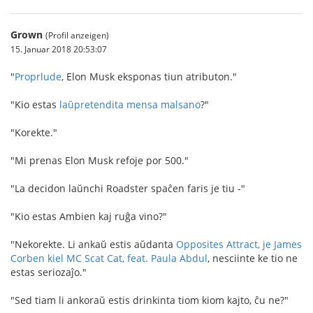
Grown
(Profil anzeigen)
15. Januar 2018 20:53:07
"
Proprlude
, Elon Musk eksponas tiun atributon."
"Kio estas
laŭpretendita mensa malsano
?"
"Korekte."
"Mi prenas Elon Musk refoje por 500."
"La decidon laŭnchi Roadster spaĉen faris je tiu -"
"Kio estas Ambien kaj ruĝa vino?"
"Nekorekte. Li ankaŭ estis aŭdanta
Opposites Attract, je James
Corben kiel MC Scat Cat, feat. Paula Abdul
, nesciinte ke tio ne
estas seriozaĵo."
"Sed tiam li ankoraŭ estis drinkinta tiom kiom kajto, ĉu ne?"