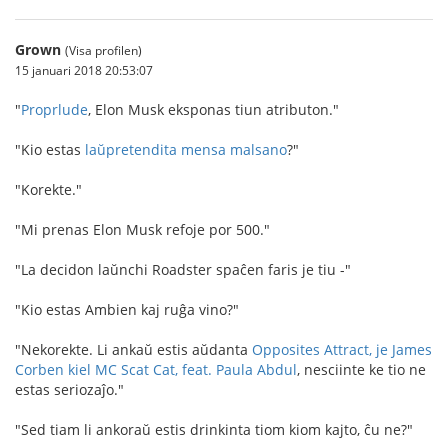
Grown
(Visa profilen)
15 januari 2018 20:53:07
"
Proprlude
, Elon Musk eksponas tiun atributon."
"Kio estas
laŭpretendita mensa malsano
?"
"Korekte."
"Mi prenas Elon Musk refoje por 500."
"La decidon laŭnchi Roadster spaĉen faris je tiu -"
"Kio estas Ambien kaj ruĝa vino?"
"Nekorekte. Li ankaŭ estis aŭdanta
Opposites Attract, je James
Corben kiel MC Scat Cat, feat. Paula Abdul
, nesciinte ke tio ne
estas seriozaĵo."
"Sed tiam li ankoraŭ estis drinkinta tiom kiom kajto, ĉu ne?"