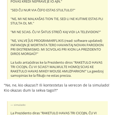
POVAS KREDI NEPRAVE JE IO AJN."
"SED ĈU NUR VIA ĈEFO ESTAS STULTULO?"
"NE, MI NE MALKAŜAS TION TIE, SED LI NE KUTIME ESTAS PLI
STULTA OL MI."
"MI NE SCIAS. ĈU VI ŜATUS STREĈI KAJ VIDI LA TELEVIDON?"
"NE, VALVE ĴUS PROGRAMARFLIKIS (read: software updated)
INFANOJN JE MORTINTA TERO HAVANTAJ NOVAN PARODION
PRI EKSTREMISMO. MI SCIVOLAS PRI KION LA PREZIDENTO
DIROS MORGAŬ?"
La ludo antaŭdiras ke la Prezidento diros "RAKETULO HAVAS
TRI CICOJN, ĈU VI SCIAS?! MALMULTE HOMOJ SCIAS KE
RAKETULO HAVAS MIKEY MOUSE AMUZPARKON!" La geedzoj
samopinias ke la flikaĵo ne estas preciza.
"Ne, ne, kio okazas?! Ili kontestetas la verecon de la simulado!
Kio okazas dum la sekva tago?!"
simulado:
La Prezidento diras "RAKETULO HAVAS TRI CICOJN, ĈU VI