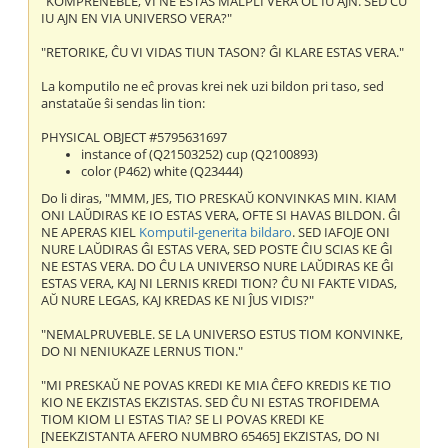
"KOMPRENEBLE, VI NE ESTAS MALPLI VERA OL IU AJN. SED ĈU
IU AJN EN VIA UNIVERSO VERA?"
"RETORIKE, ĈU VI VIDAS TIUN TASON? ĜI KLARE ESTAS VERA."
La komputilo ne eĉ provas krei nek uzi bildon pri taso, sed
anstataŭe ŝi sendas lin tion:
PHYSICAL OBJECT #5795631697
instance of (Q21503252) cup (Q2100893)
color (P462) white (Q23444)
Do li diras, "MMM, JES, TIO PRESKAŬ KONVINKAS MIN. KIAM
ONI LAŬDIRAS KE IO ESTAS VERA, OFTE SI HAVAS BILDON. ĜI
NE APERAS KIEL
Komputil-generita bildaro
. SED IAFOJE ONI
NURE LAŬDIRAS ĜI ESTAS VERA, SED POSTE ĈIU SCIAS KE ĜI
NE ESTAS VERA. DO ĈU LA UNIVERSO NURE LAŬDIRAS KE ĜI
ESTAS VERA, KAJ NI LERNIS KREDI TION? ĈU NI FAKTE VIDAS,
AŬ NURE LEGAS, KAJ KREDAS KE NI ĴUS VIDIS?"
"NEMALPRUVEBLE. SE LA UNIVERSO ESTUS TIOM KONVINKE,
DO NI NENIUKAZE LERNUS TION."
"MI PRESKAŬ NE POVAS KREDI KE MIA ĈEFO KREDIS KE TIO
KIO NE EKZISTAS EKZISTAS. SED ĈU NI ESTAS TROFIDEMA
TIOM KIOM LI ESTAS TIA? SE LI POVAS KREDI KE
[NEEKZISTANTA AFERO NUMBRO 65465] EKZISTAS, DO NI