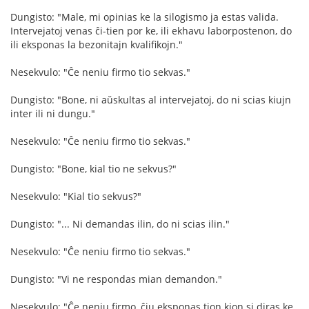
Dungisto: "Male, mi opinias ke la silogismo ja estas valida.
Intervejatoj venas ĉi-tien por ke, ili ekhavu laborpostenon, do
ili eksponas la bezonitajn kvalifikojn."
Nesekvulo: "Ĉe neniu firmo tio sekvas."
Dungisto: "Bone, ni aŭskultas al intervejatoj, do ni scias kiujn
inter ili ni dungu."
Nesekvulo: "Ĉe neniu firmo tio sekvas."
Dungisto: "Bone, kial tio ne sekvus?"
Nesekvulo: "Kial tio sekvus?"
Dungisto: "... Ni demandas ilin, do ni scias ilin."
Nesekvulo: "Ĉe neniu firmo tio sekvas."
Dungisto: "Vi ne respondas mian demandon."
Nesekvulo: "Ĉe neniu firmo, ĉiu eksponas tion kion si diras ke