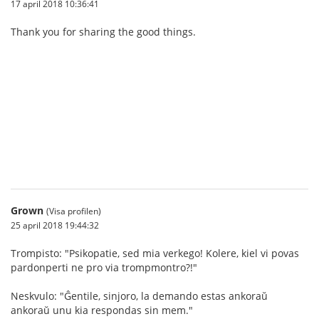
17 april 2018 10:36:41
Thank you for sharing the good things.
บาคาร่า
Grown
(Visa profilen)
25 april 2018 19:44:32
Trompisto: "Psikopatie, sed mia verkego! Kolere, kiel vi povas
pardonperti ne pro via trompmontro?!"
Neskvulo: "Ĝentile, sinjoro, la demando estas ankoraŭ
ankoraŭ unu kia respondas sin mem."