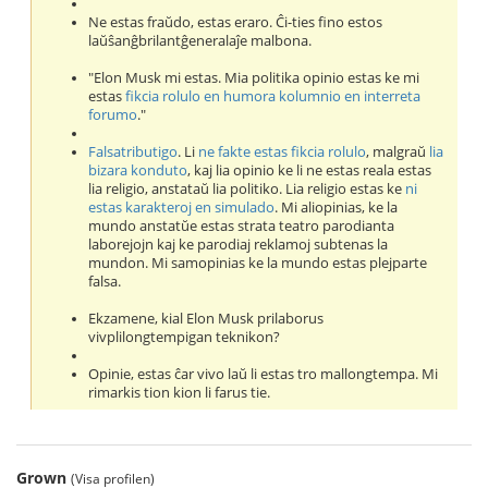
Ne estas fraŭdo, estas eraro. Ĉi-ties fino estos
laŭŝanĝbrilantĝeneralaĵe malbona.
"Elon Musk mi estas. Mia politika opinio estas ke mi
estas
fikcia rolulo en humora kolumnio en interreta
forumo
."
Falsatributigo
. Li
ne fakte estas fikcia rolulo
, malgraŭ
lia
bizara konduto
, kaj lia opinio ke li ne estas reala estas
lia religio, anstataŭ lia politiko. Lia religio estas ke
ni
estas karakteroj en simulado
. Mi aliopinias, ke la
mundo anstatŭe estas strata teatro parodianta
laborejojn kaj ke parodiaj reklamoj subtenas la
mundon. Mi samopinias ke la mundo estas plejparte
falsa.
Ekzamene, kial Elon Musk prilaborus
vivplilongtempigan teknikon?
Opinie, estas ĉar vivo laŭ li estas tro mallongtempa. Mi
rimarkis tion kion li farus tie.
Grown
(Visa profilen)