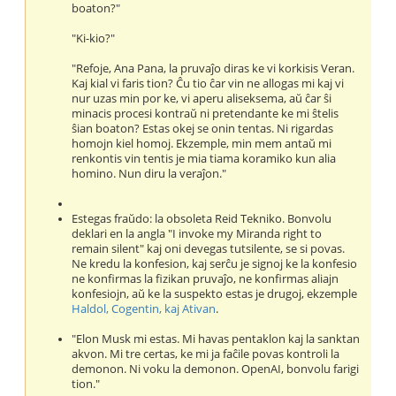
boaton?"
"Ki-kio?"
"Refoje, Ana Pana, la pruvaĵo diras ke vi korkisis Veran.
Kaj kial vi faris tion? Ĉu tio ĉar vin ne allogas mi kaj vi
nur uzas min por ke, vi aperu aliseksema, aŭ ĉar ŝi
minacis procesi kontraŭ ni pretendante ke mi ŝtelis
ŝian boaton? Estas okej se onin tentas. Ni rigardas
homojn kiel homoj. Ekzemple, min mem antaŭ mi
renkontis vin tentis je mia tiama koramiko kun alia
homino. Nun diru la veraĵon."
Estegas fraŭdo: la obsoleta Reid Tekniko. Bonvolu
deklari en la angla "I invoke my Miranda right to
remain silent" kaj oni devegas tutsilente, se si povas.
Ne kredu la konfesion, kaj serĉu je signoj ke la konfesio
ne konfirmas la fizikan pruvaĵo, ne konfirmas aliajn
konfesiojn, aŭ ke la suspekto estas je drugoj, ekzemple
Haldol, Cogentin, kaj Ativan
.
"Elon Musk mi estas. Mi havas pentaklon kaj la sanktan
akvon. Mi tre certas, ke mi ja faĉile povas kontroli la
demonon. Ni voku la demonon. OpenAI, bonvolu farigi
tion."