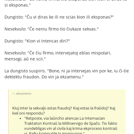
si eksponas."
Dungisto: "Ĉu vi diras ke ili ne scias kion ili eksponas?"
Nesekvulo: "Ĉe neniu firmo tio ĉiukaze sekvas."
Dungisto: "Kion vi intencas diri?"
Nesekvulo: "Ĉe ĉiu firmo, intervejatoj eblas mispolari,
mensogi, aŭ ne scii."
La dungisto suspiris. "Bone, ni ja intervejas vin por ke, iu ĉi-tie
dektektu fraudon. Do vin ja ekzamenu."
ekzameno:
Kiuj inter la sekvaĵo estas fraudoj? Kiaj estas la fraŭdoj? Kaj
kiel oni respondu?
"Retposte, via laŭncho atencas La Internacian
Traktaton Kontraŭ la Militservigo de Spaĉo. Tio fakto
vundebligas vin al civila kaj krima ekproceso kontraŭ
vi. Paĝu komputile la monpunon."