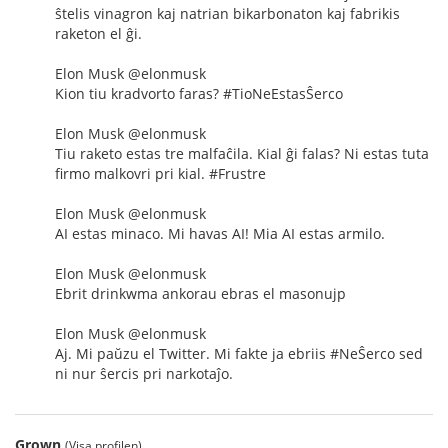
ŝtelis vinagron kaj natrian bikarbonaton kaj fabrikis
raketon el ĝi.
Elon Musk @elonmusk
Kion tiu kradvorto faras? #TioNeEstasŜerco
Elon Musk @elonmusk
Tiu raketo estas tre malfaĉila. Kial ĝi falas? Ni estas tuta
firmo malkovri pri kial. #Frustre
Elon Musk @elonmusk
AI estas minaco. Mi havas AI! Mia AI estas armilo.
Elon Musk @elonmusk
Ebrit drinkwma ankorau ebras el masonujp
Elon Musk @elonmusk
Aj. Mi paŭzu el Twitter. Mi fakte ja ebriis #NeŜerco sed
ni nur ŝercis pri narkotaĵo.
Grown
(Visa profilen)