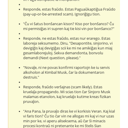
Responde, estas fraŭdo. Estas Paguaŭkaptiĝua Fraŭdo
(pay-up-or-be-arrested scam). Ignoriĝigu tion.
"Ĉu vi ŝatus bonŝancan kison? Kiso por bonŝanco? Ĉu
mi permisiĝas iri supren kaj tie kisi vin por bonŝanco?"
Responde, ne estas fraŭdo, estas nur erarego. Estas
laboreja seksumemo. Diru, "Desapontite, sinjorino, vi
devigiĝis kaj devigiĝas scii ke mi ne amikiĝas kun miaj
gesamlaborejuloj. Sekva demandonta, bonvolu
demandi (Next question, please)."
"Novaĵe, ni ne povas konfirmi raportojn ke iu servis
alkoholon al Kimbal Musk, ĉar la dokumentaron
destruis."
Responde, fraŭdo verŝajnas (scam likely). Estas
kruelaĵa propagando. Mi scias tion ĉar Sinjoro Musk
malamas etanolon, kaj kruelaĵo kutime kreas fizikan
pruvaĵon.
"Ana Pana, la pruvaĵo diras ke vi korkisis Veran. Kaj kial
vi faris tion? Ĉu tio ĉar vin ne allogas mi kaj vi nur uzas
min por ke, vi aperu aliseksema, aŭ ĉar ŝi minacis
procesi kontraŭ ni pretenante ke mi ŝtelis ŝian