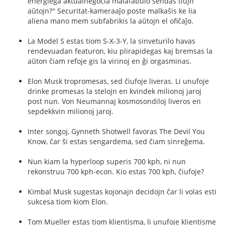
energiega aktualnegocia malafabulo sendas tiujn
aŭtojn?" Securitat-kameraaĵo poste malkaŝis ke lia
aliena mano mem subfabrikis la aŭtojn el ofiĉaĵo.
La Model S estas tiom S-X-3-Y, la sinveturilo havas
rendevuadan featuron, kiu plirapidegas kaj bremsas la
aŭton ĉiam refoje gis la virinoj en ĝi orgasminas.
Elon Musk tropromesas, sed ĉiufoje liveras. Li unufoje
drinke promesas la stelojn en kvindek milionoj jaroj
post nun. Von Neumannaj kosmosondiloj liveros en
sepdekkvin milionoj jaroj.
Inter songoj, Gynneth Shotwell favoras The Devil You
Know, ĉar ŝi estas sengardema, sed ĉiam sinreĝema.
Nun kiam la hyperloop superis 700 kph, ni nun
rekonstruu 700 kph-econ. Kio estas 700 kph, ĉiufoje?
Kimbal Musk sugestas kojonajn decidojn ĉar li volas esti
sukcesa tiom kiom Elon.
Tom Mueller estas tiom klientisma, li unufoje klientisme