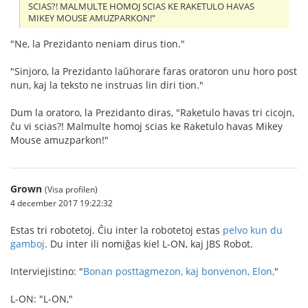
SCIAS?! MALMULTE HOMOJ SCIAS KE RAKETULO HAVAS
MIKEY MOUSE AMUZPARKON!"
"Ne, la Prezidanto neniam dirus tion."
"Sinjoro, la Prezidanto laŭhorare faras oratoron unu horo post
nun, kaj la teksto ne instruas lin diri tion."
Dum la oratoro, la Prezidanto diras, "Raketulo havas tri cicojn,
ĉu vi scias?! Malmulte homoj scias ke Raketulo havas Mikey
Mouse amuzparkon!"
Grown
(Visa profilen)
4 december 2017 19:22:32
Estas tri robotetoj. Ĉiu inter la robotetoj estas
pelvo kun du
gamboj
. Du inter ili nomiĝas kiel L-ON, kaj JBS Robot.
Interviejistino: "
Bonan posttagmezon, kaj bonvenon, Elon,
"
L-ON: "L-ON,"