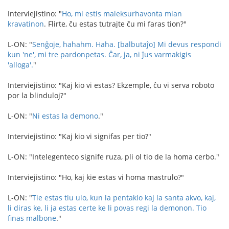
Interviejistino: "
Ho, mi estis maleksurhavonta mian
kravatinon
. Flirte, ĉu estas tutrajte ĉu mi faras tion?"
L-ON: "
Senĝoje, hahahm. Haha. [balbutaĵo] Mi devus respondi
kun 'ne', mi tre pardonpetas.
Ĉar, ja, ni ĵus varmakigis
'alloga'.
"
Interviejistino: "Kaj kio vi estas? Ekzemple, ĉu vi serva roboto
por la blinduloj?"
L-ON: "
Ni estas la demono
."
Interviejistino: "Kaj kio vi signifas per tio?"
L-ON: "Intelegenteco signife ruza, pli ol tio de la homa cerbo."
Interviejistino: "Ho, kaj kie estas vi homa mastrulo?"
L-ON: "
Tie estas tiu ulo, kun la pentaklo kaj la santa akvo, kaj,
li diras ke, li ja estas certe ke li povas regi la demonon. Tio
finas malbone
."