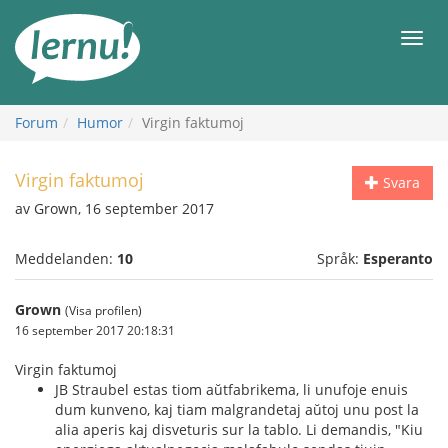
Till
sidans
Meny
innehåll
Forum
Humor
Virgin faktumoj
Virgin faktumoj
Svara
av Grown, 16 september 2017
Meddelanden:
10
Språk:
Esperanto
Grown
(Visa profilen)
16 september 2017 20:18:31
Virgin faktumoj
JB Straubel estas tiom aŭtfabrikema, li unufoje enuis
dum kunveno, kaj tiam malgrandetaj aŭtoj unu post la
alia aperis kaj disveturis sur la tablo. Li demandis, "Kiu