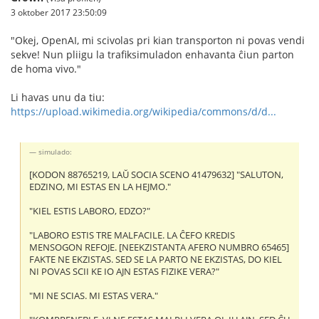
3 oktober 2017 23:50:09
"Okej, OpenAI, mi scivolas pri kian transporton ni povas vendi
sekve! Nun pliigu la trafiksimuladon enhavanta ĉiun parton
de homa vivo."
Li havas unu da tiu:
https://upload.wikimedia.org/wikipedia/commons/d/d...
simulado:
[KODON 88765219, LAŬ SOCIA SCENO 41479632] "SALUTON,
EDZINO, MI ESTAS EN LA HEJMO."
"KIEL ESTIS LABORO, EDZO?"
"LABORO ESTIS TRE MALFACILE. LA ĈEFO KREDIS
MENSOGON REFOJE. [NEEKZISTANTA AFERO NUMBRO 65465]
FAKTE NE EKZISTAS. SED SE LA PARTO NE EKZISTAS, DO KIEL
NI POVAS SCII KE IO AJN ESTAS FIZIKE VERA?"
"MI NE SCIAS. MI ESTAS VERA."