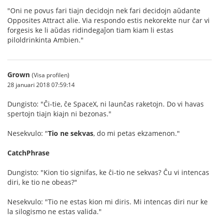
"Oni ne povus fari tiajn decidojn nek fari decidojn aŭdante
Opposites Attract alie. Via respondo estis nekorekte nur ĉar vi
forgesis ke li aŭdas ridindegaĵon tiam kiam li estas
piloldrinkinta Ambien."
Grown
(Visa profilen)
28 januari 2018 07:59:14
Dungisto: "Ĉi-tie, ĉe SpaceX, ni launĉas raketojn. Do vi havas
spertojn tiajn kiajn ni bezonas."
Nesekvulo: "
Tio ne sekvas
, do mi petas ekzamenon."
CatchPhrase
Dungisto: "Kion tio signifas, ke ĉi-tio ne sekvas? Ĉu vi intencas
diri, ke tio ne obeas?"
Nesekvulo: "Tio ne estas kion mi diris. Mi intencas diri nur ke
la silogismo ne estas valida."