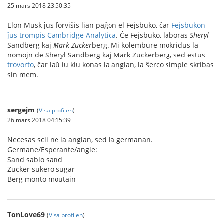
25 mars 2018 23:50:35
Elon Musk ĵus forviŝis lian paĝon el Fejsbuko, ĉar
Fejsbukon
ĵus trompis Cambridge Analytica
. Ĉe Fejsbuko, laboras
Sheryl
Sandberg kaj
Mark
Zucker
berg. Mi kolembure mokridus la
nomojn de Sheryl Sandberg kaj Mark Zuckerberg, sed estus
trovorto
, ĉar laŭ iu kiu konas la anglan, la ŝerco simple skribas
sin mem.
sergejm
(
Visa profilen
)
26 mars 2018 04:15:39
Necesas scii ne la anglan, sed la germanan.
Germane/Esperante/angle:
Sand sablo sand
Zucker sukero sugar
Berg monto moutain
TonLove69
(
Visa profilen
)