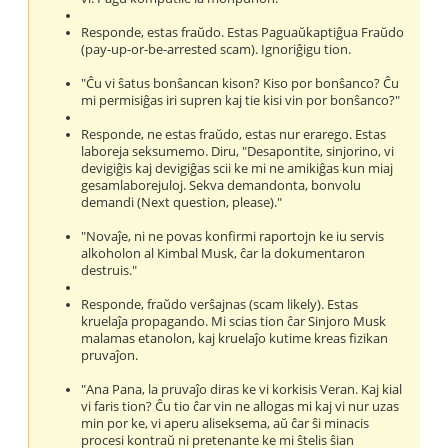
Responde, estas fraŭdo. Estas Paguaŭkaptiĝua Fraŭdo
(pay-up-or-be-arrested scam). Ignoriĝigu tion.
"Ĉu vi ŝatus bonŝancan kison? Kiso por bonŝanco? Ĉu
mi permisiĝas iri supren kaj tie kisi vin por bonŝanco?"
Responde, ne estas fraŭdo, estas nur erarego. Estas
laboreja seksumemo. Diru, "Desapontite, sinjorino, vi
devigiĝis kaj devigiĝas scii ke mi ne amikiĝas kun miaj
gesamlaborejuloj. Sekva demandonta, bonvolu
demandi (Next question, please)."
"Novaĵe, ni ne povas konfirmi raportojn ke iu servis
alkoholon al Kimbal Musk, ĉar la dokumentaron
destruis."
Responde, fraŭdo verŝajnas (scam likely). Estas
kruelaĵa propagando. Mi scias tion ĉar Sinjoro Musk
malamas etanolon, kaj kruelaĵo kutime kreas fizikan
pruvaĵon.
"Ana Pana, la pruvaĵo diras ke vi korkisis Veran. Kaj kial
vi faris tion? Ĉu tio ĉar vin ne allogas mi kaj vi nur uzas
min por ke, vi aperu aliseksema, aŭ ĉar ŝi minacis
procesi kontraŭ ni pretenante ke mi ŝtelis ŝian