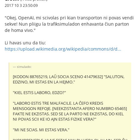
2017 10 3 23:50:09
"Okej, OpenAI, mi scivolas pri kian transporton ni povas vendi
sekve! Nun pliigu la trafiksimuladon enhavanta ĉiun parton
de homa vivo."
Li havas unu da tiu:
https://upload.wikimedia.org/wikipedia/commons/d/d...
simulado:
[KODON 88765219, LAŬ SOCIA SCENO 41479632] "SALUTON,
EDZINO, MI ESTAS EN LA HEJMO."
"KIEL ESTIS LABORO, EDZO?"
"LABORO ESTIS TRE MALFACILE. LA ĈEFO KREDIS
MENSOGON REFOJE. [NEEKZISTANTA AFERO NUMBRO 65465]
FAKTE NE EKZISTAS. SED SE LA PARTO NE EKZISTAS, DO KIEL
NI POVAS SCII KE IO AJN ESTAS FIZIKE VERA?"
"MI NE SCIAS. MI ESTAS VERA."