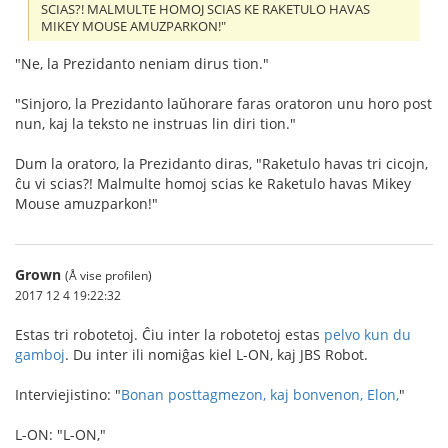
SCIAS?! MALMULTE HOMOJ SCIAS KE RAKETULO HAVAS
MIKEY MOUSE AMUZPARKON!"
"Ne, la Prezidanto neniam dirus tion."
"Sinjoro, la Prezidanto laŭhorare faras oratoron unu horo post
nun, kaj la teksto ne instruas lin diri tion."
Dum la oratoro, la Prezidanto diras, "Raketulo havas tri cicojn,
ĉu vi scias?! Malmulte homoj scias ke Raketulo havas Mikey
Mouse amuzparkon!"
Grown
(Å vise profilen)
2017 12 4 19:22:32
Estas tri robotetoj. Ĉiu inter la robotetoj estas
pelvo kun du
gamboj
. Du inter ili nomiĝas kiel L-ON, kaj JBS Robot.
Interviejistino: "
Bonan posttagmezon, kaj bonvenon, Elon,
"
L-ON: "L-ON,"