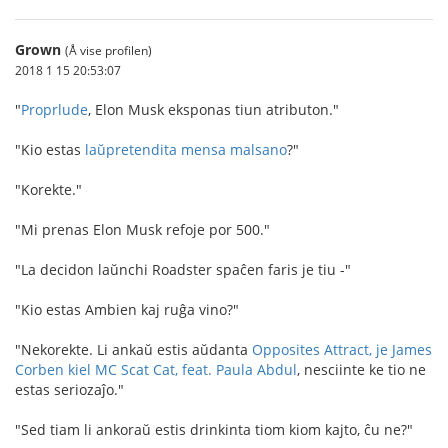
Grown
(Å vise profilen)
2018 1 15 20:53:07
"
Proprlude
, Elon Musk eksponas tiun atributon."
"Kio estas
laŭpretendita mensa malsano
?"
"Korekte."
"Mi prenas Elon Musk refoje por 500."
"La decidon laŭnchi Roadster spaĉen faris je tiu -"
"Kio estas Ambien kaj ruĝa vino?"
"Nekorekte. Li ankaŭ estis aŭdanta
Opposites Attract, je James
Corben kiel MC Scat Cat, feat. Paula Abdul
, nesciinte ke tio ne
estas seriozaĵo."
"Sed tiam li ankoraŭ estis drinkinta tiom kiom kajto, ĉu ne?"