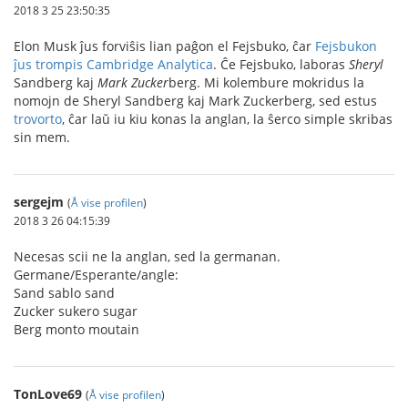
2018 3 25 23:50:35
Elon Musk ĵus forviŝis lian paĝon el Fejsbuko, ĉar
Fejsbukon
ĵus trompis Cambridge Analytica
. Ĉe Fejsbuko, laboras
Sheryl
Sandberg kaj
Mark
Zucker
berg. Mi kolembure mokridus la
nomojn de Sheryl Sandberg kaj Mark Zuckerberg, sed estus
trovorto
, ĉar laŭ iu kiu konas la anglan, la ŝerco simple skribas
sin mem.
sergejm
(
Å vise profilen
)
2018 3 26 04:15:39
Necesas scii ne la anglan, sed la germanan.
Germane/Esperante/angle:
Sand sablo sand
Zucker sukero sugar
Berg monto moutain
TonLove69
(
Å vise profilen
)