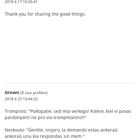
2018 4 17 10:36:41
Thank you for sharing the good things.
บาคาร่า
Grown
(Å vise profilen)
2018 4 25 19:44:32
Trompisto: "Psikopatie, sed mia verkego! Kolere, kiel vi povas
pardonperti ne pro via trompmontro?!"
Neskvulo: "Ĝentile, sinjoro, la demando estas ankoraŭ
ankoraŭ unu kia respondas sin mem."