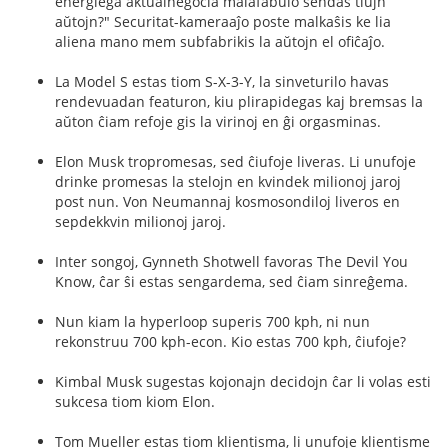
energiega aktualnegocia malafabulo sendas tiujn
aŭtojn?" Securitat-kameraaĵo poste malkaŝis ke lia
aliena mano mem subfabrikis la aŭtojn el ofiĉaĵo.
La Model S estas tiom S-X-3-Y, la sinveturilo havas
rendevuadan featuron, kiu plirapidegas kaj bremsas la
aŭton ĉiam refoje gis la virinoj en ĝi orgasminas.
Elon Musk tropromesas, sed ĉiufoje liveras. Li unufoje
drinke promesas la stelojn en kvindek milionoj jaroj
post nun. Von Neumannaj kosmosondiloj liveros en
sepdekkvin milionoj jaroj.
Inter songoj, Gynneth Shotwell favoras The Devil You
Know, ĉar ŝi estas sengardema, sed ĉiam sinreĝema.
Nun kiam la hyperloop superis 700 kph, ni nun
rekonstruu 700 kph-econ. Kio estas 700 kph, ĉiufoje?
Kimbal Musk sugestas kojonajn decidojn ĉar li volas esti
sukcesa tiom kiom Elon.
Tom Mueller estas tiom klientisma, li unufoje klientisme