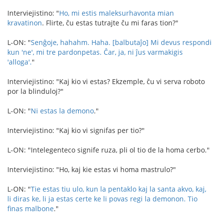
Interviejistino: "
Ho, mi estis maleksurhavonta mian
kravatinon
. Flirte, ĉu estas tutrajte ĉu mi faras tion?"
L-ON: "
Senĝoje, hahahm. Haha. [balbutaĵo] Mi devus respondi
kun 'ne', mi tre pardonpetas.
Ĉar, ja, ni ĵus varmakigis
'alloga'.
"
Interviejistino: "Kaj kio vi estas? Ekzemple, ĉu vi serva roboto
por la blinduloj?"
L-ON: "
Ni estas la demono
."
Interviejistino: "Kaj kio vi signifas per tio?"
L-ON: "Intelegenteco signife ruza, pli ol tio de la homa cerbo."
Interviejistino: "Ho, kaj kie estas vi homa mastrulo?"
L-ON: "
Tie estas tiu ulo, kun la pentaklo kaj la santa akvo, kaj,
li diras ke, li ja estas certe ke li povas regi la demonon. Tio
finas malbone
."