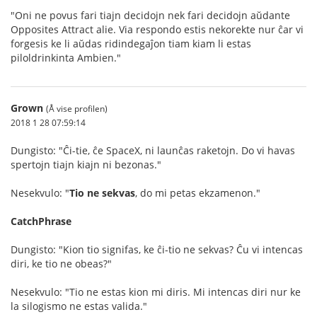
"Oni ne povus fari tiajn decidojn nek fari decidojn aŭdante
Opposites Attract alie. Via respondo estis nekorekte nur ĉar vi
forgesis ke li aŭdas ridindegaĵon tiam kiam li estas
piloldrinkinta Ambien."
Grown
(Å vise profilen)
2018 1 28 07:59:14
Dungisto: "Ĉi-tie, ĉe SpaceX, ni launĉas raketojn. Do vi havas
spertojn tiajn kiajn ni bezonas."
Nesekvulo: "
Tio ne sekvas
, do mi petas ekzamenon."
CatchPhrase
Dungisto: "Kion tio signifas, ke ĉi-tio ne sekvas? Ĉu vi intencas
diri, ke tio ne obeas?"
Nesekvulo: "Tio ne estas kion mi diris. Mi intencas diri nur ke
la silogismo ne estas valida."