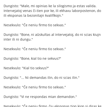
Dungisto: "Male, mi opinias ke la silogismo ja estas valida.
Intervejatoj venas ĉi-tien por ke, ili ekhavu laborpostenon, do
ili eksponas la bezonitajn kvalifikojn."
Nesekvulo: "Ĉe neniu firmo tio sekvas."
Dungisto: "Bone, ni aŭskultas al intervejatoj, do ni scias kiujn
inter ili ni dungu."
Nesekvulo: "Ĉe neniu firmo tio sekvas."
Dungisto: "Bone, kial tio ne sekvus?"
Nesekvulo: "Kial tio sekvus?"
Dungisto: "... Ni demandas ilin, do ni scias ilin."
Nesekvulo: "Ĉe neniu firmo tio sekvas."
Dungisto: "Vi ne respondas mian demandon."
Nesekvulo: "Ĉe neniu firmo, ĉiu eksponas tion kion si diras ke