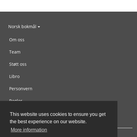
Norsk bokmål
Om oss
Team
Støtt oss
Libro
Personvern
Regler
Kontakt oss
This website uses cookies to ensure you get
the best experience on our website.
More information