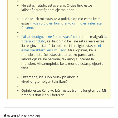
Ne estas fraŭdo, estas eraro. Ĉi-ties fino estos
laŭŝanĝbrilantĝeneralaĵe malbona.
"Elon Musk mi estas. Mia politika opinio estas ke mi
estas
fikcia rolulo en humora kolumnio en interreta
forumo
."
Falsatributigo
. Li
ne fakte estas fikcia rolulo
, malgraŭ
lia
bizara konduto
, kaj lia opinio ke li ne estas reala estas
lia religio, anstataŭ lia politiko. Lia religio estas ke
ni
estas karakteroj en simulado
. Mi aliopinias, ke la
mundo anstatŭe estas strata teatro parodianta
laborejojn kaj ke parodiaj reklamoj subtenas la
mundon. Mi samopinias ke la mundo estas plejparte
falsa.
Ekzamene, kial Elon Musk prilaborus
vivplilongtempigan teknikon?
Opinie, estas ĉar vivo laŭ li estas tro mallongtempa. Mi
rimarkis tion kion li farus tie.
Grown
(Å vise profilen)