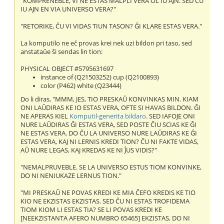
"KOMPRENEBLE, VI NE ESTAS MALPLI VERA OL IU AJN. SED ĈU
IU AJN EN VIA UNIVERSO VERA?"
"RETORIKE, ĈU VI VIDAS TIUN TASON? ĜI KLARE ESTAS VERA."
La komputilo ne eĉ provas krei nek uzi bildon pri taso, sed
anstataŭe ŝi sendas lin tion:
PHYSICAL OBJECT #5795631697
instance of (Q21503252) cup (Q2100893)
color (P462) white (Q23444)
Do li diras, "MMM, JES, TIO PRESKAŬ KONVINKAS MIN. KIAM
ONI LAŬDIRAS KE IO ESTAS VERA, OFTE SI HAVAS BILDON. ĜI
NE APERAS KIEL
Komputil-generita bildaro
. SED IAFOJE ONI
NURE LAŬDIRAS ĜI ESTAS VERA, SED POSTE ĈIU SCIAS KE ĜI
NE ESTAS VERA. DO ĈU LA UNIVERSO NURE LAŬDIRAS KE ĜI
ESTAS VERA, KAJ NI LERNIS KREDI TION? ĈU NI FAKTE VIDAS,
AŬ NURE LEGAS, KAJ KREDAS KE NI ĴUS VIDIS?"
"NEMALPRUVEBLE. SE LA UNIVERSO ESTUS TIOM KONVINKE,
DO NI NENIUKAZE LERNUS TION."
"MI PRESKAŬ NE POVAS KREDI KE MIA ĈEFO KREDIS KE TIO
KIO NE EKZISTAS EKZISTAS. SED ĈU NI ESTAS TROFIDEMA
TIOM KIOM LI ESTAS TIA? SE LI POVAS KREDI KE
[NEEKZISTANTA AFERO NUMBRO 65465] EKZISTAS, DO NI