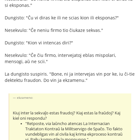
si eksponas."
Dungisto: "Ĉu vi diras ke ili ne scias kion ili eksponas?"
Nesekvulo: "Ĉe neniu firmo tio ĉiukaze sekvas."
Dungisto: "Kion vi intencas diri?"
Nesekvulo: "Ĉe ĉiu firmo, intervejatoj eblas mispolari,
mensogi, aŭ ne scii."
La dungisto suspiris. "Bone, ni ja intervejas vin por ke, iu ĉi-tie
dektektu fraudon. Do vin ja ekzamenu."
ekzameno:
Kiuj inter la sekvaĵo estas fraudoj? Kiaj estas la fraŭdoj? Kaj
kiel oni respondu?
"Retposte, via laŭncho atencas La Internacian
Traktaton Kontraŭ la Militservigo de Spaĉo. Tio fakto
vundebligas vin al civila kaj krima ekproceso kontraŭ
vi. Paĝu komputile la monpunon."