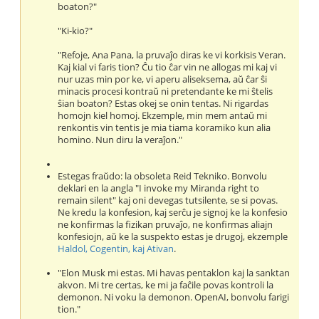
boaton?"
"Ki-kio?"
"Refoje, Ana Pana, la pruvaĵo diras ke vi korkisis Veran.
Kaj kial vi faris tion? Ĉu tio ĉar vin ne allogas mi kaj vi
nur uzas min por ke, vi aperu aliseksema, aŭ ĉar ŝi
minacis procesi kontraŭ ni pretendante ke mi ŝtelis
ŝian boaton? Estas okej se onin tentas. Ni rigardas
homojn kiel homoj. Ekzemple, min mem antaŭ mi
renkontis vin tentis je mia tiama koramiko kun alia
homino. Nun diru la veraĵon."
Estegas fraŭdo: la obsoleta Reid Tekniko. Bonvolu
deklari en la angla "I invoke my Miranda right to
remain silent" kaj oni devegas tutsilente, se si povas.
Ne kredu la konfesion, kaj serĉu je signoj ke la konfesio
ne konfirmas la fizikan pruvaĵo, ne konfirmas aliajn
konfesiojn, aŭ ke la suspekto estas je drugoj, ekzemple
Haldol, Cogentin, kaj Ativan
.
"Elon Musk mi estas. Mi havas pentaklon kaj la sanktan
akvon. Mi tre certas, ke mi ja faĉile povas kontroli la
demonon. Ni voku la demonon. OpenAI, bonvolu farigi
tion."