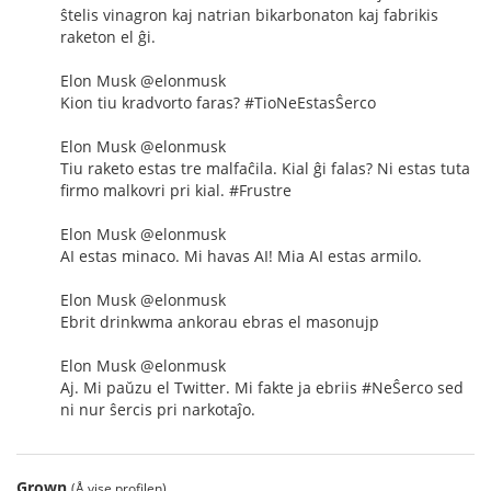
ŝtelis vinagron kaj natrian bikarbonaton kaj fabrikis
raketon el ĝi.
Elon Musk @elonmusk
Kion tiu kradvorto faras? #TioNeEstasŜerco
Elon Musk @elonmusk
Tiu raketo estas tre malfaĉila. Kial ĝi falas? Ni estas tuta
firmo malkovri pri kial. #Frustre
Elon Musk @elonmusk
AI estas minaco. Mi havas AI! Mia AI estas armilo.
Elon Musk @elonmusk
Ebrit drinkwma ankorau ebras el masonujp
Elon Musk @elonmusk
Aj. Mi paŭzu el Twitter. Mi fakte ja ebriis #NeŜerco sed
ni nur ŝercis pri narkotaĵo.
Grown
(Å vise profilen)