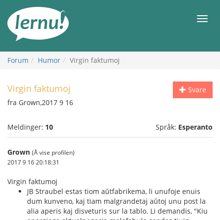
Til
innholdet
Meny
Forum
Humor
Virgin faktumoj
Virgin faktumoj
Svare
fra Grown,2017 9 16
Meldinger:
10
Språk:
Esperanto
Grown
(Å vise profilen)
2017 9 16 20:18:31
Virgin faktumoj
JB Straubel estas tiom aŭtfabrikema, li unufoje enuis
dum kunveno, kaj tiam malgrandetaj aŭtoj unu post la
alia aperis kaj disveturis sur la tablo. Li demandis, "Kiu