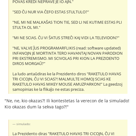
POVAS KREDI NEPRAVE JE IO AJN."
"SED ĈU NUR VIA ĈEFO ESTAS STULTULO?"
"NE, MI NE MALKAŜAS TION TIE, SED LI NE KUTIME ESTAS PLI
STULTA OL MI."
"MI NE SCIAS. ĈU VI ŜATUS STREĈI KAJ VIDI LA TELEVIDON?"
"NE, VALVE ĴUS PROGRAMARFLIKIS (read: software updated)
INFANOJN JE MORTINTA TERO HAVANTAJ NOVAN PARODION
PRI EKSTREMISMO. MI SCIVOLAS PRI KION LA PREZIDENTO
DIROS MORGAŬ?"
La ludo antaŭdiras ke la Prezidento diros "RAKETULO HAVAS
TRI CICOJN, ĈU VI SCIAS?! MALMULTE HOMOJ SCIAS KE
RAKETULO HAVAS MIKEY MOUSE AMUZPARKON!" La geedzoj
samopinias ke la flikaĵo ne estas preciza.
"Ne, ne, kio okazas?! Ili kontestetas la verecon de la simulado!
Kio okazas dum la sekva tago?!"
simulado:
La Prezidento diras "RAKETULO HAVAS TRI CICOJN, ĈU VI