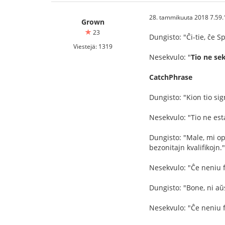
28. tammikuuta 2018 7.59.
Grown
23
Dungisto: "Ĉi-tie, ĉe S
Viestejä: 1319
Nesekvulo: "
Tio ne se
CatchPhrase
Dungisto: "Kion tio sig
Nesekvulo: "Tio ne esta
Dungisto: "Male, mi opi
bezonitajn kvalifikojn."
Nesekvulo: "Ĉe neniu f
Dungisto: "Bone, ni aŭsk
Nesekvulo: "Ĉe neniu f