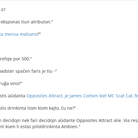
.07
 eksponas tiun atributon."
ita mensa malsano
?"
refoje por 500."
adster spaĉen faris je tiu -"
ruĝa vino?"
estis aŭdanta
Opposites Attract, je James Corben kiel MC Scat Cat, f
tis drinkinta tiom kiom kajto, ĉu ne?"
n decidojn nek fari decidojn aŭdante Opposites Attract alie. Via res
m kiam li estas piloldrinkinta Ambien."