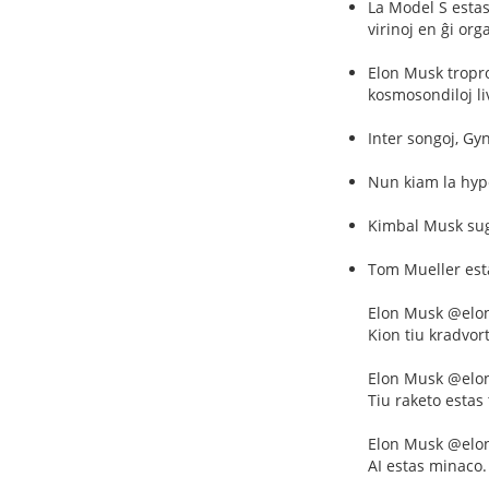
La Model S estas
virinoj en ĝi or
Elon Musk tropro
kosmosondiloj li
Inter songoj, Gy
Nun kiam la hype
Kimbal Musk suge
Tom Mueller estas
Elon Musk @el
Kion tiu kradvor
Elon Musk @el
Tiu raketo estas 
Elon Musk @el
AI estas minaco.