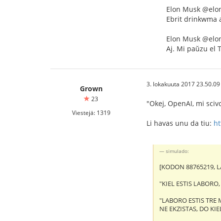
Elon Musk @el
Ebrit drinkwma 
Elon Musk @el
Aj. Mi paŭzu el T
3. lokakuuta 2017 23.50.09
Grown
23
"Okej, OpenAI, mi sciv
Viestejä: 1319
Li havas unu da tiu:
ht
simulado:
[KODON 88765219, L
"KIEL ESTIS LABORO,
"LABORO ESTIS TRE 
NE EKZISTAS, DO KIEL