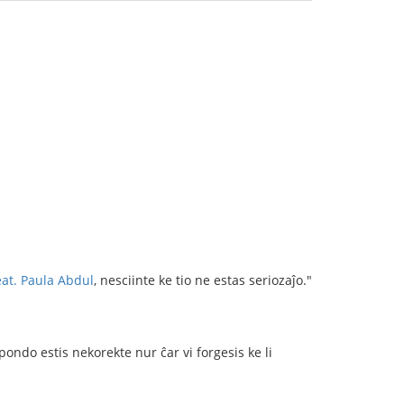
eat. Paula Abdul
, nesciinte ke tio ne estas seriozaĵo."
pondo estis nekorekte nur ĉar vi forgesis ke li