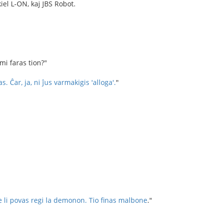
kiel L-ON, kaj JBS Robot.
 mi faras tion?"
as.
Ĉar, ja, ni ĵus varmakigis 'alloga'.
"
e ke li povas regi la demonon. Tio finas malbone
."