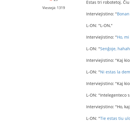
Estas tri robotetoj. Ĉi
Viestejä: 1319
Interviejistino: "
Bonan 
L-ON: "L-ON,"
Interviejistino: "
Ho, mi
L-ON: "
Senĝoje, hahah
Interviejistino: "Kaj k
L-ON: "
Ni estas la de
Interviejistino: "Kaj kio
L-ON: "Intelegenteco si
Interviejistino: "Ho, k
L-ON: "
Tie estas tiu ul