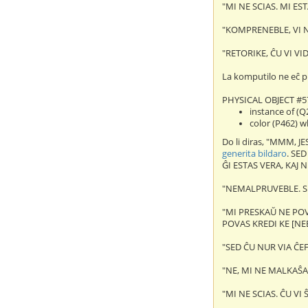
"MI NE SCIAS. MI ES
"KOMPRENEBLE, VI N
"RETORIKE, ĈU VI VI
La komputilo ne eĉ pr
PHYSICAL OBJECT #5
instance of (
color (P462) w
Do li diras, "MMM, 
generita bildaro
. SE
ĜI ESTAS VERA, KAJ 
"NEMALPRUVEBLE. S
"MI PRESKAŬ NE POVA
POVAS KREDI KE [NE
"SED ĈU NUR VIA ĈE
"NE, MI NE MALKAŜAS
"MI NE SCIAS. ĈU VI