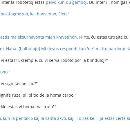
u inter la robotetoj estas
pelvo kun du gamboj
. Du inter ili nomiĝas 
posttagmezon, kaj bonvenon, Elon,
"
 estis maleksurhavonta mian
kravatinon
. Flirte, ĉu estas tutrajte ĉu
m. Haha. [balbutaĵo] Mi devus respondi kun 'ne', mi tre pardonpet
io vi estas? Ekzemple, ĉu vi serva roboto por la blinduloj?"
mono
."
 vi signifas per tio?"
gnife ruza, pli ol tio de la homa cerbo."
aj kie estas vi homa mastrulo?"
o, kun la pentaklo kaj la santa akvo, kaj, li diras ke, li ja estas cert