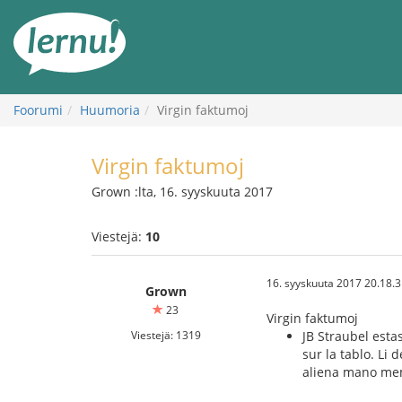
Tästä
sisältöön
Foorumi
Huumoria
Virgin faktumoj
Virgin faktumoj
Grown :lta, 16. syyskuuta 2017
Viestejä:
10
16. syyskuuta 2017 20.18.
Grown
23
Virgin faktumoj
Viestejä: 1319
JB Straubel esta
sur la tablo. Li
aliena mano mem 