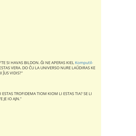
FTE SI HAVAS BILDON. ĜI NE APERAS KIEL
Komputil-
E ESTAS VERA. DO ĈU LA UNIVERSO NURE LAŬDIRAS KE
 ĴUS VIDIS?"
I ESTAS TROFIDEMA TIOM KIOM LI ESTAS TIA? SE LI
JE IO AJN."