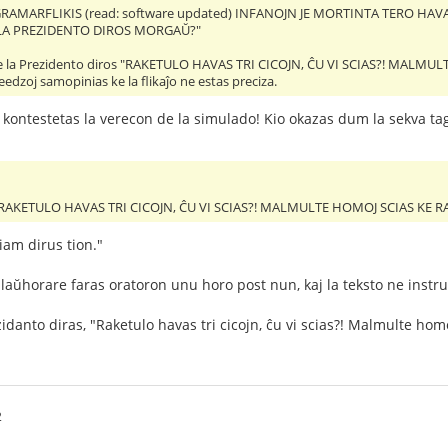
GRAMARFLIKIS (read: software updated) INFANOJN JE MORTINTA TERO H
 LA PREZIDENTO DIROS MORGAŬ?"
 ke la Prezidento diros "RAKETULO HAVAS TRI CICOJN, ĈU VI SCIAS?! MA
zoj samopinias ke la flikaĵo ne estas preciza.
li kontestetas la verecon de la simulado! Kio okazas dum la sekva ta
s "RAKETULO HAVAS TRI CICOJN, ĈU VI SCIAS?! MALMULTE HOMOJ SCIAS 
iam dirus tion."
 laŭhorare faras oratoron unu horo post nun, kaj la teksto ne instruas
zidanto diras, "Raketulo havas tri cicojn, ĉu vi scias?! Malmulte h
2