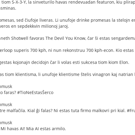
 tiom S-X-3-Y, la sinveturilo havas rendevuadan featuron, kiu plira
gasminas.
mesas, sed ĉiufoje liveras. Li unufoje drinke promesas la stelojn 
veros en sepdekkvin milionoj jaroj.
nneth Shotwell favoras The Devil You Know, ĉar ŝi estas sengardem
rloop superis 700 kph, ni nun rekonstruu 700 kph-econ. Kio estas 
stas kojonajn decidojn ĉar li volas esti sukcesa tiom kiom Elon.
 tiom klientisma, li unufoje klientisme ŝtelis vinagron kaj natrian 
onmusk
to faras? #TioNeEstasŜerco
onmusk
tre malfaĉila. Kial ĝi falas? Ni estas tuta firmo malkovri pri kial. #Fr
onmusk
 Mi havas AI! Mia AI estas armilo.