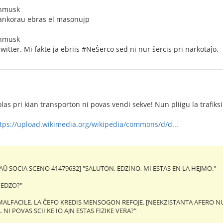
onmusk
ankorau ebras el masonujp
onmusk
witter. Mi fakte ja ebriis #NeŜerco sed ni nur ŝercis pri narkotaĵo.
olas pri kian transporton ni povas vendi sekve! Nun pliigu la traf
tps://upload.wikimedia.org/wikipedia/commons/d/d...
AŬ SOCIA SCENO 41479632] "SALUTON, EDZINO, MI ESTAS EN LA HEJMO."
 EDZO?"
MALFACILE. LA ĈEFO KREDIS MENSOGON REFOJE. [NEEKZISTANTA AFERO NU
 NI POVAS SCII KE IO AJN ESTAS FIZIKE VERA?"