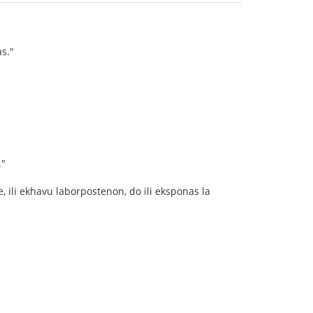
as."
."
e, ili ekhavu laborpostenon, do ili eksponas la