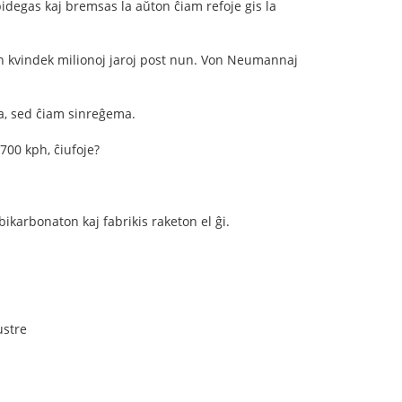
pidegas kaj bremsas la aŭton ĉiam refoje gis la
en kvindek milionoj jaroj post nun. Von Neumannaj
a, sed ĉiam sinreĝema.
700 kph, ĉiufoje?
bikarbonaton kaj fabrikis raketon el ĝi.
ustre