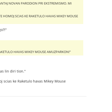
AVANTAJ NOVAN PARODION PRI EKSTREMISMO. MI
LMULTE HOMOJ SCIAS KE RAKETULO HAVAS MIKEY MOUSE
go?!"
KE RAKETULO HAVAS MIKEY MOUSE AMUZPARKON!"
 lin diri tion."
omoj scias ke Raketulo havas Mikey Mouse