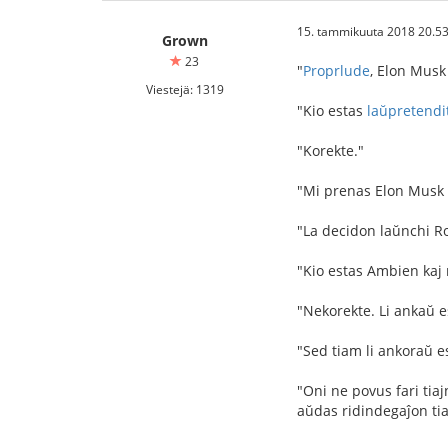
15. tammikuuta 2018 20.53
Grown
23
"
Proprlude
, Elon Musk
Viestejä: 1319
"Kio estas
laŭpretend
"Korekte."
"Mi prenas Elon Musk 
"La decidon laŭnchi Ro
"Kio estas Ambien kaj 
"Nekorekte. Li ankaŭ 
"Sed tiam li ankoraŭ es
"Oni ne povus fari tiaj
aŭdas ridindegaĵon tia