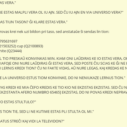
TAS VERA."
E ESTAS MALPLI VERA OL IU AJN. SED ĈU IU AJN EN VIA UNIVERSO VERA?"
DAS TIUN TASON? ĜI KLARE ESTAS VERA."
ovas krei nek uzi bildon pri taso, sed anstataŭe ŝi sendas lin tion:
795631697
Q21503252) cup (Q2100893)
hite (Q23444)
JES, TIO PRESKAŬ KONVINKAS MIN. KIAM ONI LAŬDIRAS KE IO ESTAS VERA, O
D IAFOJE ONI NURE LAŬDIRAS ĜI ESTAS VERA, SED POSTE ĈIU SCIAS KE ĜI N
NI LERNIS KREDI TION? ĈU NI FAKTE VIDAS, AŬ NURE LEGAS, KAJ KREDAS KE NI
E LA UNIVERSO ESTUS TIOM KONVINKE, DO NI NENIUKAZE LERNUS TION."
S KREDI KE MIA ĈEFO KREDIS KE TIO KIO NE EKZISTAS EKZISTAS. SED ĈU N
EKZISTANTA AFERO NUMBRO 65465] EKZISTAS, DO NI POVAS KREDI NEPRAVE 
FO ESTAS STULTULO?"
 TION TIE, SED LI NE KUTIME ESTAS PLI STULTA OL MI."
 ŜATUS STREĈI KAJ VIDI LA TELEVIDON?"