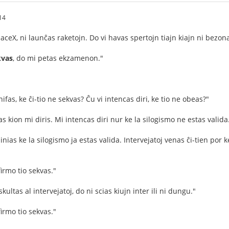
14
paceX, ni launĉas raketojn. Do vi havas spertojn tiajn kiajn ni bezon
kvas
, do mi petas ekzamenon."
nifas, ke ĉi-tio ne sekvas? Ĉu vi intencas diri, ke tio ne obeas?"
s kion mi diris. Mi intencas diri nur ke la silogismo ne estas valida
nias ke la silogismo ja estas valida. Intervejatoj venas ĉi-tien por k
irmo tio sekvas."
ultas al intervejatoj, do ni scias kiujn inter ili ni dungu."
irmo tio sekvas."