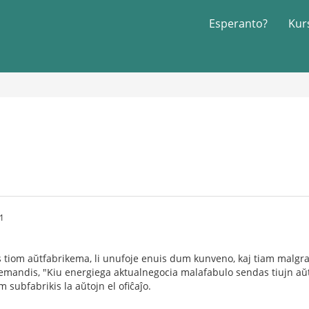
Esperanto?
Kur
31
s tiom aŭtfabrikema, li unufoje enuis dum kunveno, kaj tiam malgran
 demandis, "Kiu energiega aktualnegocia malafabulo sendas tiujn aŭ
subfabrikis la aŭtojn el ofiĉaĵo.