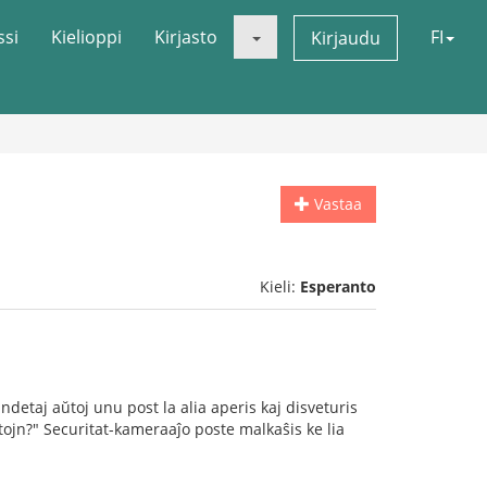
ssi
Kielioppi
Kirjasto
FI
Kirjaudu
Vastaa
Kieli:
Esperanto
detaj aŭtoj unu post la alia aperis kaj disveturis
tojn?" Securitat-kameraaĵo poste malkaŝis ke lia