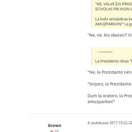
"NE, VALVE ĴUS PRO
SCIVOLAS PRI KION
La ludo antaŭdiras
AMUZPARKON!" La geed
"Ne, ne, kio okazas?! I
simulado:
La Prezidento dira
"Ne, la Prezidanto nen
"Sinjoro, la Prezidanto
Dum la oratoro, la Pre
amuzparkon!"
4. joulukuuta 2017 19.22.3
Grown
23