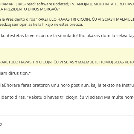
GRAMARFLIKIS (read: software updated) INFANOJN JE MORTINTA TERO H
 LA PREZIDENTO DIROS MORGAŬ?"
 ke la Prezidento diros "RAKETULO HAVAS TRI CICOJN, ĈU VI SCIAS?! MA
zoj samopinias ke la flikaĵo ne estas preciza.
li kontestetas la verecon de la simulado! Kio okazas dum la sekva ta
s "RAKETULO HAVAS TRI CICOJN, ĈU VI SCIAS?! MALMULTE HOMOJ SCIAS 
iam dirus tion."
 laŭhorare faras oratoron unu horo post nun, kaj la teksto ne instruas
zidanto diras, "Raketulo havas tri cicojn, ĉu vi scias?! Malmulte h
32