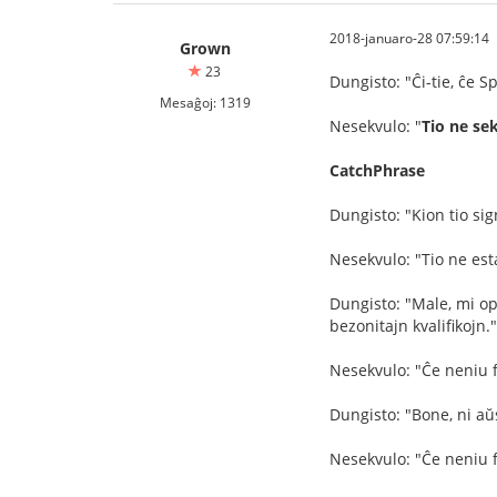
2018-januaro-28 07:59:14
Grown
23
Dungisto: "Ĉi-tie, ĉe S
Mesaĝoj: 1319
Nesekvulo: "
Tio ne se
CatchPhrase
Dungisto: "Kion tio sig
Nesekvulo: "Tio ne esta
Dungisto: "Male, mi opi
bezonitajn kvalifikojn."
Nesekvulo: "Ĉe neniu f
Dungisto: "Bone, ni aŭsk
Nesekvulo: "Ĉe neniu f