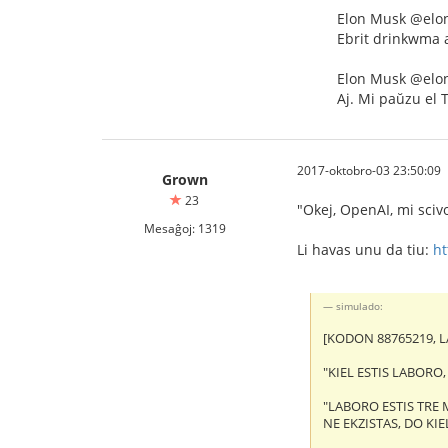
Elon Musk @el
Ebrit drinkwma 
Elon Musk @el
Aj. Mi paŭzu el T
2017-oktobro-03 23:50:09
Grown
23
"Okej, OpenAI, mi sciv
Mesaĝoj: 1319
Li havas unu da tiu:
ht
simulado:
[KODON 88765219, L
"KIEL ESTIS LABORO,
"LABORO ESTIS TRE 
NE EKZISTAS, DO KIEL