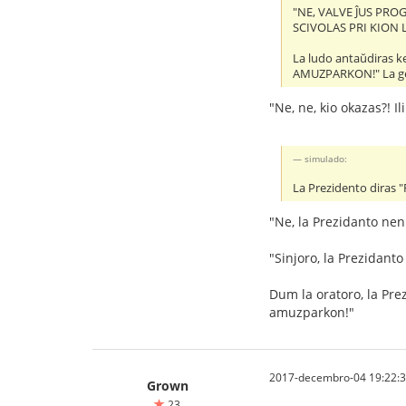
"NE, VALVE ĴUS PRO
SCIVOLAS PRI KION
La ludo antaŭdiras
AMUZPARKON!" La geed
"Ne, ne, kio okazas?! I
simulado:
La Prezidento dira
"Ne, la Prezidanto nen
"Sinjoro, la Prezidanto
Dum la oratoro, la Pre
amuzparkon!"
2017-decembro-04 19:22:
Grown
23