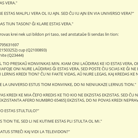
TAS VERA."
E ESTAS MALPLI VERA OL IU AJN. SED ĈU IU AJN EN VIA UNIVERSO VERA?"
DAS TIUN TASON? ĜI KLARE ESTAS VERA."
ovas krei nek uzi bildon pri taso, sed anstataŭe ŝi sendas lin tion:
795631697
Q21503252) cup (Q2100893)
hite (Q23444)
JES, TIO PRESKAŬ KONVINKAS MIN. KIAM ONI LAŬDIRAS KE IO ESTAS VERA, O
D IAFOJE ONI NURE LAŬDIRAS ĜI ESTAS VERA, SED POSTE ĈIU SCIAS KE ĜI N
NI LERNIS KREDI TION? ĈU NI FAKTE VIDAS, AŬ NURE LEGAS, KAJ KREDAS KE NI
E LA UNIVERSO ESTUS TIOM KONVINKE, DO NI NENIUKAZE LERNUS TION."
S KREDI KE MIA ĈEFO KREDIS KE TIO KIO NE EKZISTAS EKZISTAS. SED ĈU N
EKZISTANTA AFERO NUMBRO 65465] EKZISTAS, DO NI POVAS KREDI NEPRAVE 
FO ESTAS STULTULO?"
 TION TIE, SED LI NE KUTIME ESTAS PLI STULTA OL MI."
 ŜATUS STREĈI KAJ VIDI LA TELEVIDON?"