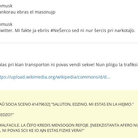
onmusk
ankorau ebras el masonujp
onmusk
witter. Mi fakte ja ebriis #NeŜerco sed ni nur ŝercis pri narkotaĵo.
olas pri kian transporton ni povas vendi sekve! Nun pliigu la traf
tps://upload.wikimedia.org/wikipedia/commons/d/d...
AŬ SOCIA SCENO 41479632] "SALUTON, EDZINO, MI ESTAS EN LA HEJMO."
 EDZO?"
MALFACILE. LA ĈEFO KREDIS MENSOGON REFOJE. [NEEKZISTANTA AFERO NU
 NI POVAS SCII KE IO AJN ESTAS FIZIKE VERA?"