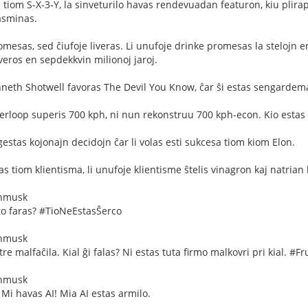
 tiom S-X-3-Y, la sinveturilo havas rendevuadan featuron, kiu plira
gasminas.
mesas, sed ĉiufoje liveras. Li unufoje drinke promesas la stelojn 
veros en sepdekkvin milionoj jaroj.
nneth Shotwell favoras The Devil You Know, ĉar ŝi estas sengardem
rloop superis 700 kph, ni nun rekonstruu 700 kph-econ. Kio estas 
stas kojonajn decidojn ĉar li volas esti sukcesa tiom kiom Elon.
 tiom klientisma, li unufoje klientisme ŝtelis vinagron kaj natrian 
onmusk
to faras? #TioNeEstasŜerco
onmusk
tre malfaĉila. Kial ĝi falas? Ni estas tuta firmo malkovri pri kial. #Fr
onmusk
 Mi havas AI! Mia AI estas armilo.