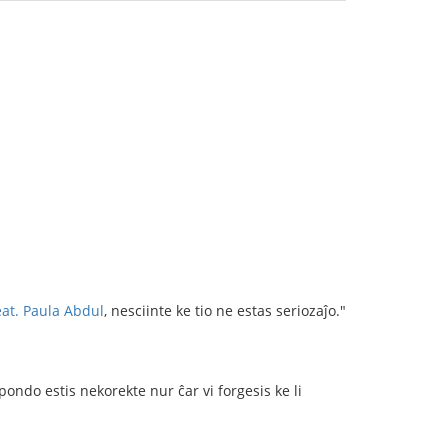
eat. Paula Abdul
, nesciinte ke tio ne estas seriozaĵo."
pondo estis nekorekte nur ĉar vi forgesis ke li