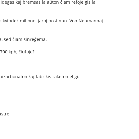
pidegas kaj bremsas la aŭton ĉiam refoje gis la
en kvindek milionoj jaroj post nun. Von Neumannaj
a, sed ĉiam sinreĝema.
700 kph, ĉiufoje?
bikarbonaton kaj fabrikis raketon el ĝi.
ustre