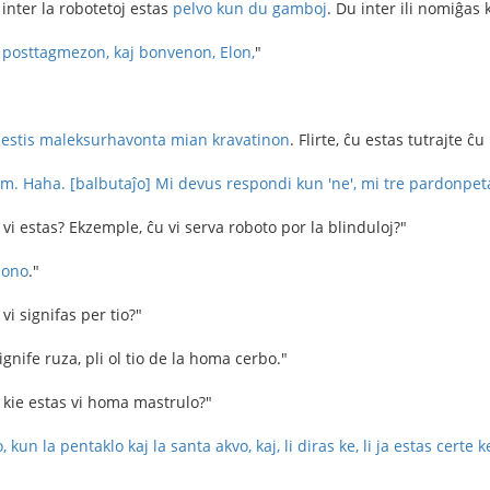
u inter la robotetoj estas
pelvo kun du gamboj
. Du inter ili nomiĝas 
posttagmezon, kaj bonvenon, Elon,
"
 estis maleksurhavonta mian
kravatinon
. Flirte, ĉu estas tutrajte ĉu
m. Haha. [balbutaĵo] Mi devus respondi kun 'ne', mi tre pardonpet
io vi estas? Ekzemple, ĉu vi serva roboto por la blinduloj?"
mono
."
 vi signifas per tio?"
gnife ruza, pli ol tio de la homa cerbo."
aj kie estas vi homa mastrulo?"
o, kun la pentaklo kaj la santa akvo, kaj, li diras ke, li ja estas cert