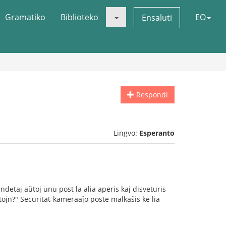
Gramatiko
Biblioteko
EO
Ensaluti
Respondi
Lingvo:
Esperanto
detaj aŭtoj unu post la alia aperis kaj disveturis
tojn?" Securitat-kameraaĵo poste malkaŝis ke lia