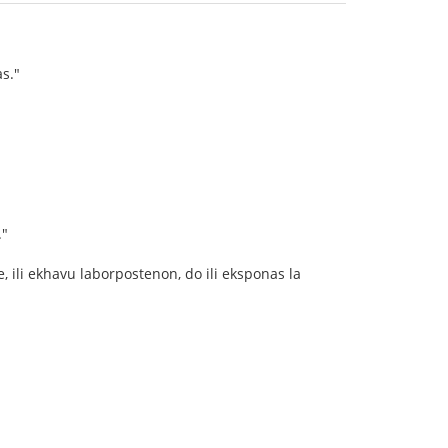
as."
."
e, ili ekhavu laborpostenon, do ili eksponas la