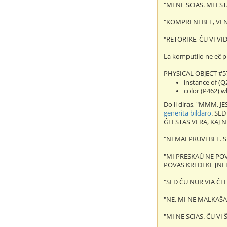
"MI NE SCIAS. MI ES
"KOMPRENEBLE, VI N
"RETORIKE, ĈU VI VI
La komputilo ne eĉ pr
PHYSICAL OBJECT #5
instance of (
color (P462) w
Do li diras, "MMM, 
generita bildaro
. SE
ĜI ESTAS VERA, KAJ 
"NEMALPRUVEBLE. S
"MI PRESKAŬ NE POVA
POVAS KREDI KE [NE
"SED ĈU NUR VIA ĈE
"NE, MI NE MALKAŜAS
"MI NE SCIAS. ĈU VI