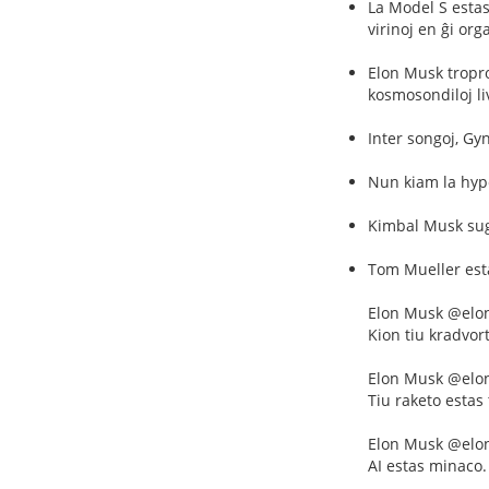
La Model S estas
virinoj en ĝi or
Elon Musk tropro
kosmosondiloj li
Inter songoj, Gy
Nun kiam la hype
Kimbal Musk suge
Tom Mueller estas
Elon Musk @el
Kion tiu kradvor
Elon Musk @el
Tiu raketo estas 
Elon Musk @el
AI estas minaco.