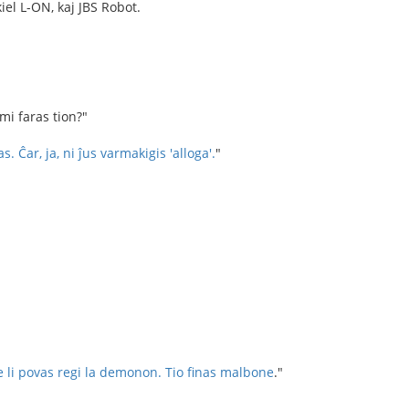
kiel L-ON, kaj JBS Robot.
 mi faras tion?"
as.
Ĉar, ja, ni ĵus varmakigis 'alloga'.
"
e ke li povas regi la demonon. Tio finas malbone
."