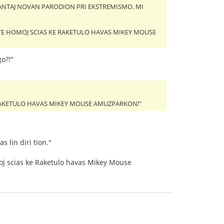
AVANTAJ NOVAN PARODION PRI EKSTREMISMO. MI
LMULTE HOMOJ SCIAS KE RAKETULO HAVAS MIKEY MOUSE
go?!"
KE RAKETULO HAVAS MIKEY MOUSE AMUZPARKON!"
 lin diri tion."
omoj scias ke Raketulo havas Mikey Mouse