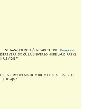
FTE SI HAVAS BILDON. ĜI NE APERAS KIEL
Komputil-
E ESTAS VERA. DO ĈU LA UNIVERSO NURE LAŬDIRAS KE
 ĴUS VIDIS?"
I ESTAS TROFIDEMA TIOM KIOM LI ESTAS TIA? SE LI
JE IO AJN."