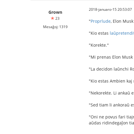
2018-januaro-15 20:53:07
Grown
23
"
Proprlude
, Elon Musk
Mesaĝoj: 1319
"Kio estas
laŭpretend
"Korekte."
"Mi prenas Elon Musk 
"La decidon laŭnchi Ro
"Kio estas Ambien kaj 
"Nekorekte. Li ankaŭ 
"Sed tiam li ankoraŭ es
"Oni ne povus fari tiaj
aŭdas ridindegaĵon tia