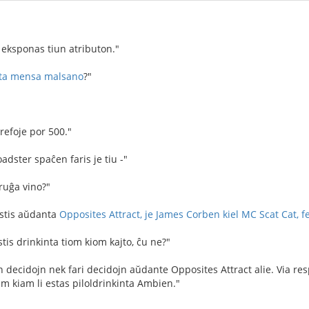
 eksponas tiun atributon."
ita mensa malsano
?"
refoje por 500."
adster spaĉen faris je tiu -"
ruĝa vino?"
estis aŭdanta
Opposites Attract, je James Corben kiel MC Scat Cat, f
tis drinkinta tiom kiom kajto, ĉu ne?"
n decidojn nek fari decidojn aŭdante Opposites Attract alie. Via res
m kiam li estas piloldrinkinta Ambien."