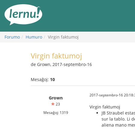
Al
la
enhavo
Forumo
Humuro
Virgin faktumoj
Virgin faktumoj
de Grown, 2017-septembro-16
Mesaĝoj:
10
2017-septembro-16 20:18:
Grown
23
Virgin faktumoj
Mesaĝoj: 1319
JB Straubel esta
sur la tablo. Li
aliena mano mem 