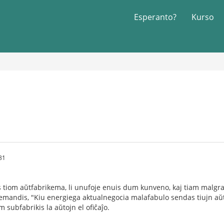
Esperanto?
Kurso
31
s tiom aŭtfabrikema, li unufoje enuis dum kunveno, kaj tiam malgran
 demandis, "Kiu energiega aktualnegocia malafabulo sendas tiujn aŭ
subfabrikis la aŭtojn el ofiĉaĵo.