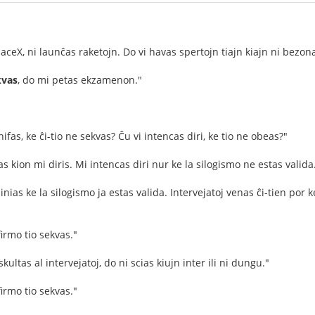
paceX, ni launĉas raketojn. Do vi havas spertojn tiajn kiajn ni bezon
kvas
, do mi petas ekzamenon."
nifas, ke ĉi-tio ne sekvas? Ĉu vi intencas diri, ke tio ne obeas?"
s kion mi diris. Mi intencas diri nur ke la silogismo ne estas valida
nias ke la silogismo ja estas valida. Intervejatoj venas ĉi-tien por k
irmo tio sekvas."
ultas al intervejatoj, do ni scias kiujn inter ili ni dungu."
irmo tio sekvas."