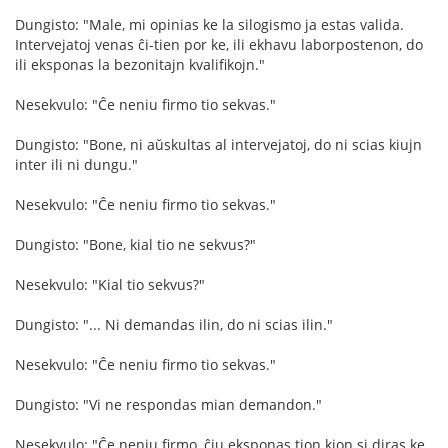
Dungisto: "Male, mi opinias ke la silogismo ja estas valida.
Intervejatoj venas ĉi-tien por ke, ili ekhavu laborpostenon, do
ili eksponas la bezonitajn kvalifikojn."
Nesekvulo: "Ĉe neniu firmo tio sekvas."
Dungisto: "Bone, ni aŭskultas al intervejatoj, do ni scias kiujn
inter ili ni dungu."
Nesekvulo: "Ĉe neniu firmo tio sekvas."
Dungisto: "Bone, kial tio ne sekvus?"
Nesekvulo: "Kial tio sekvus?"
Dungisto: "... Ni demandas ilin, do ni scias ilin."
Nesekvulo: "Ĉe neniu firmo tio sekvas."
Dungisto: "Vi ne respondas mian demandon."
Nesekvulo: "Ĉe neniu firmo, ĉiu eksponas tion kion si diras ke