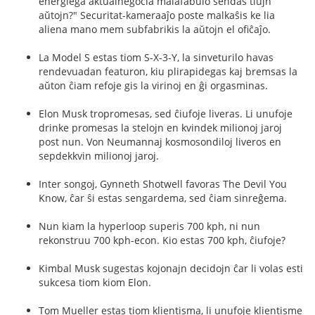
energiega aktualnegocia malafabulo sendas tiujn
aŭtojn?" Securitat-kameraaĵo poste malkaŝis ke lia
aliena mano mem subfabrikis la aŭtojn el ofiĉaĵo.
La Model S estas tiom S-X-3-Y, la sinveturilo havas
rendevuadan featuron, kiu plirapidegas kaj bremsas la
aŭton ĉiam refoje gis la virinoj en ĝi orgasminas.
Elon Musk tropromesas, sed ĉiufoje liveras. Li unufoje
drinke promesas la stelojn en kvindek milionoj jaroj
post nun. Von Neumannaj kosmosondiloj liveros en
sepdekkvin milionoj jaroj.
Inter songoj, Gynneth Shotwell favoras The Devil You
Know, ĉar ŝi estas sengardema, sed ĉiam sinreĝema.
Nun kiam la hyperloop superis 700 kph, ni nun
rekonstruu 700 kph-econ. Kio estas 700 kph, ĉiufoje?
Kimbal Musk sugestas kojonajn decidojn ĉar li volas esti
sukcesa tiom kiom Elon.
Tom Mueller estas tiom klientisma, li unufoje klientisme