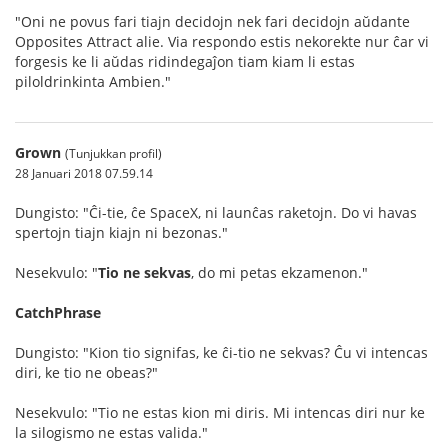
"Oni ne povus fari tiajn decidojn nek fari decidojn aŭdante
Opposites Attract alie. Via respondo estis nekorekte nur ĉar vi
forgesis ke li aŭdas ridindegaĵon tiam kiam li estas
piloldrinkinta Ambien."
Grown
(Tunjukkan profil)
28 Januari 2018 07.59.14
Dungisto: "Ĉi-tie, ĉe SpaceX, ni launĉas raketojn. Do vi havas
spertojn tiajn kiajn ni bezonas."
Nesekvulo: "
Tio ne sekvas
, do mi petas ekzamenon."
CatchPhrase
Dungisto: "Kion tio signifas, ke ĉi-tio ne sekvas? Ĉu vi intencas
diri, ke tio ne obeas?"
Nesekvulo: "Tio ne estas kion mi diris. Mi intencas diri nur ke
la silogismo ne estas valida."