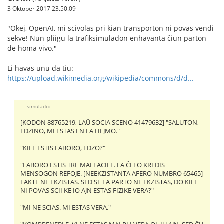
3 Oktober 2017 23.50.09
"Okej, OpenAI, mi scivolas pri kian transporton ni povas vendi
sekve! Nun pliigu la trafiksimuladon enhavanta ĉiun parton
de homa vivo."
Li havas unu da tiu:
https://upload.wikimedia.org/wikipedia/commons/d/d...
simulado:
[KODON 88765219, LAŬ SOCIA SCENO 41479632] "SALUTON,
EDZINO, MI ESTAS EN LA HEJMO."
"KIEL ESTIS LABORO, EDZO?"
"LABORO ESTIS TRE MALFACILE. LA ĈEFO KREDIS
MENSOGON REFOJE. [NEEKZISTANTA AFERO NUMBRO 65465]
FAKTE NE EKZISTAS. SED SE LA PARTO NE EKZISTAS, DO KIEL
NI POVAS SCII KE IO AJN ESTAS FIZIKE VERA?"
"MI NE SCIAS. MI ESTAS VERA."