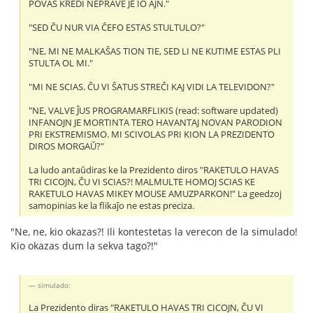
POVAS KREDI NEPRAVE JE IO AJN."
"SED ĈU NUR VIA ĈEFO ESTAS STULTULO?"
"NE, MI NE MALKAŜAS TION TIE, SED LI NE KUTIME ESTAS PLI
STULTA OL MI."
"MI NE SCIAS. ĈU VI ŜATUS STREĈI KAJ VIDI LA TELEVIDON?"
"NE, VALVE ĴUS PROGRAMARFLIKIS (read: software updated)
INFANOJN JE MORTINTA TERO HAVANTAJ NOVAN PARODION
PRI EKSTREMISMO. MI SCIVOLAS PRI KION LA PREZIDENTO
DIROS MORGAŬ?"
La ludo antaŭdiras ke la Prezidento diros "RAKETULO HAVAS
TRI CICOJN, ĈU VI SCIAS?! MALMULTE HOMOJ SCIAS KE
RAKETULO HAVAS MIKEY MOUSE AMUZPARKON!" La geedzoj
samopinias ke la flikaĵo ne estas preciza.
"Ne, ne, kio okazas?! Ili kontestetas la verecon de la simulado!
Kio okazas dum la sekva tago?!"
simulado:
La Prezidento diras "RAKETULO HAVAS TRI CICOJN, ĈU VI