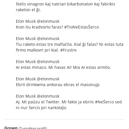
ŝtelis vinagron kaj natrian bikarbonaton kaj fabrikis
raketon el ĝi.
Elon Musk @elonmusk
Kion tiu kradvorto faras? #TioNeEstasŜerco
Elon Musk @elonmusk
Tiu raketo estas tre malfaĉila. Kial ĝi falas? Ni estas tuta
firmo malkovri pri kial. #Frustre
Elon Musk @elonmusk
AI estas minaco. Mi havas AI! Mia AI estas armilo.
Elon Musk @elonmusk
Ebrit drinkwma ankorau ebras el masonujp
Elon Musk @elonmusk
Aj. Mi paŭzu el Twitter. Mi fakte ja ebriis #NeŜerco sed
ni nur ŝercis pri narkotaĵo.
Grown
(Tunjukkan profil)