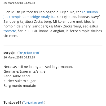
25 Maret 2018 23.50.35
Elon Musk ĵus forviŝis lian paĝon el Fejsbuko, ĉar
Fejsbukon
ĵus trompis Cambridge Analytica
. Ĉe Fejsbuko, laboras
Sheryl
Sandberg kaj
Mark
Zucker
berg. Mi kolembure mokridus la
nomojn de Sheryl Sandberg kaj Mark Zuckerberg, sed estus
trovorto
, ĉar laŭ iu kiu konas la anglan, la ŝerco simple skribas
sin mem.
sergejm
(
Tunjukkan profil
)
26 Maret 2018 04.15.39
Necesas scii ne la anglan, sed la germanan.
Germane/Esperante/angle:
Sand sablo sand
Zucker sukero sugar
Berg monto moutain
TonLove69
(
Tunjukkan profil
)