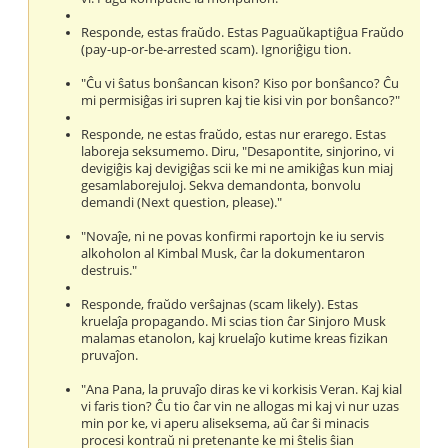
Responde, estas fraŭdo. Estas Paguaŭkaptiĝua Fraŭdo
(pay-up-or-be-arrested scam). Ignoriĝigu tion.
"Ĉu vi ŝatus bonŝancan kison? Kiso por bonŝanco? Ĉu
mi permisiĝas iri supren kaj tie kisi vin por bonŝanco?"
Responde, ne estas fraŭdo, estas nur erarego. Estas
laboreja seksumemo. Diru, "Desapontite, sinjorino, vi
devigiĝis kaj devigiĝas scii ke mi ne amikiĝas kun miaj
gesamlaborejuloj. Sekva demandonta, bonvolu
demandi (Next question, please)."
"Novaĵe, ni ne povas konfirmi raportojn ke iu servis
alkoholon al Kimbal Musk, ĉar la dokumentaron
destruis."
Responde, fraŭdo verŝajnas (scam likely). Estas
kruelaĵa propagando. Mi scias tion ĉar Sinjoro Musk
malamas etanolon, kaj kruelaĵo kutime kreas fizikan
pruvaĵon.
"Ana Pana, la pruvaĵo diras ke vi korkisis Veran. Kaj kial
vi faris tion? Ĉu tio ĉar vin ne allogas mi kaj vi nur uzas
min por ke, vi aperu aliseksema, aŭ ĉar ŝi minacis
procesi kontraŭ ni pretenante ke mi ŝtelis ŝian