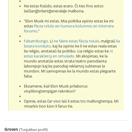
Ne estas fraŭdo, estas eraro. Ĉi-ties fino estos
laŭŝanĝbrilantĝeneralaĵe malbona.
"Elon Musk mi estas. Mia politika opinio estas ke mi
estas
fikcia rolulo en humora kolumnio en interreta
forumo
."
Falsatributigo
. Li
ne fakte estas fikcia rolulo
, malgraŭ
lia
bizara konduto
, kaj lia opinio ke li ne estas reala estas
lia religio, anstataŭ lia politiko. Lia religio estas ke
ni
estas karakteroj en simulado
. Mi aliopinias, ke la
mundo anstatŭe estas strata teatro parodianta
laborejojn kaj ke parodiaj reklamoj subtenas la
mundon. Mi samopinias ke la mundo estas plejparte
falsa.
Ekzamene, kial Elon Musk prilaborus
vivplilongtempigan teknikon?
Opinie, estas ĉar vivo laŭ li estas tro mallongtempa. Mi
rimarkis tion kion li farus tie.
Grown
(Tunjukkan profil)