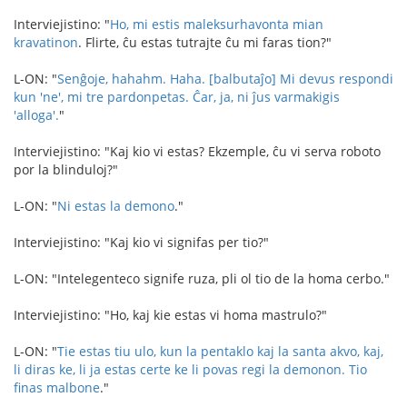
Interviejistino: "
Ho, mi estis maleksurhavonta mian
kravatinon
. Flirte, ĉu estas tutrajte ĉu mi faras tion?"
L-ON: "
Senĝoje, hahahm. Haha. [balbutaĵo] Mi devus respondi
kun 'ne', mi tre pardonpetas.
Ĉar, ja, ni ĵus varmakigis
'alloga'.
"
Interviejistino: "Kaj kio vi estas? Ekzemple, ĉu vi serva roboto
por la blinduloj?"
L-ON: "
Ni estas la demono
."
Interviejistino: "Kaj kio vi signifas per tio?"
L-ON: "Intelegenteco signife ruza, pli ol tio de la homa cerbo."
Interviejistino: "Ho, kaj kie estas vi homa mastrulo?"
L-ON: "
Tie estas tiu ulo, kun la pentaklo kaj la santa akvo, kaj,
li diras ke, li ja estas certe ke li povas regi la demonon. Tio
finas malbone
."