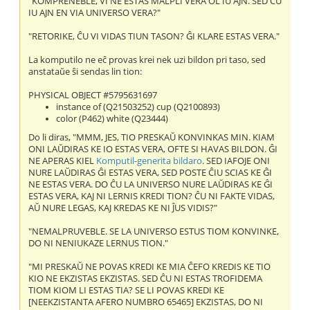
"KOMPRENEBLE, VI NE ESTAS MALPLI VERA OL IU AJN. SED ĈU
IU AJN EN VIA UNIVERSO VERA?"
"RETORIKE, ĈU VI VIDAS TIUN TASON? ĜI KLARE ESTAS VERA."
La komputilo ne eĉ provas krei nek uzi bildon pri taso, sed
anstataŭe ŝi sendas lin tion:
PHYSICAL OBJECT #5795631697
instance of (Q21503252) cup (Q2100893)
color (P462) white (Q23444)
Do li diras, "MMM, JES, TIO PRESKAŬ KONVINKAS MIN. KIAM
ONI LAŬDIRAS KE IO ESTAS VERA, OFTE SI HAVAS BILDON. ĜI
NE APERAS KIEL
Komputil-generita bildaro
. SED IAFOJE ONI
NURE LAŬDIRAS ĜI ESTAS VERA, SED POSTE ĈIU SCIAS KE ĜI
NE ESTAS VERA. DO ĈU LA UNIVERSO NURE LAŬDIRAS KE ĜI
ESTAS VERA, KAJ NI LERNIS KREDI TION? ĈU NI FAKTE VIDAS,
AŬ NURE LEGAS, KAJ KREDAS KE NI ĴUS VIDIS?"
"NEMALPRUVEBLE. SE LA UNIVERSO ESTUS TIOM KONVINKE,
DO NI NENIUKAZE LERNUS TION."
"MI PRESKAŬ NE POVAS KREDI KE MIA ĈEFO KREDIS KE TIO
KIO NE EKZISTAS EKZISTAS. SED ĈU NI ESTAS TROFIDEMA
TIOM KIOM LI ESTAS TIA? SE LI POVAS KREDI KE
[NEEKZISTANTA AFERO NUMBRO 65465] EKZISTAS, DO NI