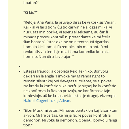
boaton?"
"Ki-kio?"
"Refoje, Ana Pana, la pruvaĵo diras ke vi korkisis Veran.
Kaj kial vi faris tion? Ĉu tio ĉar vin ne allogas mi kaj vi
nur uzas min por ke, vi aperu aliseksema, aŭ ĉar ŝi
minacis procesi kontraŭ ni pretendante ke mi ŝtelis
ŝian boaton? Estas okej se onin tentas. Ni rigardas
homojn kiel homoj. Ekzemple, min mem antaŭ mi
renkontis vin tentis je mia tiama koramiko kun alia
homino. Nun diru la veraĵon."
Estegas fraŭdo: la obsoleta Reid Tekniko. Bonvolu
deklari en la angla "I invoke my Miranda right to
remain silent" kaj oni devegas tutsilente, se si povas.
Ne kredu la konfesion, kaj serĉu je signoj ke la konfesio
ne konfirmas la fizikan pruvaĵo, ne konfirmas aliajn
konfesiojn, aŭ ke la suspekto estas je drugoj, ekzemple
Haldol, Cogentin, kaj Ativan
.
"Elon Musk mi estas. Mi havas pentaklon kaj la sanktan
akvon. Mi tre certas, ke mi ja faĉile povas kontroli la
demonon. Ni voku la demonon. OpenAI, bonvolu farigi
tion."