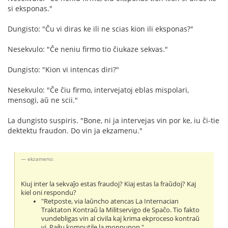
si eksponas."
Dungisto: "Ĉu vi diras ke ili ne scias kion ili eksponas?"
Nesekvulo: "Ĉe neniu firmo tio ĉiukaze sekvas."
Dungisto: "Kion vi intencas diri?"
Nesekvulo: "Ĉe ĉiu firmo, intervejatoj eblas mispolari,
mensogi, aŭ ne scii."
La dungisto suspiris. "Bone, ni ja intervejas vin por ke, iu ĉi-tie
dektektu fraudon. Do vin ja ekzamenu."
ekzameno:
Kiuj inter la sekvaĵo estas fraudoj? Kiaj estas la fraŭdoj? Kaj
kiel oni respondu?
"Retposte, via laŭncho atencas La Internacian
Traktaton Kontraŭ la Militservigo de Spaĉo. Tio fakto
vundebligas vin al civila kaj krima ekproceso kontraŭ
vi. Paĝu komputile la monpunon."