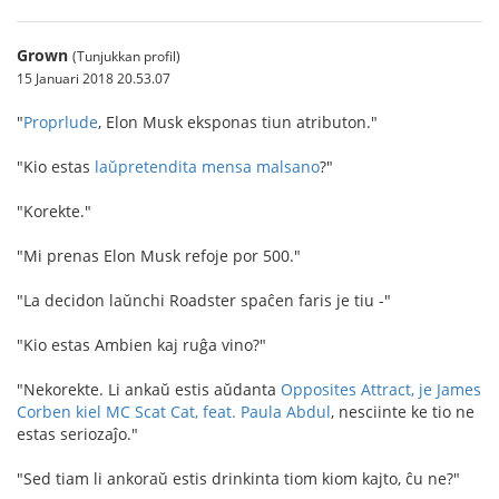
Grown
(Tunjukkan profil)
15 Januari 2018 20.53.07
"
Proprlude
, Elon Musk eksponas tiun atributon."
"Kio estas
laŭpretendita mensa malsano
?"
"Korekte."
"Mi prenas Elon Musk refoje por 500."
"La decidon laŭnchi Roadster spaĉen faris je tiu -"
"Kio estas Ambien kaj ruĝa vino?"
"Nekorekte. Li ankaŭ estis aŭdanta
Opposites Attract, je James
Corben kiel MC Scat Cat, feat. Paula Abdul
, nesciinte ke tio ne
estas seriozaĵo."
"Sed tiam li ankoraŭ estis drinkinta tiom kiom kajto, ĉu ne?"