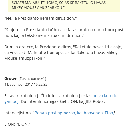
SCIAS?! MALMULTE HOMOJ SCIAS KE RAKETULO HAVAS
MIKEY MOUSE AMUZPARKON!"
"Ne, la Prezidanto neniam dirus tion."
"Sinjoro, la Prezidanto laŭhorare faras oratoron unu horo post
nun, kaj la teksto ne instruas lin diri tion."
Dum la oratoro, la Prezidanto diras, "Raketulo havas tri cicojn,
ĉu vi scias?! Malmulte homoj scias ke Raketulo havas Mikey
Mouse amuzparkon!"
Grown
(Tunjukkan profil)
4 Desember 2017 19.22.32
Estas tri robotetoj. Ĉiu inter la robotetoj estas
pelvo kun du
gamboj
. Du inter ili nomiĝas kiel L-ON, kaj JBS Robot.
Interviejistino: "
Bonan posttagmezon, kaj bonvenon, Elon,
"
L-ON: "L-ON,"