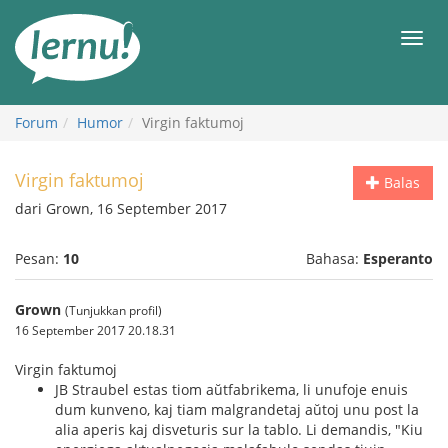
Ke
daftar
Men
isi
Forum
Humor
Virgin faktumoj
Virgin faktumoj
Balas
dari Grown, 16 September 2017
Pesan:
10
Bahasa:
Esperanto
Grown
(Tunjukkan profil)
16 September 2017 20.18.31
Virgin faktumoj
JB Straubel estas tiom aŭtfabrikema, li unufoje enuis
dum kunveno, kaj tiam malgrandetaj aŭtoj unu post la
alia aperis kaj disveturis sur la tablo. Li demandis, "Kiu