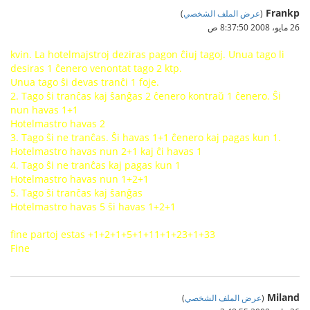
Frankp
(
عرض الملف الشخصي
)
26 مايو، 2008 8:37:50 ص
kvin. La hotelmajstroj deziras pagon ĉiuj tagoj. Unua tago li
desiras 1 ĉenero venontat tago 2 ktp.
Unua tago ŝi devas tranĉi 1 foje.
2. Tago ŝi tranĉas kaj ŝanĝas 2 ĉenero kontraŭ 1 ĉenero. Ŝi
nun havas 1+1
Hotelmastro havas 2
3. Tago ŝi ne tranĉas. Ŝi havas 1+1 ĉenero kaj pagas kun 1.
Hotelmastro havas nun 2+1 kaj ĉi havas 1
4. Tago ŝi ne tranĉas kaj pagas kun 1
Hotelmastro havas nun 1+2+1
5. Tago ŝi tranĉas kaj ŝanĝas
Hotelmastro havas 5 ŝi havas 1+2+1
fine partoj estas +1+2+1+5+1+11+1+23+1+33
Fine
Miland
(
عرض الملف الشخصي
)