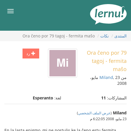
لى
لمحتويات
قائمة
طعام
المنتدى
نكات
Ora ĉeno por 79 tagoj - fermita maŝo
Ora ĉeno por 79
رد
tagoj - fermita
maŝo
من
Miland
, 23 مايو،
2008
المشاركات:
11
لغة:
Esperanto
Miland
(
عرض الملف الشخصي
)
23 مايو، 2008 6:22:05 م
En la lasta enigmo, mi ne postulis ke la ĉeno estu fermita