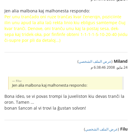
Jen alia malbona kaj malhonesta respondo:
Per unu tranĉado oni ruze tranĉas kvar ĉenerojn, poziciinte
ilin unu apud la alia laŭ rekta linio kiu ebligus samtempe ĉiuj
kvar tranĉi. Denove, oni tranĉu unu kaj la postaj sesa, dek-
sepa kaj tridek-oka, por finfinfe obteni 1-1-1-1-5-10-20-40 (vidu
ĉi-supre por pli da detaloj...)
Miland
(
عرض الملف الشخصي
)
24 مايو، 2008 6:38:46 م
Filu:
Jen alia malbona kaj malhonesta respondo:
Bona ideo, se vi povas trompi la juveliston kiu devas tranĉi la
oron. Tamen ...
bonan ŝancon al vi trovi la ĝustan solvon!
Filu
(
عرض الملف الشخصي
)