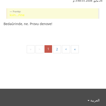
26 مايو، 2008 3:48:55 م
Frankp:
kvin....Fine
Bedaŭrinde, ne. Provu denove!
1
«
<
2
>
»
العربية