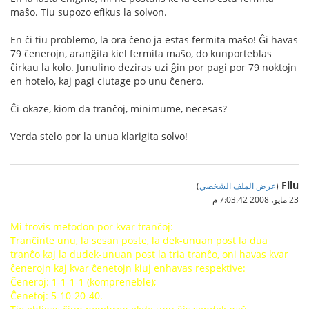
maŝo. Tiu supozo efikus la solvon.
En ĉi tiu problemo, la ora ĉeno ja estas fermita maŝo! Ĝi havas
79 ĉenerojn, aranĝita kiel fermita maŝo, do kunporteblas
ĉirkau la kolo. Junulino deziras uzi ĝin por pagi por 79 noktojn
en hotelo, kaj pagi ciutage po unu ĉenero.
Ĉi-okaze, kiom da tranĉoj, minimume, necesas?
Verda stelo por la unua klarigita solvo!
Filu
(
عرض الملف الشخصي
)
23 مايو، 2008 7:03:42 م
Mi trovis metodon por kvar tranĉoj:
Tranĉinte unu, la sesan poste, la dek-unuan post la dua
tranĉo kaj la dudek-unuan post la tria tranĉo, oni havas kvar
ĉenerojn kaj kvar ĉenetojn kiuj enhavas respektive:
Ĉeneroj: 1-1-1-1 (kompreneble);
Ĉenetoj: 5-10-20-40.