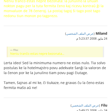
Neniu tranĉo estas nepre bezonata: la junulino la unuan
nokton pagu per la tuta fermita ĉeno kaj ricevu kontraŭ ĝi la
monvaluon de 78 ĉeneroj. La postaj tagoj ŝi tago post tago
redonu tiun monon po tagprezo.
Miland
(
عرض الملف الشخصي
)
24 مايو، 2008 5:23:37 م
Filu:
Neniu tranĉo estas nepre bezonata...
Lerta ideo! Sed la minimuma numero ne estas nulo. Tia solvo
postulas ke la hotelmajstro povu adekvate ŝanĝi la valoron de
la ĉenon por ke la junulino tiam povu pagi ĉiutage.
Tamen, ŝajnas al mi ke, ĉi tiukaze, ne gravas ĉu la ĉeno estas
fermita maŝo aŭ ne!
Filu
(
عرض الملف الشخصي
)
24 مايو، 2008 5:49:15 م