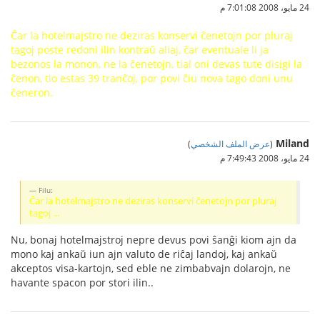
24 مايو، 2008 7:01:08 م
Ĉar la hotelmajstro ne deziras konservi ĉenetojn por pluraj
tagoj poste redoni ilin kontraŭ aliaj, ĉar eventuale li ja
bezonos la monon, ne la ĉenetojn, tial oni devas tute disigi la
ĉenon, tio estas 39 tranĉoj, por povi ĉiu nova tago doni unu
ĉeneron.
Miland
(
عرض الملف الشخصي
)
24 مايو، 2008 7:49:43 م
Filu:
Ĉar la hotelmajstro ne deziras konservi ĉenetojn por pluraj
tagoj ...
Nu, bonaj hotelmajstroj nepre devus povi ŝanĝi kiom ajn da
mono kaj ankaŭ iun ajn valuto de riĉaj landoj, kaj ankaŭ
akceptos visa-kartojn, sed eble ne zimbabvajn dolarojn, ne
havante spacon por stori ilin..