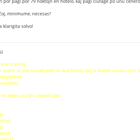
in por pagi por 79 noktojn en hotelo, kaj pagi ciutage po unu ĉenero
nĉoj, minimume, necesas?
 klarigita solvo!
42
kvar tranĉoj:
n poste, la dek-unuan post la dua tranĉo kaj la dudek-unuan post la 
respektive:
reneble);
ron ekde unu ĝis sepdek naŭ.
j)
neroj)
j)
neroj)
eneroj)