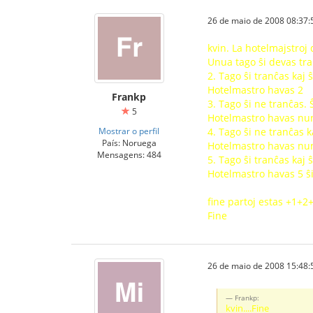
26 de maio de 2008 08:37:
kvin. La hotelmajstroj 
Unua tago ŝi devas tran
2. Tago ŝi tranĉas kaj
Hotelmastro havas 2
Frankp
3. Tago ŝi ne tranĉas.
5
Hotelmastro havas nun
Mostrar o perfil
4. Tago ŝi ne tranĉas 
País: Noruega
Hotelmastro havas nu
Mensagens: 484
5. Tago ŝi tranĉas kaj
Hotelmastro havas 5 ŝ
fine partoj estas +1
Fine
26 de maio de 2008 15:48:
Frankp:
kvin....Fine