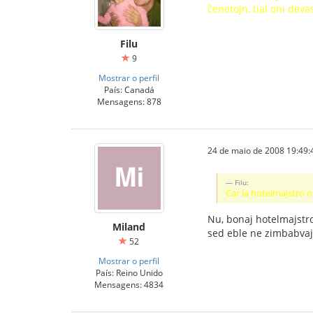
ĉenetojn, tial oni deva
Filu
9
Mostrar o perfil
País: Canadá
Mensagens: 878
24 de maio de 2008 19:49:
Filu:
Ĉar la hotelmajstro ne
Nu, bonaj hotelmajstro
Miland
sed eble ne zimbabvajn
52
Mostrar o perfil
País: Reino Unido
Mensagens: 4834