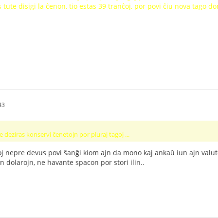
s tute disigi la ĉenon, tio estas 39 tranĉoj, por povi ĉiu nova tago 
43
 deziras konservi ĉenetojn por pluraj tagoj ...
j nepre devus povi ŝanĝi kiom ajn da mono kaj ankaŭ iun ajn valuto 
 dolarojn, ne havante spacon por stori ilin..