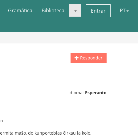
Gramática
Biblioteca
PT
Entrar
Responder
Idioma:
Esperanto
on.
 fermita maŝo, do kunporteblas ĉirkau la kolo.