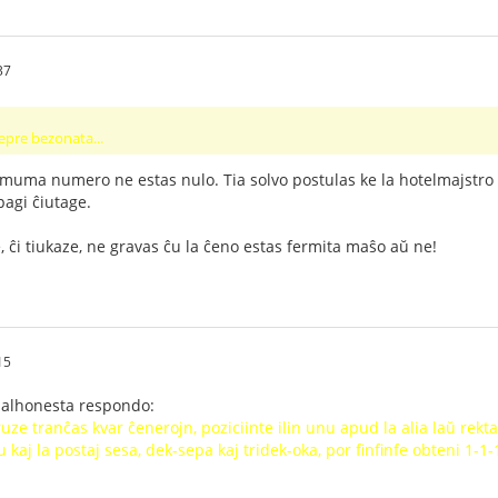
37
epre bezonata...
imuma numero ne estas nulo. Tia solvo postulas ke la hotelmajstro
pagi ĉiutage.
, ĉi tiukaze, ne gravas ĉu la ĉeno estas fermita maŝo aŭ ne!
15
malhonesta respondo:
ze tranĉas kvar ĉenerojn, poziciinte ilin unu apud la alia laŭ rekta
kaj la postaj sesa, dek-sepa kaj tridek-oka, por finfinfe obteni 1-1-1