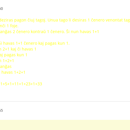
50
deziras pagon ĉiuj tagoj. Unua tago li desiras 1 ĉenero venontat tag
ĉi 1 foje.
 ŝanĝas 2 ĉenero kontraŭ 1 ĉenero. Ŝi nun havas 1+1
 Ŝi havas 1+1 ĉenero kaj pagas kun 1.
 2+1 kaj ĉi havas 1
kaj pagas kun 1
n 1+2+1
 ŝanĝas
i havas 1+2+1
+2+1+5+1+11+1+23+1+33
55