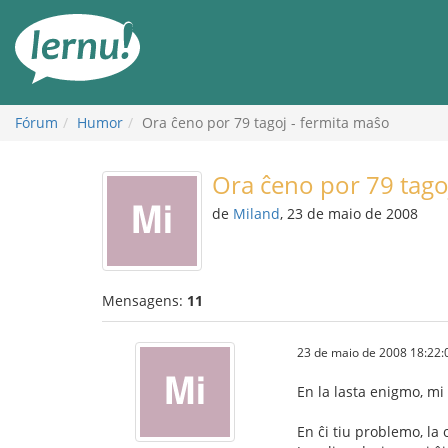
Ir
ao
conteúdo
Fórum
Humor
Ora ĉeno por 79 tagoj - fermita maŝo
Ora ĉeno por 79 tago
de
Miland
, 23 de maio de 2008
Mensagens:
11
23 de maio de 2008 18:22:
En la lasta enigmo, mi
En ĉi tiu problemo, la