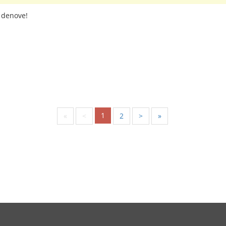
 denove!
1
«
<
2
>
»