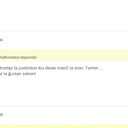
46
 malhonesta respondo:
trompi la juveliston kiu devas tranĉi la oron. Tamen ...
vi la ĝustan solvon!
08
deziras konservi ĉenetojn por pluraj tagoj poste redoni ilin kontraŭ