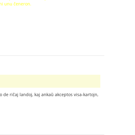
doni unu ĉeneron.
de riĉaj landoj, kaj ankaŭ akceptos visa-kartojn,