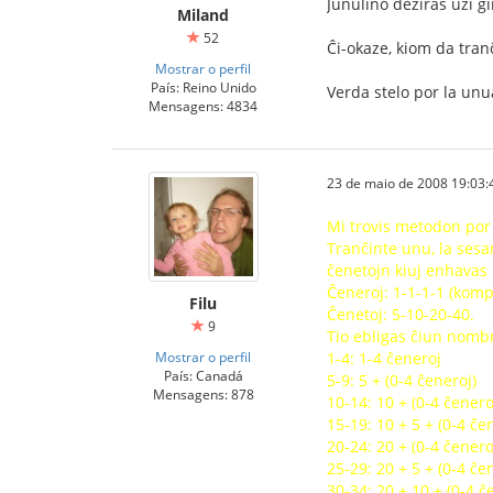
Junulino deziras uzi ĝ
Miland
52
Ĉi-okaze, kiom da tra
Mostrar o perfil
País: Reino Unido
Verda stelo por la unua
Mensagens: 4834
23 de maio de 2008 19:03:
Mi trovis metodon por 
Tranĉinte unu, la sesa
ĉenetojn kiuj enhavas 
Ĉeneroj: 1-1-1-1 (komp
Filu
Ĉenetoj: 5-10-20-40.
9
Tio ebligas ĉiun nomb
Mostrar o perfil
1-4: 1-4 ĉeneroj
País: Canadá
5-9: 5 + (0-4 ĉeneroj)
Mensagens: 878
10-14: 10 + (0-4 ĉenero
15-19: 10 + 5 + (0-4 ĉe
20-24: 20 + (0-4 ĉenero
25-29: 20 + 5 + (0-4 ĉe
30-34: 20 + 10 + (0-4 ĉ