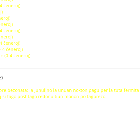
-4 ĉeneroj)
j)
neroj)
eneroj)
-4 ĉeneroj)
eneroj)
-4 ĉeneroj)
0-4 ĉeneroj)
 + (0-4 ĉeneroj)
23
re bezonata: la junulino la unuan nokton pagu per la tuta fermita
oj ŝi tago post tago redonu tiun monon po tagprezo.