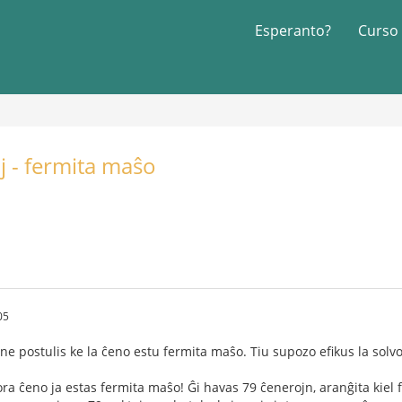
Esperanto?
Curso
j - fermita maŝo
05
 ne postulis ke la ĉeno estu fermita maŝo. Tiu supozo efikus la solv
 ora ĉeno ja estas fermita maŝo! Ĝi havas 79 ĉenerojn, aranĝita kiel