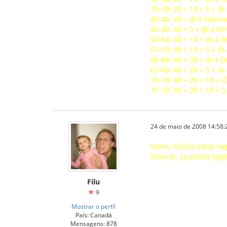
35-39: 20 + 10 + 5 + (0
40-44: 40 + (0-4 ĉenero
45-49: 40 + 5 + (0-4 ĉe
50-54: 40 + 10 + (0-4 ĉ
55-59: 40 + 10 + 5 + (0
60-64: 40 + 20 + (0-4 ĉ
65-69: 40 + 20 + 5 + (0
70-74: 40 + 20 + 10 + (
75-79: 40 + 20 + 10 + 5
24 de maio de 2008 14:58:
Neniu tranĉo estas nep
ĉeneroj. La postaj tag
Filu
9
Mostrar o perfil
País: Canadá
Mensagens: 878