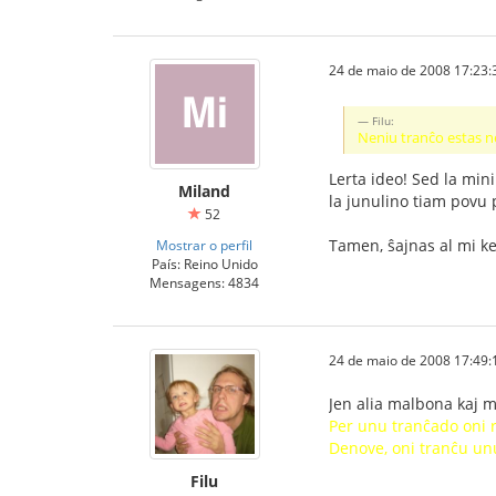
24 de maio de 2008 17:23:
Filu:
Neniu tranĉo estas n
Lerta ideo! Sed la min
Miland
la junulino tiam povu 
52
Tamen, ŝajnas al mi ke
Mostrar o perfil
País: Reino Unido
Mensagens: 4834
24 de maio de 2008 17:49:
Jen alia malbona kaj 
Per unu tranĉado oni ru
Denove, oni tranĉu unu 
Filu