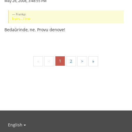
May 26, 2008, 3:48:55 PM
Frankp:
kvin....Fine
Bedaŭrinde, ne. Provu denove!
1
«
<
2
>
»
English