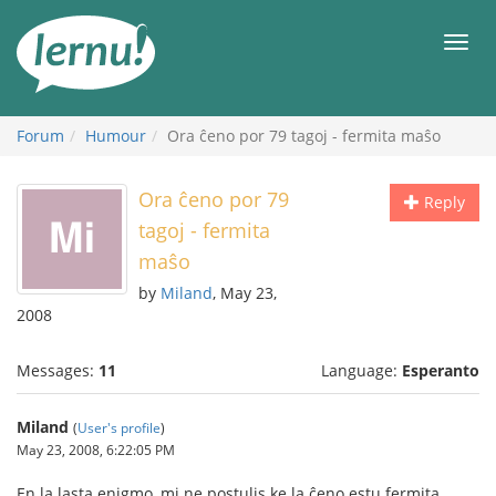
Skip
to
Men
the
content
Forum
Humour
Ora ĉeno por 79 tagoj - fermita maŝo
Ora ĉeno por 79
Reply
tagoj - fermita
maŝo
by
Miland
, May 23,
2008
Messages:
11
Language:
Esperanto
Miland
(
User's profile
)
May 23, 2008, 6:22:05 PM
En la lasta enigmo, mi ne postulis ke la ĉeno estu fermita