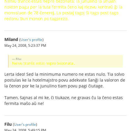
Neniu tranĉo estas nepre bezonata: la junulino la unuan
nokton pagu per la tuta fermita ĉeno kaj ricevu kontraŭ ĝi la
monvaluon de 78 ĉeneroj. La postaj tagoj ŝi tago post tago
redonu tiun monon po tagprezo.
Miland
(
User's profile
)
May 24, 2008, 5:23:37 PM
Filu:
Neniu tranĉo estas nepre bezonata...
Lerta ideo! Sed la minimuma numero ne estas nulo. Tia solvo
postulas ke la hotelmajstro povu adekvate ŝanĝi la valoron de
la ĉenon por ke la junulino tiam povu pagi ĉiutage.
Tamen, ŝajnas al mi ke, ĉi tiukaze, ne gravas ĉu la ĉeno estas
fermita maŝo aŭ ne!
Filu
(
User's profile
)
May 24, 2008, 5:49:15 PM