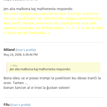
Jen alia malbona kaj malhonesta respondo:
Per unu tranĉado oni ruze tranĉas kvar ĉenerojn, poziciinte
ilin unu apud la alia laŭ rekta linio kiu ebligus samtempe ĉiuj
kvar tranĉi. Denove, oni tranĉu unu kaj la postaj sesa, dek-
sepa kaj tridek-oka, por finfinfe obteni 1-1-1-1-5-10-20-40 (vidu
ĉi-supre por pli da detaloj...)
Miland
(
User's profile
)
May 24, 2008, 6:38:46 PM
Filu:
Jen alia malbona kaj malhonesta respondo:
Bona ideo, se vi povas trompi la juveliston kiu devas tranĉi la
oron. Tamen ...
bonan ŝancon al vi trovi la ĝustan solvon!
Filu
(
User's profile
)