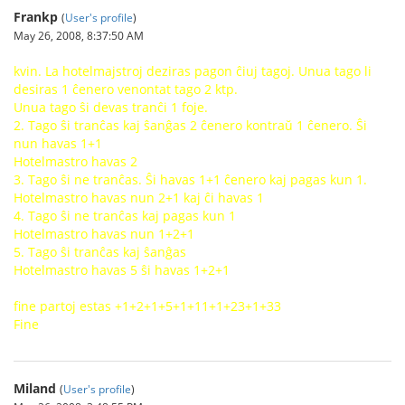
Frankp
(
User's profile
)
May 26, 2008, 8:37:50 AM
kvin. La hotelmajstroj deziras pagon ĉiuj tagoj. Unua tago li
desiras 1 ĉenero venontat tago 2 ktp.
Unua tago ŝi devas tranĉi 1 foje.
2. Tago ŝi tranĉas kaj ŝanĝas 2 ĉenero kontraŭ 1 ĉenero. Ŝi
nun havas 1+1
Hotelmastro havas 2
3. Tago ŝi ne tranĉas. Ŝi havas 1+1 ĉenero kaj pagas kun 1.
Hotelmastro havas nun 2+1 kaj ĉi havas 1
4. Tago ŝi ne tranĉas kaj pagas kun 1
Hotelmastro havas nun 1+2+1
5. Tago ŝi tranĉas kaj ŝanĝas
Hotelmastro havas 5 ŝi havas 1+2+1
fine partoj estas +1+2+1+5+1+11+1+23+1+33
Fine
Miland
(
User's profile
)