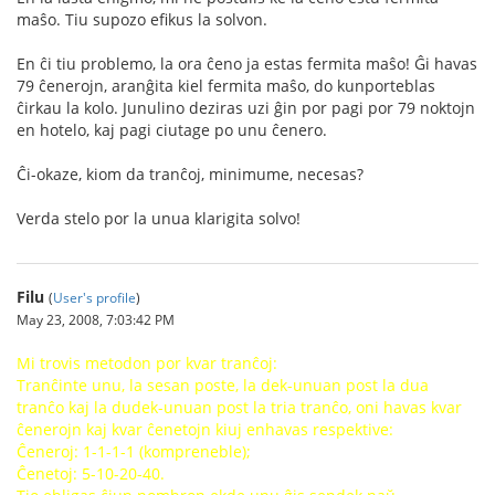
maŝo. Tiu supozo efikus la solvon.
En ĉi tiu problemo, la ora ĉeno ja estas fermita maŝo! Ĝi havas
79 ĉenerojn, aranĝita kiel fermita maŝo, do kunporteblas
ĉirkau la kolo. Junulino deziras uzi ĝin por pagi por 79 noktojn
en hotelo, kaj pagi ciutage po unu ĉenero.
Ĉi-okaze, kiom da tranĉoj, minimume, necesas?
Verda stelo por la unua klarigita solvo!
Filu
(
User's profile
)
May 23, 2008, 7:03:42 PM
Mi trovis metodon por kvar tranĉoj:
Tranĉinte unu, la sesan poste, la dek-unuan post la dua
tranĉo kaj la dudek-unuan post la tria tranĉo, oni havas kvar
ĉenerojn kaj kvar ĉenetojn kiuj enhavas respektive:
Ĉeneroj: 1-1-1-1 (kompreneble);
Ĉenetoj: 5-10-20-40.