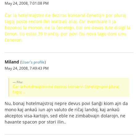
May 24, 2008, 7:01:08 PM
Ĉar la hotelmajstro ne deziras konservi ĉenetojn por pluraj
tagoj poste redoni ilin kontraŭ aliaj, ĉar eventuale li ja
bezonos la monon, ne la ĉenetojn, tial oni devas tute disigi la
ĉenon, tio estas 39 tranĉoj, por povi ĉiu nova tago doni unu
ĉeneron.
Miland
(
User's profile
)
May 24, 2008, 7:49:43 PM
Filu:
Ĉar la hotelmajstro ne deziras konservi ĉenetojn por pluraj
tagoj ...
Nu, bonaj hotelmajstroj nepre devus povi ŝanĝi kiom ajn da
mono kaj ankaŭ iun ajn valuto de riĉaj landoj, kaj ankaŭ
akceptos visa-kartojn, sed eble ne zimbabvajn dolarojn, ne
havante spacon por stori ilin..