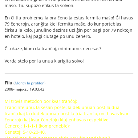
maŝo. Tiu supozo efikus la solvon.
En ĉi tiu problemo, la ora ĉeno ja estas fermita maŝo! Ĝi havas
79 ĉenerojn, aranĝita kiel fermita maŝo, do kunporteblas
ĉirkau la kolo. Junulino deziras uzi ĝin por pagi por 79 noktojn
en hotelo, kaj pagi ciutage po unu ĉenero.
Ĉi-okaze, kiom da tranĉoj, minimume, necesas?
Verda stelo por la unua klarigita solvo!
Filu
(
Montri la profilon
)
2008-majo-23 19:03:42
Mi trovis metodon por kvar tranĉoj:
Tranĉinte unu, la sesan poste, la dek-unuan post la dua
tranĉo kaj la dudek-unuan post la tria tranĉo, oni havas kvar
ĉenerojn kaj kvar ĉenetojn kiuj enhavas respektive:
Ĉeneroj: 1-1-1-1 (kompreneble);
Ĉenetoj: 5-10-20-40.