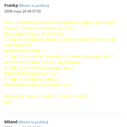
Frankp
(
Montri la profilon
)
2008-majo-26 08:37:50
kvin. La hotelmajstroj deziras pagon ĉiuj tagoj. Unua tago li
desiras 1 ĉenero venontat tago 2 ktp.
Unua tago ŝi devas tranĉi 1 foje.
2. Tago ŝi tranĉas kaj ŝanĝas 2 ĉenero kontraŭ 1 ĉenero. Ŝi
nun havas 1+1
Hotelmastro havas 2
3. Tago ŝi ne tranĉas. Ŝi havas 1+1 ĉenero kaj pagas kun 1.
Hotelmastro havas nun 2+1 kaj ĉi havas 1
4. Tago ŝi ne tranĉas kaj pagas kun 1
Hotelmastro havas nun 1+2+1
5. Tago ŝi tranĉas kaj ŝanĝas
Hotelmastro havas 5 ŝi havas 1+2+1
fine partoj estas +1+2+1+5+1+11+1+23+1+33
Fine
Miland
(
Montri la profilon
)