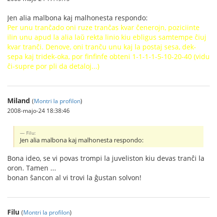
Jen alia malbona kaj malhonesta respondo:
Per unu tranĉado oni ruze tranĉas kvar ĉenerojn, poziciinte
ilin unu apud la alia laŭ rekta linio kiu ebligus samtempe ĉiuj
kvar tranĉi. Denove, oni tranĉu unu kaj la postaj sesa, dek-
sepa kaj tridek-oka, por finfinfe obteni 1-1-1-1-5-10-20-40 (vidu
ĉi-supre por pli da detaloj...)
Miland
(
Montri la profilon
)
2008-majo-24 18:38:46
Filu:
Jen alia malbona kaj malhonesta respondo:
Bona ideo, se vi povas trompi la juveliston kiu devas tranĉi la
oron. Tamen ...
bonan ŝancon al vi trovi la ĝustan solvon!
Filu
(
Montri la profilon
)