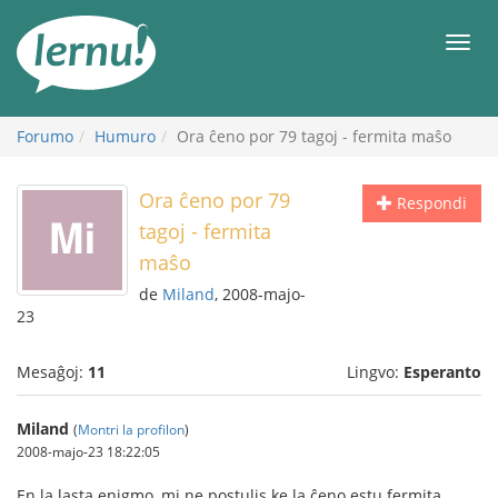
Al
la
Men
enhavo
Forumo
Humuro
Ora ĉeno por 79 tagoj - fermita maŝo
Ora ĉeno por 79
Respondi
tagoj - fermita
maŝo
de
Miland
, 2008-majo-
23
Mesaĝoj:
11
Lingvo:
Esperanto
Miland
(
Montri la profilon
)
2008-majo-23 18:22:05
En la lasta enigmo, mi ne postulis ke la ĉeno estu fermita