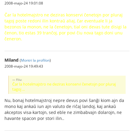
2008-majo-24 19:01:08
Ĉar la hotelmajstro ne deziras konservi ĉenetojn por pluraj
tagoj poste redoni ilin kontraŭ aliaj, ĉar eventuale li ja
bezonos la monon, ne la ĉenetojn, tial oni devas tute disigi la
ĉenon, tio estas 39 tranĉoj, por povi ĉiu nova tago doni unu
ĉeneron.
Miland
(
Montri la profilon
)
2008-majo-24 19:49:43
Filu:
Ĉar la hotelmajstro ne deziras konservi ĉenetojn por pluraj
tagoj ...
Nu, bonaj hotelmajstroj nepre devus povi ŝanĝi kiom ajn da
mono kaj ankaŭ iun ajn valuto de riĉaj landoj, kaj ankaŭ
akceptos visa-kartojn, sed eble ne zimbabvajn dolarojn, ne
havante spacon por stori ilin..