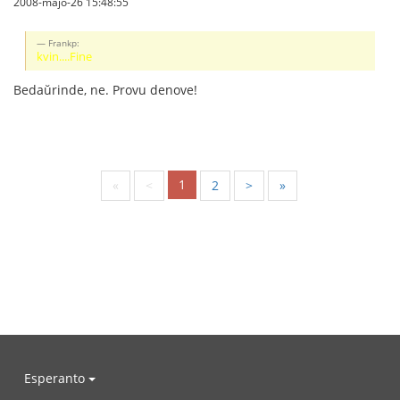
2008-majo-26 15:48:55
Frankp:
kvin....Fine
Bedaŭrinde, ne. Provu denove!
1
«
<
2
>
»
Esperanto