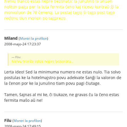
Neniu tranĉo estas nepre bezonata: la junulino la unuan
nokton pagu per la tuta fermita ĉeno kaj ricevu kontraŭ ĝi la
monvaluon de 78 ĉeneroj. La postaj tagoj ŝi tago post tago
redonu tiun monon po tagprezo.
Miland
(
Montri la profilon
)
2008-majo-24 17:23:37
Filu:
Neniu tranĉo estas nepre bezonata...
Lerta ideo! Sed la minimuma numero ne estas nulo. Tia solvo
postulas ke la hotelmajstro povu adekvate ŝanĝi la valoron de
la ĉenon por ke la junulino tiam povu pagi ĉiutage.
Tamen, ŝajnas al mi ke, ĉi tiukaze, ne gravas ĉu la ĉeno estas
fermita maŝo aŭ ne!
Filu
(
Montri la profilon
)
2008-majo-24 17:49:15