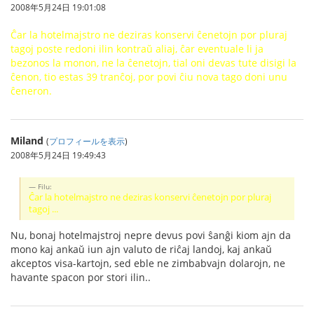
2008年5月24日 19:01:08
Ĉar la hotelmajstro ne deziras konservi ĉenetojn por pluraj
tagoj poste redoni ilin kontraŭ aliaj, ĉar eventuale li ja
bezonos la monon, ne la ĉenetojn, tial oni devas tute disigi la
ĉenon, tio estas 39 tranĉoj, por povi ĉiu nova tago doni unu
ĉeneron.
Miland
(
プロフィールを表示
)
2008年5月24日 19:49:43
Filu:
Ĉar la hotelmajstro ne deziras konservi ĉenetojn por pluraj
tagoj ...
Nu, bonaj hotelmajstroj nepre devus povi ŝanĝi kiom ajn da
mono kaj ankaŭ iun ajn valuto de riĉaj landoj, kaj ankaŭ
akceptos visa-kartojn, sed eble ne zimbabvajn dolarojn, ne
havante spacon por stori ilin..