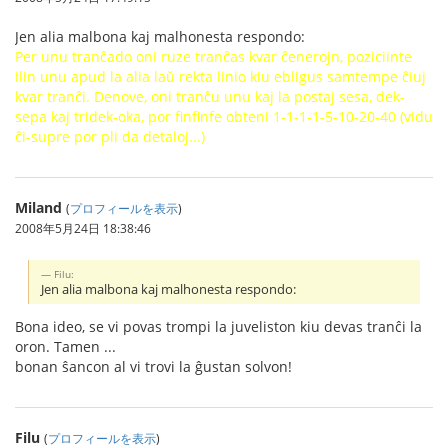
Jen alia malbona kaj malhonesta respondo:
Per unu tranĉado oni ruze tranĉas kvar ĉenerojn, poziciinte
ilin unu apud la alia laŭ rekta linio kiu ebligus samtempe ĉiuj
kvar tranĉi. Denove, oni tranĉu unu kaj la postaj sesa, dek-
sepa kaj tridek-oka, por finfinfe obteni 1-1-1-1-5-10-20-40 (vidu
ĉi-supre por pli da detaloj...)
Miland
(
プロフィールを表示
)
2008年5月24日 18:38:46
Filu:
Jen alia malbona kaj malhonesta respondo:
Bona ideo, se vi povas trompi la juveliston kiu devas tranĉi la
oron. Tamen ...
bonan ŝancon al vi trovi la ĝustan solvon!
Filu
(
プロフィールを表示
)