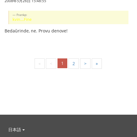
2008年5月26日 15:48:55
Frankp:
kvin....Fine
Bedaŭrinde, ne. Provu denove!
1
«
<
2
>
»
日本語