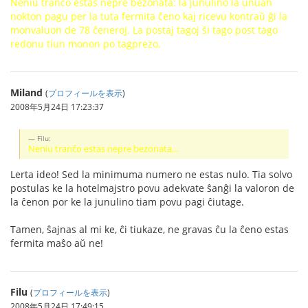
Neniu tranĉo estas nepre bezonata: la junulino la unuan
nokton pagu per la tuta fermita ĉeno kaj ricevu kontraŭ ĝi la
monvaluon de 78 ĉeneroj. La postaj tagoj ŝi tago post tago
redonu tiun monon po tagprezo.
Miland
(
プロフィールを表示
)
2008年5月24日 17:23:37
Filu:
Neniu tranĉo estas nepre bezonata...
Lerta ideo! Sed la minimuma numero ne estas nulo. Tia solvo
postulas ke la hotelmajstro povu adekvate ŝanĝi la valoron de
la ĉenon por ke la junulino tiam povu pagi ĉiutage.
Tamen, ŝajnas al mi ke, ĉi tiukaze, ne gravas ĉu la ĉeno estas
fermita maŝo aŭ ne!
Filu
(
プロフィールを表示
)
2008年5月24日 17:49:15