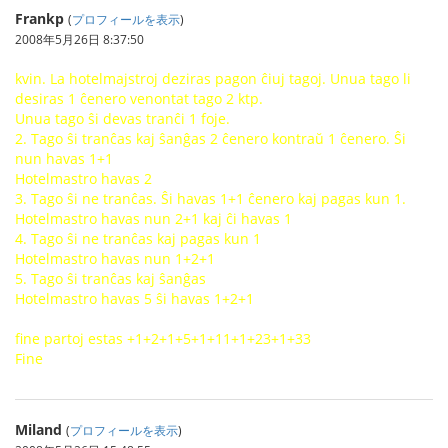
Frankp
(
プロフィールを表示
)
2008年5月26日 8:37:50
kvin. La hotelmajstroj deziras pagon ĉiuj tagoj. Unua tago li
desiras 1 ĉenero venontat tago 2 ktp.
Unua tago ŝi devas tranĉi 1 foje.
2. Tago ŝi tranĉas kaj ŝanĝas 2 ĉenero kontraŭ 1 ĉenero. Ŝi
nun havas 1+1
Hotelmastro havas 2
3. Tago ŝi ne tranĉas. Ŝi havas 1+1 ĉenero kaj pagas kun 1.
Hotelmastro havas nun 2+1 kaj ĉi havas 1
4. Tago ŝi ne tranĉas kaj pagas kun 1
Hotelmastro havas nun 1+2+1
5. Tago ŝi tranĉas kaj ŝanĝas
Hotelmastro havas 5 ŝi havas 1+2+1
fine partoj estas +1+2+1+5+1+11+1+23+1+33
Fine
Miland
(
プロフィールを表示
)