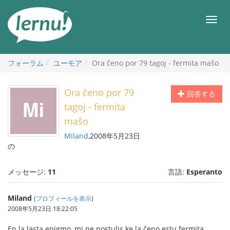
目
次
メ
へ
ニ
ュ
ー
フォーラム
ユーモア
Ora ĉeno por 79 tagoj - fermita maŝo
Ora ĉeno por 79
回答する
tagoj - fermita
maŝo
Miland
,2008年5月23日
の
メッセージ:
11
言語:
Esperanto
Miland
(
プロフィールを表示
)
2008年5月23日 18:22:05
En la lasta enigmo, mi ne postulis ke la ĉeno estu fermita