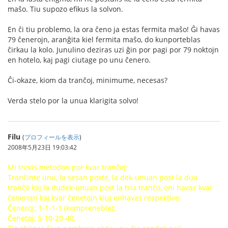
maŝo. Tiu supozo efikus la solvon.
En ĉi tiu problemo, la ora ĉeno ja estas fermita maŝo! Ĝi havas
79 ĉenerojn, aranĝita kiel fermita maŝo, do kunporteblas
ĉirkau la kolo. Junulino deziras uzi ĝin por pagi por 79 noktojn
en hotelo, kaj pagi ciutage po unu ĉenero.
Ĉi-okaze, kiom da tranĉoj, minimume, necesas?
Verda stelo por la unua klarigita solvo!
Filu
(
プロフィールを表示
)
2008年5月23日 19:03:42
Mi trovis metodon por kvar tranĉoj:
Tranĉinte unu, la sesan poste, la dek-unuan post la dua
tranĉo kaj la dudek-unuan post la tria tranĉo, oni havas kvar
ĉenerojn kaj kvar ĉenetojn kiuj enhavas respektive:
Ĉeneroj: 1-1-1-1 (kompreneble);
Ĉenetoj: 5-10-20-40.