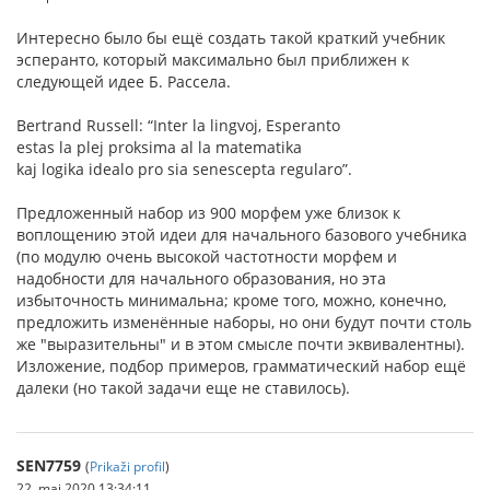
Интересно было бы ещё создать такой краткий учебник
эсперанто, который максимально был приближен к
следующей идее Б. Рассела.
Bertrand Russell: “Inter la lingvoj, Esperanto
estas la plej proksima al la matematika
kaj logika idealo pro sia senescepta regularo”.
Предложенный набор из 900 морфем уже близок к
воплощению этой идеи для начального базового учебника
(по модулю очень высокой частотности морфем и
надобности для начального образования, но эта
избыточность минимальна; кроме того, можно, конечно,
предложить изменённые наборы, но они будут почти столь
же "выразительны" и в этом смысле почти эквивалентны).
Изложение, подбор примеров, грамматический набор ещё
далеки (но такой задачи еще не ставилось).
SEN7759
(
Prikaži profil
)
22. maj 2020 13:34:11