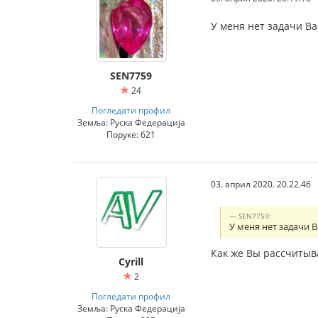
У меня нет задачи В
SEN7759
24
Погледати профил
Земља: Руска Федерација
Поруке: 621
03. април 2020. 20.22.46
SEN7759:
У меня нет задачи 
Как же Вы рассчитыва
Cyrill
2
Погледати профил
Земља: Руска Федерација