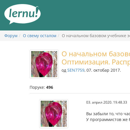
У
садржају
Форум
О свему осталом
О начальном базовом учебнике 
О начальном базово
Оптимизация. Расп
од
SEN7759
, 07. октобар 2017.
Поруке:
496
03. април 2020. 19.48.33
Вы забыли то, что ча
У программистов же б