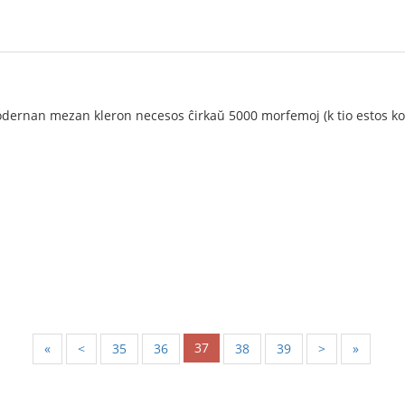
odernan mezan kleron necesos ĉirkaŭ 5000 morfemoj (k tio estos kon
37
«
<
35
36
38
39
>
»