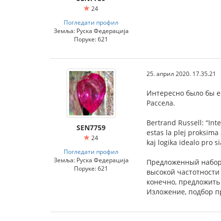
24
Погледати профил
Земља: Руска Федерација
Поруке: 621
25. април 2020. 17.35.21
Интересно было бы е
Рассела.
Bertrand Russell: “Inte
SEN7759
estas la plej proksima
24
kaj logika idealo pro s
Погледати профил
Земља: Руска Федерација
Предложенный набор 
Поруке: 621
высокой частотности
конечно, предложить
Изложение, подбор п