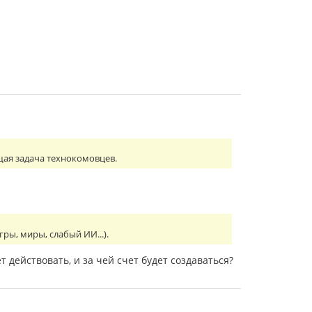
щая задача технокомовцев.
ры, миры, слабый ИИ...).
 действовать, и за чей счет будет создаваться?