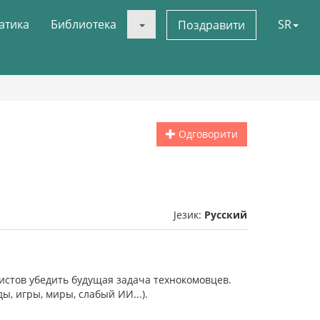
атика
Библиотека
SR
Поздравити
Одговорити
Језик:
Русский
листов убедить будущая задача технокомовцев.
, игры, миры, слабый ИИ...).