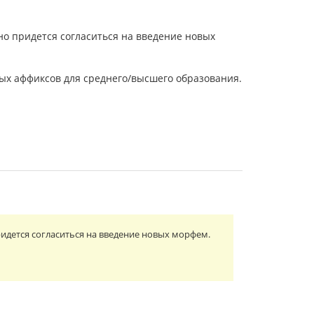
о придется согласиться на введение новых
ых аффиксов для среднего/высшего образования.
идется согласиться на введение новых морфем.