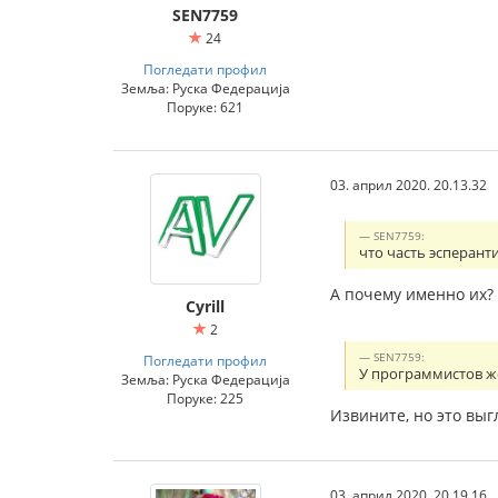
SEN7759
24
Погледати профил
Земља: Руска Федерација
Поруке: 621
03. април 2020. 20.13.32
SEN7759:
что часть эсперант
А почему именно их? 
Cyrill
2
SEN7759:
Погледати профил
У программистов же
Земља: Руска Федерација
Поруке: 225
Извините, но это выг
03. април 2020. 20.19.16