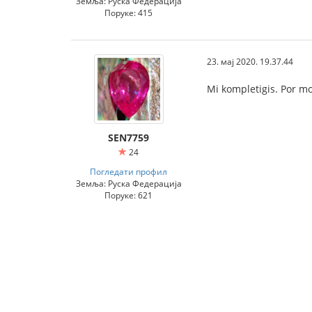
Земља: Руска Федерација
Поруке: 415
23. мај 2020. 19.37.44
Mi kompletigis. Por m
SEN7759
24
Погледати профил
Земља: Руска Федерација
Поруке: 621