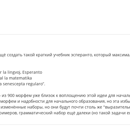
щё создать такой краткий учебник эсперанто, который максим
r la lingvoj, Esperanto
 al la matematika
ia senescepta regularo”.
из 900 морфем уже близок к воплощению этой идеи для началь
 морфем и надобности для начального образования, но эта избы
 изменённые наборы, но они будут почти столь же "выразитель
римеров, грамматический набор ещё далеки (но такой задачи ещ