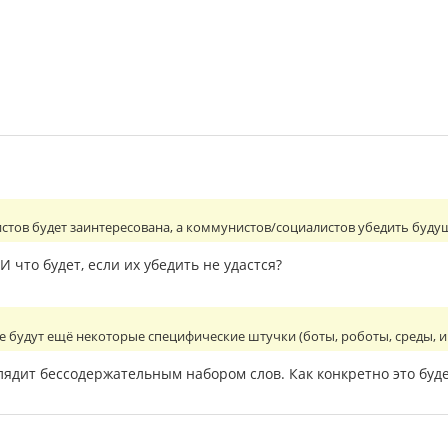
истов будет заинтересована, а коммунистов/социалистов убедить буду
И что будет, если их убедить не удастся?
 будут ещё некоторые специфические штучки (боты, роботы, среды, иг
лядит бессодержательным набором слов. Как конкретно это будет