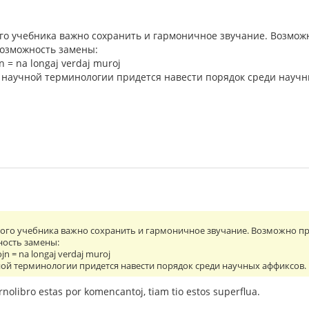
го учебника важно сохранить и гармоничное звучание. Возможн
озможность замены:
n = na longaj verdaj muroj
 научной терминологии придется навести порядок среди научн
ого учебника важно сохранить и гармоничное звучание. Возможно пр
ость замены:
jn = na longaj verdaj muroj
ной терминологии придется навести порядок среди научных аффиксов.
ernolibro estas por komencantoj, tiam tio estos superflua.