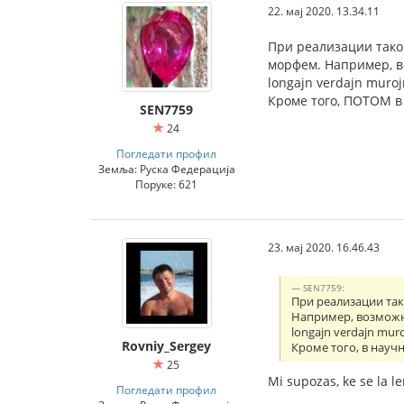
22. мај 2020. 13.34.11
При реализации тако
морфем. Например, в
longajn verdajn muroj
Кроме того, ПОТОМ в
SEN7759
24
Погледати профил
Земља: Руска Федерација
Поруке: 621
23. мај 2020. 16.46.43
SEN7759:
При реализации так
Например, возможн
longajn verdajn muro
Rovniy_Sergey
Кроме того, в науч
25
Mi supozas, ke se la l
Погледати профил