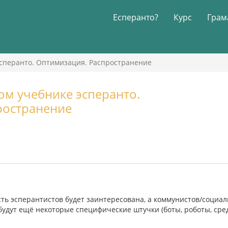
Есперанто?
Курс
Грам
эсперанто. Оптимизация. Распространение
м учебнике эсперанто.
ространение
сть эсперантистов будет заинтересована, а коммунистов/социа
удут ещё некоторые специфические штучки (боты, роботы, среды