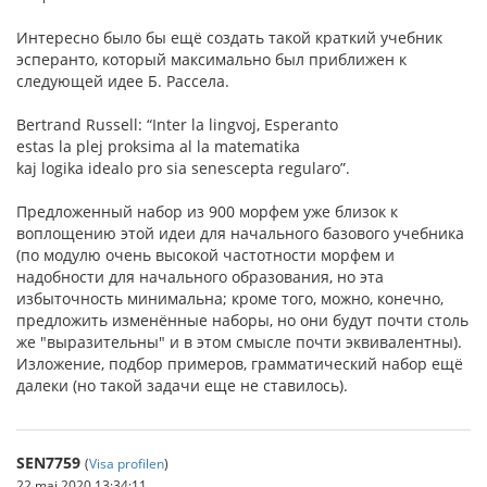
Интересно было бы ещё создать такой краткий учебник
эсперанто, который максимально был приближен к
следующей идее Б. Рассела.
Bertrand Russell: “Inter la lingvoj, Esperanto
estas la plej proksima al la matematika
kaj logika idealo pro sia senescepta regularo”.
Предложенный набор из 900 морфем уже близок к
воплощению этой идеи для начального базового учебника
(по модулю очень высокой частотности морфем и
надобности для начального образования, но эта
избыточность минимальна; кроме того, можно, конечно,
предложить изменённые наборы, но они будут почти столь
же "выразительны" и в этом смысле почти эквивалентны).
Изложение, подбор примеров, грамматический набор ещё
далеки (но такой задачи еще не ставилось).
SEN7759
(
Visa profilen
)
22 maj 2020 13:34:11