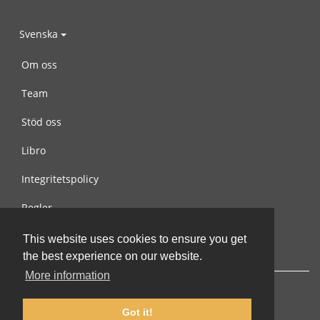
Svenska
Om oss
Team
Stöd oss
Libro
Integritetspolicy
Regler
Kontakta oss
This website uses cookies to ensure you get
the best experience on our website.
More information
Got it!