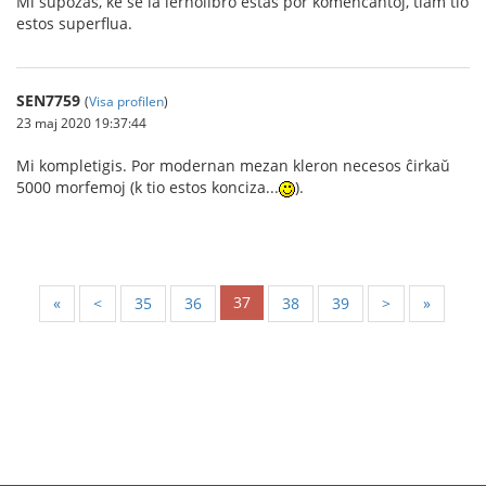
Mi supozas, ke se la lernolibro estas por komencantoj, tiam tio
estos superflua.
SEN7759
(
Visa profilen
)
23 maj 2020 19:37:44
Mi kompletigis. Por modernan mezan kleron necesos ĉirkaŭ
5000 morfemoj (k tio estos konciza...
).
37
«
<
35
36
38
39
>
»