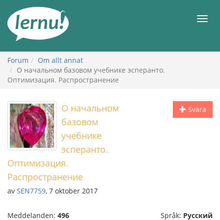
Till
sidans
Meny
innehåll
Forum
Om allt annat
О начальном базовом учебнике эсперанто.
Оптимизация. Распространение
О начальном
Svara
базовом
учебнике
эсперанто.
Оптимизация.
Распространение
av
SEN7759
, 7 oktober 2017
Meddelanden:
496
Språk:
Русский