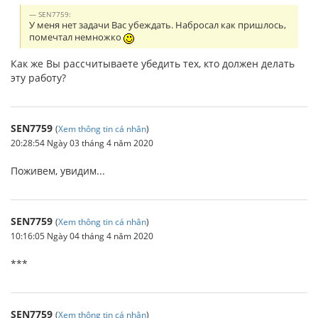
SEN7759:
У меня нет задачи Вас убеждать. Набросал как пришлось,
помечтал немножко
Как же Вы рассчитываете убедить тех, кто должен делать
эту работу?
SEN7759
(
Xem thông tin cá nhân
)
20:28:54 Ngày 03 tháng 4 năm 2020
Поживем, увидим...
SEN7759
(
Xem thông tin cá nhân
)
10:16:05 Ngày 04 tháng 4 năm 2020
***
SEN7759
(
Xem thông tin cá nhân
)