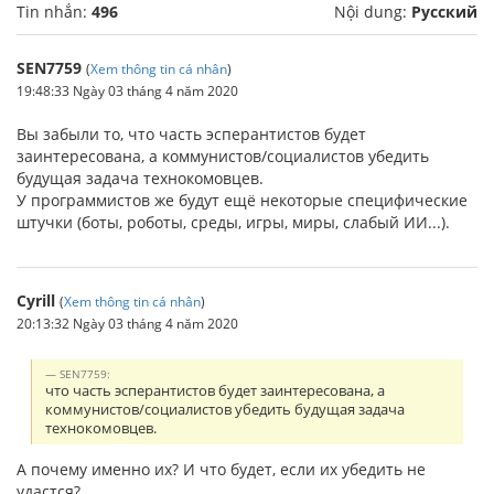
Tin nhắn:
496
Nội dung:
Русский
SEN7759
(
Xem thông tin cá nhân
)
19:48:33 Ngày 03 tháng 4 năm 2020
Вы забыли то, что часть эсперантистов будет
заинтересована, а коммунистов/социалистов убедить
будущая задача технокомовцев.
У программистов же будут ещё некоторые специфические
штучки (боты, роботы, среды, игры, миры, слабый ИИ...).
Cyrill
(
Xem thông tin cá nhân
)
20:13:32 Ngày 03 tháng 4 năm 2020
SEN7759:
что часть эсперантистов будет заинтересована, а
коммунистов/социалистов убедить будущая задача
технокомовцев.
А почему именно их? И что будет, если их убедить не
удастся?