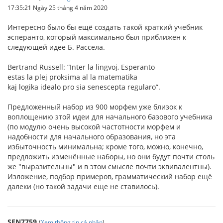
17:35:21 Ngày 25 tháng 4 năm 2020
Интересно было бы ещё создать такой краткий учебник
эсперанто, который максимально был приближен к
следующей идее Б. Рассела.
Bertrand Russell: “Inter la lingvoj, Esperanto
estas la plej proksima al la matematika
kaj logika idealo pro sia senescepta regularo”.
Предложенный набор из 900 морфем уже близок к
воплощению этой идеи для начального базового учебника
(по модулю очень высокой частотности морфем и
надобности для начального образования, но эта
избыточность минимальна; кроме того, можно, конечно,
предложить изменённые наборы, но они будут почти столь
же "выразительны" и в этом смысле почти эквивалентны).
Изложение, подбор примеров, грамматический набор ещё
далеки (но такой задачи еще не ставилось).
SEN7759
(
Xem thông tin cá nhân
)