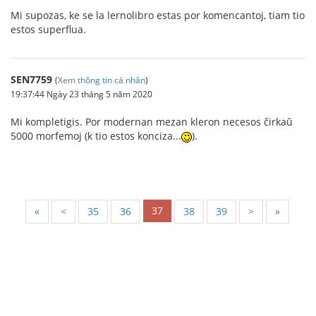
Mi supozas, ke se la lernolibro estas por komencantoj, tiam tio
estos superflua.
SEN7759
(
Xem thông tin cá nhân
)
19:37:44 Ngày 23 tháng 5 năm 2020
Mi kompletigis. Por modernan mezan kleron necesos ĉirkaŭ
5000 morfemoj (k tio estos konciza...
).
37
«
<
35
36
38
39
>
»