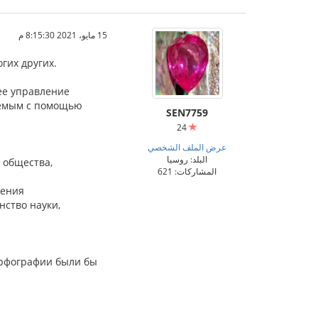
15 مايو، 2021 8:15:30 م
гих других.
ее управление
уемым с помощью
SEN7759
24
عرض الملف الشخصي
البلد: روسيا
 общества,
المشاركات: 621
ления
нство науки,
орфографии были бы