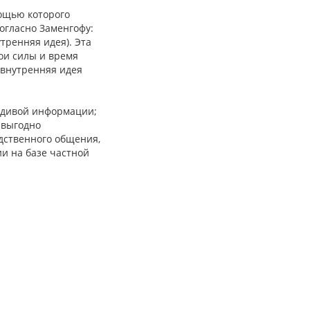
ощью которого
согласно Заменгофу:
тренняя идея). Эта
вои силы и время
 внутренняя идея
вдивой информации;
 выгодно
дственного общения,
ии на базе частной