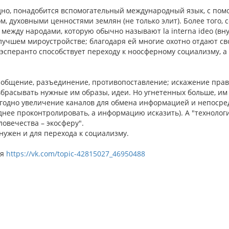
дно, понадобится вспомогательный международный язык, с пом
 духовными ценностями землян (не только элит). Более того, 
 между народами, которую обычно называют la interna ideo (вну
 лучшем мироустройстве; благодаря ей многие охотно отдают с
эсперанто способствует переходу к ноосферному социализму, а
общение, разъединение, противопоставление; искажение пра
вбрасывать нужные им образы, идеи. Но угнетенных больше, им
годно увеличение каналов для обмена информацией и непосре
днее проконтролировать, а информацию исказить). А "технолог
овечества – экосферу".
ужен и для перехода к социализму.
ея
https://vk.com/topic-42815027_46950488