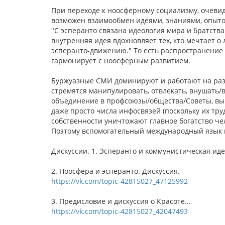
При переходе к ноосферному социализму, очеви
возможен взаимообмен идеями, знаниями, опытом,
"С эсперанто связана идеология мира и братства
внутренняя идея вдохновляет тех, кто мечтает о
эсперанто-движению." То есть распространение 
гармонирует с ноосферным развитием.
Буржуазные СМИ доминируют и работают на раз
стремятся манипулировать, отвлекать, внушать/
объединение в профсоюзы/общества/Советы, вы
даже просто числа инфосвязей (поскольку их тру
собственности уничтожают главное богатство чел
Поэтому вспомогательный международный язык н
Дискуссии. 1. Эсперанто и коммунистическая ид
2. Ноосфера и эсперанто. Дискуссия.
https://vk.com/topic-42815027_47125992
3. Предисловие и дискуссия о Красоте...
https://vk.com/topic-42815027_42047493