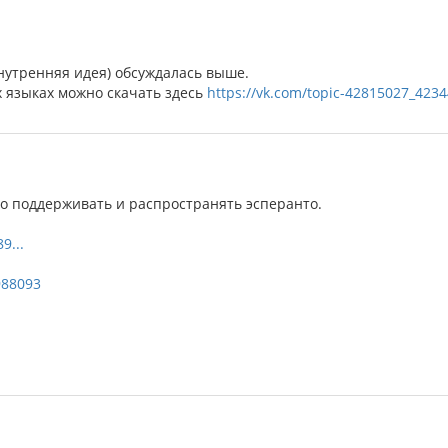
внутренняя идея) обсуждалась выше.
х языках можно скачать здесь
https://vk.com/topic-42815027_423
мо поддерживать и распространять эсперанто.
9...
988093