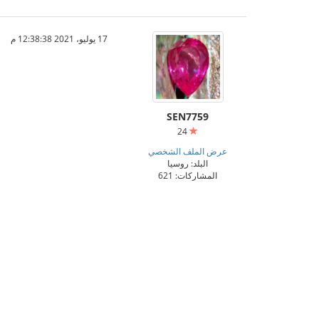
17 يوليو، 2021 12:38:38 م
SEN7759
24
عرض الملف الشخصي
البلد: روسيا
المشاركات: 621