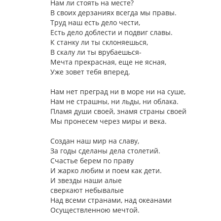
Нам ли стоять на месте?
В своих дерзаниях всегда мы правы.
Труд наш есть дело чести,
Есть дело доблести и подвиг славы.
К станку ли ты склоняешься,
В скалу ли ты врубаешься-
Мечта прекрасная, еще не ясная,
Уже зовет тебя вперед.
Нам нет преград ни в море ни на суше,
Нам не страшны, ни льды, ни облака.
Пламя души своей, знамя страны своей
Мы пронесем через миры и века.
Создан наш мир на славу,
За годы сделаны дела столетий.
Счастье берем по праву
И жарко любим и поем как дети.
И звезды наши алые
сверкают небывалые
Над всеми странами, над океанами
Осуществленною мечтой.