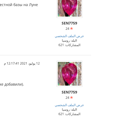
естной базы на Луне
SEN7759
24
عرض الملف الشخصي
البلد: روسيا
المشاركات: 621
12 يوليو، 2021 12:17:41 م
же добавили).
SEN7759
24
عرض الملف الشخصي
البلد: روسيا
المشاركات: 621