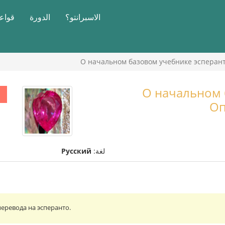
الاسبرانتو؟
الدورة
قواعد
О начальном базовом учебнике эсперан
О начальном 
Оп
لغة:
Русский
еревода на эсперанто.