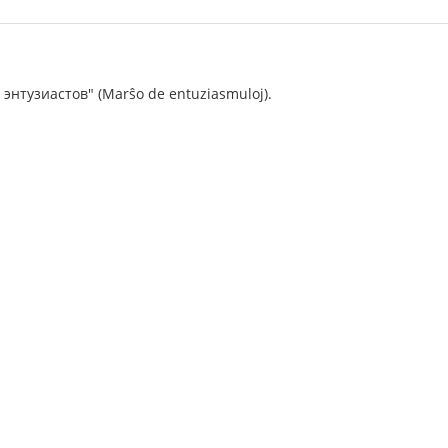
нтузиастов" (Marŝo de entuziasmuloj).