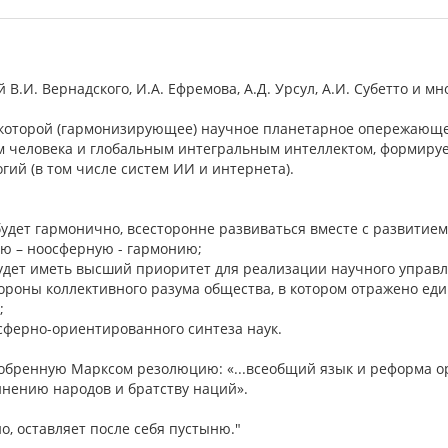
.И. Вернадского, И.А. Ефремова, А.Д. Урсул, А.И. Субетто и мно
в которой (гармонизирующее) научное планетарное опережающ
м человека и глобальным интегральным интеллектом, формир
ий (в том числе систем ИИ и интернета).
будет гармонично, всесторонне развиваться вместе с развитием
 – ноосферную - гармонию;
удет иметь высший приоритет для реализации научного управ
роны коллективного разума общества, в котором отражено еди
;
сферно-ориентированного синтеза наук.
 одобренную Марксом резолюцию: «...всеобщий язык и реформа 
инению народов и братству наций».
о, оставляет после себя пустыню."