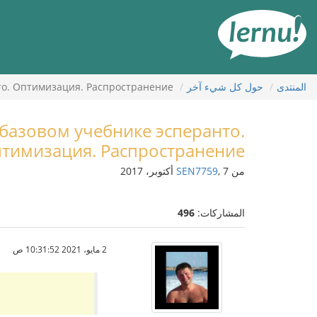
لى
لمحتويات
المنتدى
حول كل شيء آخر
то. Оптимизация. Распространение
базовом учебнике эсперанто.
тимизация. Распространение
من
, 7 أكتوبر، 2017
SEN7759
المشاركات:
496
2 مايو، 2021 10:31:52 ص