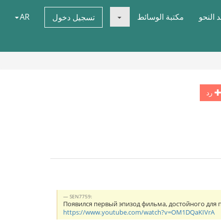
 النحو
مكتبة الوسائط
AR
تسجيل دخول
رد
SEN7759:
Появился первый эпизод фильма, достойного для п
https://www.youtube.com/watch?v=OM1DQaKIVrA