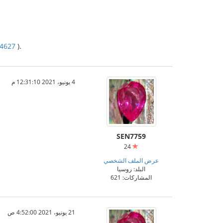
44627
).
4 يونيو، 2021 12:31:10 م
SEN7759
24
عرض الملف الشخصي
البلد: روسيا
المشاركات: 621
21 يونيو، 2021 4:52:00 ص