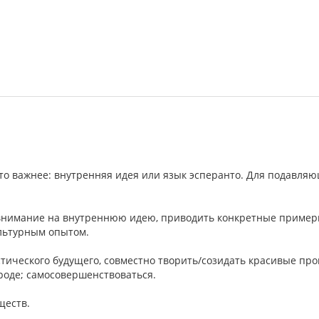
 что важнее: внутренняя идея или язык эсперанто. Для подавля
 внимание на внутреннюю идею, приводить конкретные приме
льтурным опытом.
тического будущего, совместно творить/созидать красивые пр
ироде; самосовершенствоваться.
ществ.