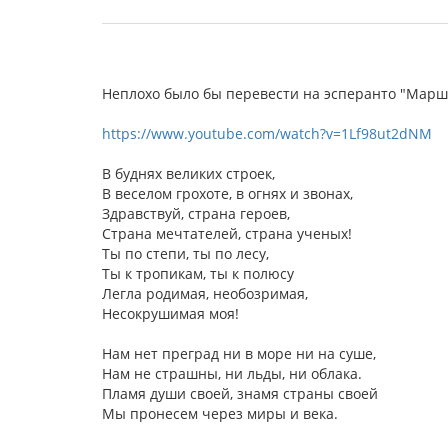
Неплохо было бы перевести на эсперанто "Марш э
https://www.youtube.com/watch?v=1Lf98ut2dNM
В буднях великих строек,
В веселом грохоте, в огнях и звонах,
Здравствуй, страна героев,
Страна мечтателей, страна ученых!
Ты по степи, ты по лесу,
Ты к тропикам, ты к полюсу
Легла родимая, необозримая,
Несокрушимая моя!
Нам нет преград ни в море ни на суше,
Нам не страшны, ни льды, ни облака.
Пламя души своей, знамя страны своей
Мы пронесем через миры и века.