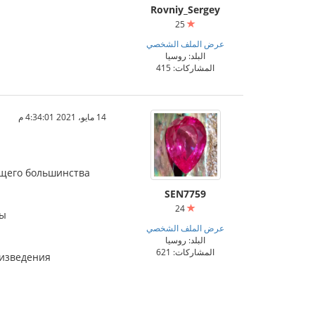
Rovniy_Sergey
25
عرض الملف الشخصي
البلد: روسيا
المشاركات: 415
14 مايو، 2021 4:34:01 م
ющего большинства
SEN7759
24
ры
عرض الملف الشخصي
البلد: روسيا
المشاركات: 621
оизведения