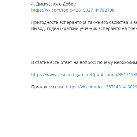
4. Дискуссия о Добре
https://vk.com/topic-42815027_44782798
Пригодность эсперанто (а также его свойства и 
Вывод: годен (краткий учебник эсперанто на трё
В статье есть ответ на вопрос: почему необходи
https://www.researchgate.net/publication/35171188
Прямая ссылка:
https://vk.com/doc138714614_602