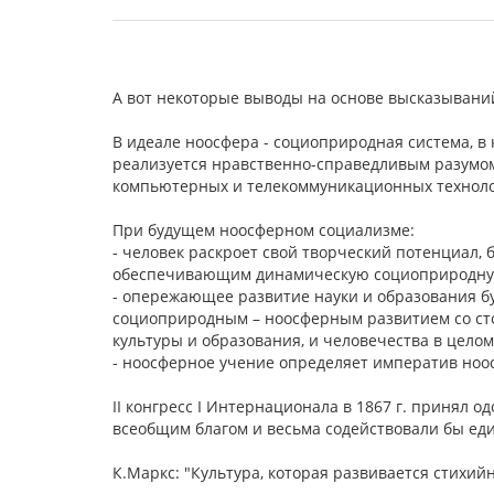
А вот некоторые выводы на основе высказываний В
В идеале ноосфера - социоприродная система, 
реализуется нравственно-справедливым разумо
компьютерных и телекоммуникационных технолог
При будущем ноосферном социализме:
- человек раскроет свой творческий потенциал, 
обеспечивающим динамическую социоприродную
- опережающее развитие науки и образования б
социоприродным – ноосферным развитием со сто
культуры и образования, и человечества в целом
- ноосферное учение определяет императив ноо
II конгресс I Интернационала в 1867 г. принял
всеобщим благом и весьма содействовали бы ед
К.Маркс: "Культура, которая развивается стихийн