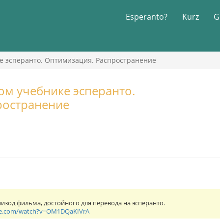
Esperanto?
Kurz
G
е эсперанто. Оптимизация. Распространение
м учебнике эсперанто.
ространение
изод фильма, достойного для перевода на эсперанто.
be.com/watch?v=OM1DQaKIVrA