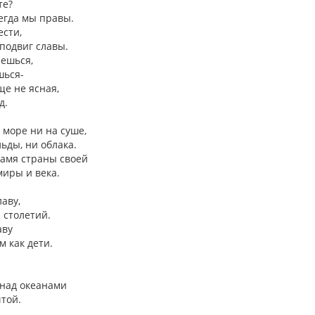
те?
егда мы правы.
ести,
 подвиг славы.
яешься,
шься-
ще не ясная,
д.
 море ни на суше,
ьды, ни облака.
намя страны своей
иры и века.
аву,
 столетий.
аву
 как дети.
 над океанами
той.