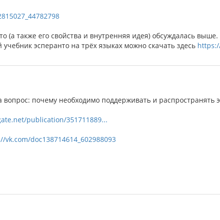
42815027_44782798
о (а также его свойства и внутренняя идея) обсуждалась выше.
й учебник эсперанто на трёх языках можно скачать здесь
https:
на вопрос: почему необходимо поддерживать и распространять 
ate.net/publication/351711889...
://vk.com/doc138714614_602988093