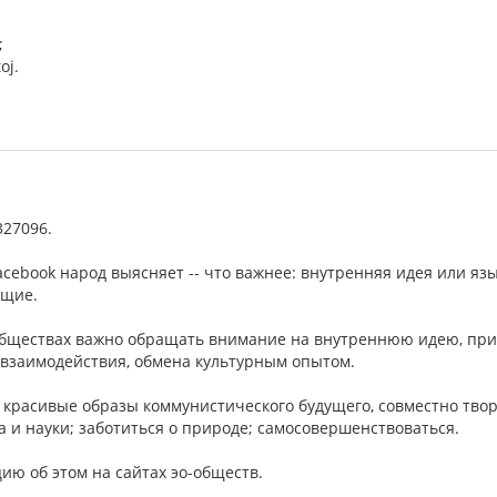
;
oj.
327096.
facebook народ выясняет -- что важнее: внутренняя идея или я
ющие.
-обществах важно обращать внимание на внутреннюю идею, пр
взаимодействия, обмена культурным опытом.
 красивые образы коммунистического будущего, совместно тво
а и науки; заботиться о природе; самосовершенствоваться.
ю об этом на сайтах эо-обществ.