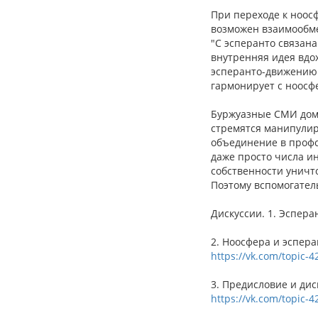
При переходе к ноос
возможен взаимообмен
"С эсперанто связана
внутренняя идея вдох
эсперанто-движению.
гармонирует с ноосф
Буржуазные СМИ дом
стремятся манипулир
объединение в профс
даже просто числа ин
собственности уничто
Поэтому вспомогател
Дискуссии. 1. Эспер
2. Ноосфера и эспера
https://vk.com/topic-
3. Предисловие и диск
https://vk.com/topic-