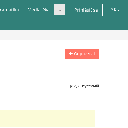
ramatika
Mediatéka
SK
Prihlásiť sa
Odpovedať
Jazyk:
Русский