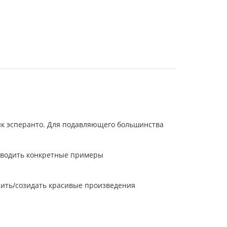
зык эсперанто. Для подавляющего большинства
иводить конкретные примеры
рить/созидать красивые произведения