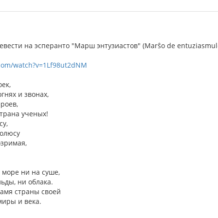
вести на эсперанто "Марш энтузиастов" (Marŝo de entuziasmulo
.com/watch?v=1Lf98ut2dNM
оек,
огнях и звонах,
ероев,
страна ученых!
су,
полюсу
озримая,
 море ни на суше,
ьды, ни облака.
намя страны своей
иры и века.