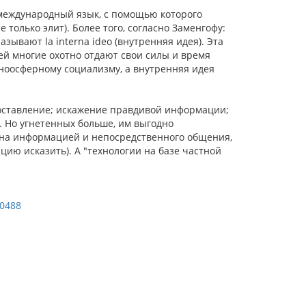
 международный язык, с помощью которого
только элит). Более того, согласно Заменгофу:
зывают la interna ideo (внутренняя идея). Эта
 ей многие охотно отдают свои силы и время
 ноосферному социализму, а внутренняя идея
ставление; искажение правдивой информации;
. Но угнетенных больше, им выгодно
ена информацией и непосредственного общения,
цию исказить). А "технологии на базе частной
50488