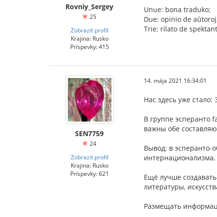
Rovniy_Sergey
Unue: bona traduko;
25
Due: opinio de aŭtoroj
Trie: rilato de spektant
Zobraziť profil
Krajina: Rusko
Príspevky: 415
14. mája 2021 16:34:01
Нас здесь уже стало: 
В группе эсперанто 
важны обе составля
SEN7759
24
Вывод: в эсперанто
Zobraziť profil
интернационализма, 
Krajina: Rusko
Príspevky: 621
Ещё лучше создавать
литературы, искусств
Размещать информаци