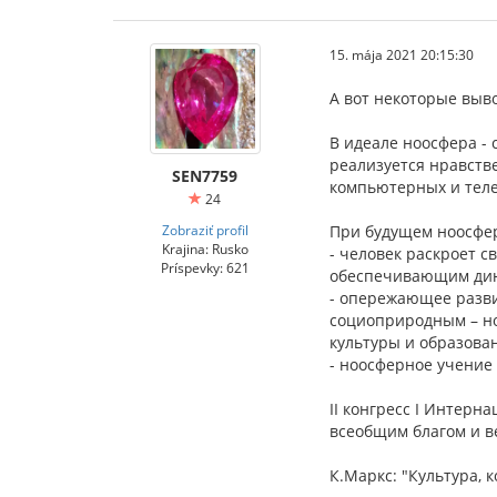
15. mája 2021 20:15:30
А вот некоторые выво
В идеале ноосфера -
реализуется нравст
SEN7759
компьютерных и теле
24
Zobraziť profil
При будущем ноосфе
Krajina: Rusko
- человек раскроет с
Príspevky: 621
обеспечивающим дин
- опережающее разви
социоприродным – но
культуры и образован
- ноосферное учение
II конгресс I Интер
всеобщим благом и в
К.Маркс: "Культура, 