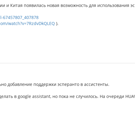
сии и Китая появилась новая возможность для использования э
ll-67457807_407878
.com/watch?v=7RzdvDkQLEQ
).
льно добавление поддержки эсперанто в ассистенты.
делать в google assistant, но пока не случилось. На очереди HUA