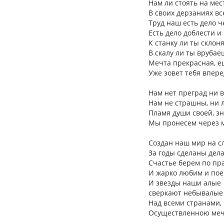
Нам ли стоять на мес
В своих дерзаниях вс
Труд наш есть дело ч
Есть дело доблести и
К станку ли ты склон
В скалу ли ты врубае
Мечта прекрасная, е
Уже зовет тебя впере
Нам нет преград ни в
Нам не страшны, ни л
Пламя души своей, з
Мы пронесем через м
Создан наш мир на сл
За годы сделаны дела
Счастье берем по пр
И жарко любим и поем
И звезды наши алые
сверкают небывалые
Над всеми странами,
Осуществленною меч