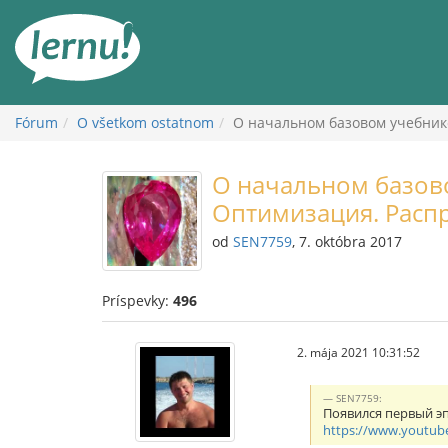
Späť
na
obsah
Fórum
O všetkom ostatnom
О начальном базовом учебник
О начальном базово
Оптимизация. Расп
od
SEN7759
, 7. októbra 2017
Príspevky:
496
2. mája 2021 10:31:52
SEN7759:
Появился первый эп
https://www.youtu