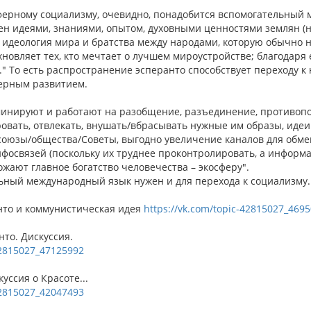
ферному социализму, очевидно, понадобится вспомогательный
 идеями, знаниями, опытом, духовными ценностями землян (не 
 идеология мира и братства между народами, которую обычно на
новляет тех, кто мечтает о лучшем мироустройстве; благодаря
" То есть распространение эсперанто способствует переходу к
ерным развитием.
инируют и работают на разобщение, разъединение, противопо
овать, отвлекать, внушать/вбрасывать нужные им образы, идеи
оюзы/общества/Советы, выгодно увеличение каналов для обм
фосвязей (поскольку их труднее проконтролировать, а информа
жают главное богатство человечества – экосферу".
ьный международный язык нужен и для перехода к социализму.
анто и коммунистическая идея
https://vk.com/topic-42815027_469
нто. Дискуссия.
42815027_47125992
уссия о Красоте...
42815027_42047493