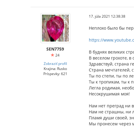
17. júla 2021 12:38:38
Неплохо было бы пере
https://www.youtube
SEN7759
В буднях великих стр
24
В веселом грохоте, в 
Zobraziť profil
Здравствуй, страна г
Krajina: Rusko
Страна мечтателей, 
Príspevky: 621
Ты по степи, ты по ле
Ты к тропикам, ты к 
Легла родимая, необ
Несокрушимая моя!
Нам нет преград ни в
Нам не страшны, ни л
Пламя души своей, з
Мы пронесем через м