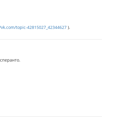
//vk.com/topic-42815027_42344627
).
эсперанто.