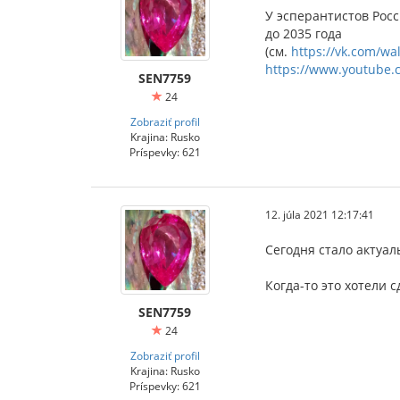
У эсперантистов Рос
до 2035 года
(см.
https://vk.com/wa
https://www.youtube
SEN7759
24
Zobraziť profil
Krajina: Rusko
Príspevky: 621
12. júla 2021 12:17:41
Сегодня стало актуа
Когда-то это хотели с
SEN7759
24
Zobraziť profil
Krajina: Rusko
Príspevky: 621