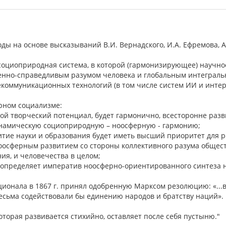
ды на основе высказываний В.И. Вернадского, И.А. Ефремова, А.Д
 социоприродная система, в которой (гармонизирующее) науч
венно-справедливым разумом человека и глобальным интеграл
коммуникационных технологий (в том числе систем ИИ и интер
рном социализме:
вой творческий потенциал, будет гармонично, всесторонне разв
амическую социоприродную – ноосферную - гармонию;
тие науки и образования будет иметь высший приоритет для 
осферным развитием со стороны коллективного разума обществ
ия, и человечества в целом;
 определяет императив ноосферно-ориентированного синтеза н
национала в 1867 г. принял одобренную Марксом резолюцию: «.
есьма содействовали бы единению народов и братству наций».
которая развивается стихийно, оставляет после себя пустыню."