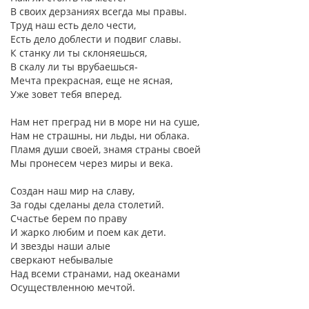
В своих дерзаниях всегда мы правы.
Труд наш есть дело чести,
Есть дело доблести и подвиг славы.
К станку ли ты склоняешься,
В скалу ли ты врубаешься-
Мечта прекрасная, еще не ясная,
Уже зовет тебя вперед.
Нам нет преград ни в море ни на суше,
Нам не страшны, ни льды, ни облака.
Пламя души своей, знамя страны своей
Мы пронесем через миры и века.
Создан наш мир на славу,
За годы сделаны дела столетий.
Счастье берем по праву
И жарко любим и поем как дети.
И звезды наши алые
сверкают небывалые
Над всеми странами, над океанами
Осуществленною мечтой.