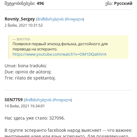
შეტყობინებები:
496
ენა:
Русский
Rovniy_Sergey
(
მომხმარებლის პროფილი
)
2 მაისი, 2021 10:31:52
SEN7759:
Появился первый эпизод фильма, достойного для
перевода на эсперанто.
https://www.youtube.com/watch?v=OM1DQaKIVrA
Unue: bona traduko;
Due: opinio de aŭtoroj;
Trie: rilato de spektantoj.
SEN7759
(
მომხმარებლის პროფილი
)
14 მაისი, 2021 16:34:01
Нас здесь уже стало: 327096.
В группе эсперанто facebook народ выясняет -- что важнее:
внутренняя идея или язык эсперанто. Для подавляющего