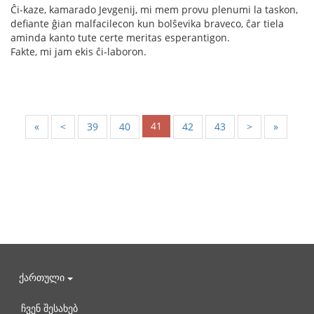
Ĉi-kaze, kamarado Jevgenij, mi mem provu plenumi la taskon,
defiante ĝian malfacilecon kun bolŝevika braveco, ĉar tiela
aminda kanto tute certe meritas esperantigon.
Fakte, mi jam ekis ĉi-laboron.
41
«
<
39
40
42
43
>
»
ქართული
ჩვენ შესახებ