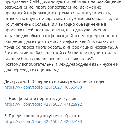
Буржуазные СМИ доминируют и работают на разобщение,
разъединение, противопоставление; искажение
правдивой информации; стремятся манипулировать,
отвлекать, внушать/вбрасывать нужные им образы, идеи.
Но угнетенных больше, им выгодно объединение в
профсоюзы/общества/Советы, выгодно увеличение
каналов для обмена информацией и непосредственного
общения, даже просто числа инфосвязей (поскольку их
труднее проконтролировать, а информацию исказить). А
"технологии на базе частной собственности уничтожают
главное богатство человечества – экосферу".
Поэтому вспомогательный международный язык нужен и
для перехода к социализму.
Дискуссии. 1. Эсперанто и коммунистическая идея
https://vk.com/topic-42815027_46950488
2. Ноосфера и эсперанто. Дискуссия.
https://vk.com/topic-42815027_47125992
3. Предисловие и дискуссия о Красоте...
https://vk.com/topic-42815027_42047493