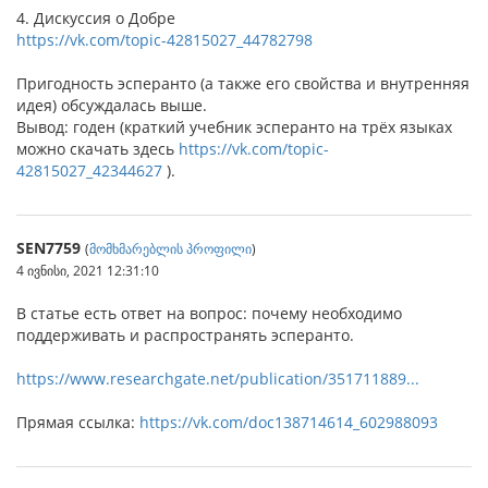
4. Дискуссия о Добре
https://vk.com/topic-42815027_44782798
Пригодность эсперанто (а также его свойства и внутренняя
идея) обсуждалась выше.
Вывод: годен (краткий учебник эсперанто на трёх языках
можно скачать здесь
https://vk.com/topic-
42815027_42344627
).
SEN7759
(
მომხმარებლის პროფილი
)
4 ივნისი, 2021 12:31:10
В статье есть ответ на вопрос: почему необходимо
поддерживать и распространять эсперанто.
https://www.researchgate.net/publication/351711889...
Прямая ссылка:
https://vk.com/doc138714614_602988093