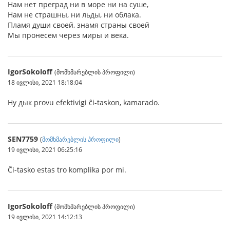
Нам нет преград ни в море ни на суше,
Нам не страшны, ни льды, ни облака.
Пламя души своей, знамя страны своей
Мы пронесем через миры и века.
IgorSokoloff
(მომხმარებლის პროფილი)
18 ივლისი, 2021 18:18:04
Ну дык provu efektivigi ĉi-taskon, kamarado.
SEN7759
(
მომხმარებლის პროფილი
)
19 ივლისი, 2021 06:25:16
Ĉi-tasko estas tro komplika por mi.
IgorSokoloff
(მომხმარებლის პროფილი)
19 ივლისი, 2021 14:12:13