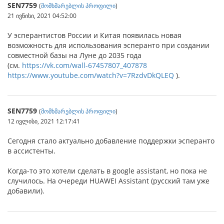
SEN7759
(
მომხმარებლის პროფილი
)
21 ივნისი, 2021 04:52:00
У эсперантистов России и Китая появилась новая
возможность для использования эсперанто при создании
совместной базы на Луне до 2035 года
(см.
https://vk.com/wall-67457807_407878
https://www.youtube.com/watch?v=7RzdvDkQLEQ
).
SEN7759
(
მომხმარებლის პროფილი
)
12 ივლისი, 2021 12:17:41
Сегодня стало актуально добавление поддержки эсперанто
в ассистенты.
Когда-то это хотели сделать в google assistant, но пока не
случилось. На очереди HUAWEI Assistant (русский там уже
добавили).