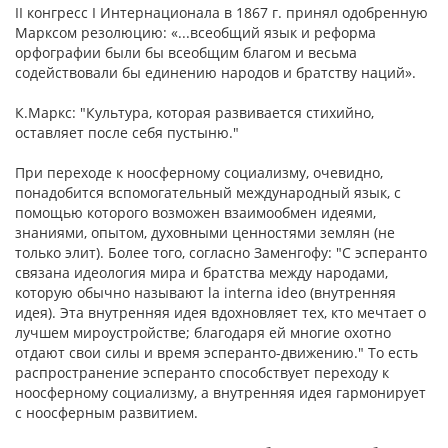
II конгресс I Интернационала в 1867 г. принял одобренную
Марксом резолюцию: «...всеобщий язык и реформа
орфографии были бы всеобщим благом и весьма
содействовали бы единению народов и братству наций».
К.Маркс: "Культура, которая развивается стихийно,
оставляет после себя пустыню."
При переходе к ноосферному социализму, очевидно,
понадобится вспомогательный международный язык, с
помощью которого возможен взаимообмен идеями,
знаниями, опытом, духовными ценностями землян (не
только элит). Более того, согласно Заменгофу: "С эсперанто
связана идеология мира и братства между народами,
которую обычно называют la interna ideo (внутренняя
идея). Эта внутренняя идея вдохновляет тех, кто мечтает о
лучшем мироустройстве; благодаря ей многие охотно
отдают свои силы и время эсперанто-движению." То есть
распространение эсперанто способствует переходу к
ноосферному социализму, а внутренняя идея гармонирует
с ноосферным развитием.