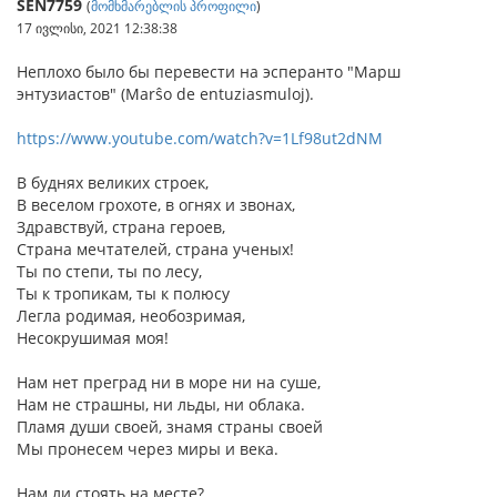
SEN7759
(
მომხმარებლის პროფილი
)
17 ივლისი, 2021 12:38:38
Неплохо было бы перевести на эсперанто "Марш
энтузиастов" (Marŝo de entuziasmuloj).
https://www.youtube.com/watch?v=1Lf98ut2dNM
В буднях великих строек,
В веселом грохоте, в огнях и звонах,
Здравствуй, страна героев,
Страна мечтателей, страна ученых!
Ты по степи, ты по лесу,
Ты к тропикам, ты к полюсу
Легла родимая, необозримая,
Несокрушимая моя!
Нам нет преград ни в море ни на суше,
Нам не страшны, ни льды, ни облака.
Пламя души своей, знамя страны своей
Мы пронесем через миры и века.
Нам ли стоять на месте?