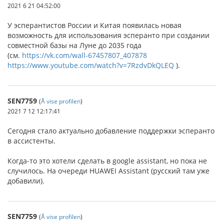
2021 6 21 04:52:00
У эсперантистов России и Китая появилась новая
возможность для использования эсперанто при создании
совместной базы на Луне до 2035 года
(см.
https://vk.com/wall-67457807_407878
https://www.youtube.com/watch?v=7RzdvDkQLEQ
).
SEN7759
(
Å vise profilen
)
2021 7 12 12:17:41
Сегодня стало актуально добавление поддержки эсперанто
в ассистенты.
Когда-то это хотели сделать в google assistant, но пока не
случилось. На очереди HUAWEI Assistant (русский там уже
добавили).
SEN7759
(
Å vise profilen
)