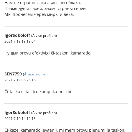
Нам не страшны, ни льды, ни облака.
Пламя души своей, знамя страны своей
Мы пронесем через миры и века.
IgorSokoloff
(Å vise profilen)
2021 7 18 18:18:04
Ну дык provu efektivigi ĉi-taskon, kamarado.
SEN7759
(
Å vise profilen
)
2021 7 19 06:25:16
Ĉi-tasko estas tro komplika por mi.
IgorSokoloff
(Å vise profilen)
2021 7 19 14:12:13
Ĉi-kaze, kamarado Jevgenij, mi mem provu plenumi la taskon,