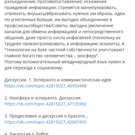
разъединение, противопоставление; искажение
правдивой информации; стремятся манипулировать,
отвлекать, внушать/вбрасывать нужные им образы, идеи.
Но угнетенных больше, им выгодно объединение в
профсоюзы/общества/Советы, выгодно увеличение
каналов для обмена информацией и непосредственного
общения, даже просто числа инфосвязей (поскольку их
труднее проконтролировать, а информацию исказить). А
"технологии на базе частной собственности уничтожают
главное богатство человечества – экосферу".
Поэтому вспомогательный международный язык нужен и
для перехода к социализму.
Дискуссии. 1. Эсперанто и коммунистическая идея
https://vk.com/topic-42815027_46950488
2. Ноосфера и эсперанто. Дискуссия.
https://vk.com/topic-42815027_47125992
3. Предисловие и дискуссия о Красоте...
https://vk.com/topic-42815027_42047493
4. Дискуссия о Добре