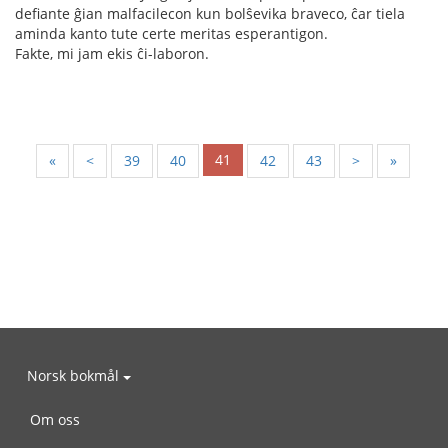
defiante ĝian malfacilecon kun bolŝevika braveco, ĉar tiela
aminda kanto tute certe meritas esperantigon.
Fakte, mi jam ekis ĉi-laboron.
41
«
<
39
40
42
43
>
»
Norsk bokmål
Om oss