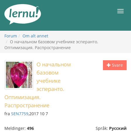
Til
innholdet
Meny
Forum
Om alt annet
О начальном базовом учебнике эсперанто.
Оптимизация. Распространение
О начальном
Svare
базовом
учебнике
эсперанто.
Оптимизация.
Распространение
fra
SEN7759
,2017 10 7
Meldinger:
496
Språk:
Русский