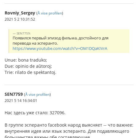
Rovniy_Sergey
(
Å vise profilen
)
2021 5 2 10:31:52
SEN7759:
Появился первый эпизод фильма, достойного для
перевода на эсперанто.
https://www.youtube.com/watch?v=OM1DQaKIVrA
Unue: bona traduko;
Due: opinio de aŭtoroj;
Trie: rilato de spektantoj.
SEN7759
(
Å vise profilen
)
2021 5 14 16:34:01
Нас здесь уже стало: 327096.
В группе эсперанто facebook народ выясняет -- что важнее:
внутренняя идея или язык эсперанто. Для подавляющего
большинства важны обе составляющие.