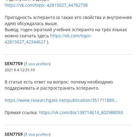
https://vk.com/topic-42815027_44782798
Пригодность эсперанто (а также его свойства и внутренняя
идея) обсуждалась выше.
Вывод: годен (краткий учебник эсперанто на трёх языках
можно скачать здесь
https://vk.com/topic-
42815027_42344627
).
SEN7759
(
Å vise profilen
)
2021 6 4 12:31:10
В статье есть ответ на вопрос: почему необходимо
поддерживать и распространять эсперанто.
https://www.researchgate.net/publication/351711889...
Прямая ссылка:
https://vk.com/doc138714614_602988093
SEN7759
(
Å vise profilen
)