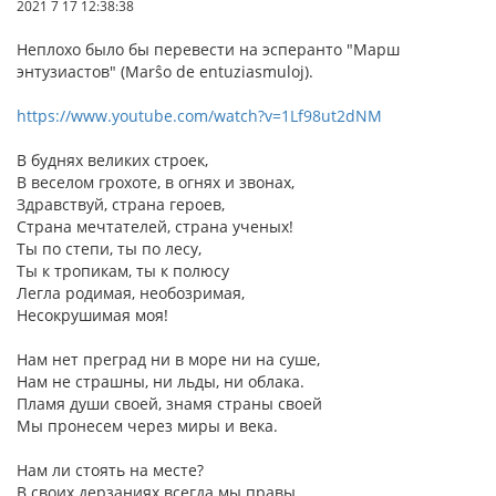
2021 7 17 12:38:38
Неплохо было бы перевести на эсперанто "Марш
энтузиастов" (Marŝo de entuziasmuloj).
https://www.youtube.com/watch?v=1Lf98ut2dNM
В буднях великих строек,
В веселом грохоте, в огнях и звонах,
Здравствуй, страна героев,
Страна мечтателей, страна ученых!
Ты по степи, ты по лесу,
Ты к тропикам, ты к полюсу
Легла родимая, необозримая,
Несокрушимая моя!
Нам нет преград ни в море ни на суше,
Нам не страшны, ни льды, ни облака.
Пламя души своей, знамя страны своей
Мы пронесем через миры и века.
Нам ли стоять на месте?
В своих дерзаниях всегда мы правы.