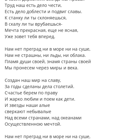
Труд наш есть дело чести,
Есть дело доблести и подвиг славы.
К станку ли ты склоняешься,
В скалу ли ты врубаешься-
Мечта прекрасная, еще не ясная,
Уже зовет тебя вперед.
Нам нет преград ни в море ни на суше,
Нам не страшны, ни льды, ни облака.
Пламя души своей, знамя страны своей
Мы пронесем через миры и века.
Создан наш мир на славу,
За годы сделаны дела столетий.
Счастье берем по праву
И жарко любим и поем как дети.
И звезды наши алые
сверкают небывалые
Над всеми странами, над океанами
Осуществленною мечтой.
Нам нет преград ни в море ни на суше,