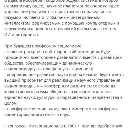
В идеале ноосфера - социоприродная система, в которой
(гармонизирующее) научное планетарное опережающее
управление реализуется нравственно-справедливым
разумом человека и глобальным интегральным
интеллектом, формируемым с помощью компьютерных и
телекоммуникационных технологий (в том числе систем
ИИ и интернета).
При будущем ноосферном социализме:
- человек раскроет свой творческий потенциал, будет
гармонично, всесторонне развиваться вместе с развитием
общества, обеспечивающим динамическую
социоприродную – ноосферную - гармонию;
- опережающее развитие науки и образования будет иметь
высший приоритет для реализации научного управления
социоприродным – ноосферным развитием со стороны
коллективного разума общества, в котором отражено
единство науки, культуры и образования, и человечества в
целом;
- ноосферное учение определяет императив ноосферно-
ориентированного синтеза наук.
II конгресс I Интернационала в 1867 г. принял одобренную