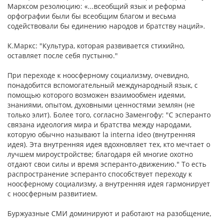
Марксом резолюцию: «...всеобщий язык и реформа
орфографии были бы всеобщим благом и весьма
содействовали бы единению народов и братству наций».
К.Маркс: "Культура, которая развивается стихийно,
оставляет после себя пустыню."
При переходе к ноосферному социализму, очевидно,
понадобится вспомогательный международный язык, с
помощью которого возможен взаимообмен идеями,
знаниями, опытом, духовными ценностями землян (не
только элит). Более того, согласно Заменгофу: "С эсперанто
связана идеология мира и братства между народами,
которую обычно называют la interna ideo (внутренняя
идея). Эта внутренняя идея вдохновляет тех, кто мечтает о
лучшем мироустройстве; благодаря ей многие охотно
отдают свои силы и время эсперанто-движению." То есть
распространение эсперанто способствует переходу к
ноосферному социализму, а внутренняя идея гармонирует
с ноосферным развитием.
Буржуазные СМИ доминируют и работают на разобщение,