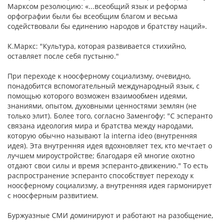
Марксом резолюцию: «...всеобщий язык и реформа
орфографии были бы всеобщим благом и весьма
содействовали бы единению народов и братству наций».
К.Маркс: "Культура, которая развивается стихийно,
оставляет после себя пустыню."
При переходе к ноосферному социализму, очевидно,
понадобится вспомогательный международный язык, с
помощью которого возможен взаимообмен идеями,
знаниями, опытом, духовными ценностями землян (не
только элит). Более того, согласно Заменгофу: "С эсперанто
связана идеология мира и братства между народами,
которую обычно называют la interna ideo (внутренняя
идея). Эта внутренняя идея вдохновляет тех, кто мечтает о
лучшем мироустройстве; благодаря ей многие охотно
отдают свои силы и время эсперанто-движению." То есть
распространение эсперанто способствует переходу к
ноосферному социализму, а внутренняя идея гармонирует
с ноосферным развитием.
Буржуазные СМИ доминируют и работают на разобщение,