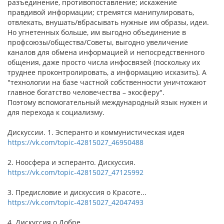
разъединение, противопоставление; искажение
правдивой информации; стремятся манипулировать,
отвлекать, внушать/вбрасывать нужные им образы, идеи.
Но угнетенных больше, им выгодно объединение в
профсоюзы/общества/Советы, выгодно увеличение
каналов для обмена информацией и непосредственного
общения, даже просто числа инфосвязей (поскольку их
труднее проконтролировать, а информацию исказить). А
"технологии на базе частной собственности уничтожают
главное богатство человечества – экосферу".
Поэтому вспомогательный международный язык нужен и
для перехода к социализму.
Дискуссии. 1. Эсперанто и коммунистическая идея
https://vk.com/topic-42815027_46950488
2. Ноосфера и эсперанто. Дискуссия.
https://vk.com/topic-42815027_47125992
3. Предисловие и дискуссия о Красоте...
https://vk.com/topic-42815027_42047493
4. Дискуссия о Добре