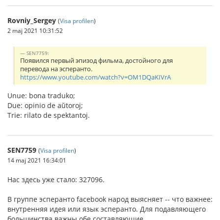
Rovniy_Sergey
(
Visa profilen
)
2 maj 2021 10:31:52
SEN7759:
Появился первый эпизод фильма, достойного для
перевода на эсперанто.
https://www.youtube.com/watch?v=OM1DQaKIVrA
Unue: bona traduko;
Due: opinio de aŭtoroj;
Trie: rilato de spektantoj.
SEN7759
(
Visa profilen
)
14 maj 2021 16:34:01
Нас здесь уже стало: 327096.
В группе эсперанто facebook народ выясняет -- что важнее:
внутренняя идея или язык эсперанто. Для подавляющего
большинства важны обе составляющие.