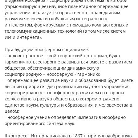
В идеале ноосфера - социоприродная система, в которой
(гармонизирующее) научное планетарное опережающее
управление реализуется нравственно-справедливым
разумом человека и глобальным интегральным
интеллектом, формируемым с помощью компьютерных и
телекоммуникационных технологий (в том числе систем
ИИ и интернета).
При будущем ноосферном социализме:
- человек раскроет свой творческий потенциал, будет
гармонично, всесторонне развиваться вместе с развитием
общества, обеспечивающим динамическую
социоприродную – ноосферную - гармонию;
- опережающее развитие науки и образования будет иметь
высший приоритет для реализации научного управления
социоприродным – ноосферным развитием со стороны
коллективного разума общества, в котором отражено
единство науки, культуры и образования, и человечества в
целом;
- ноосферное учение определяет императив ноосферно-
ориентированного синтеза наук.
II конгресс I Интернационала в 1867 г. принял одобренную