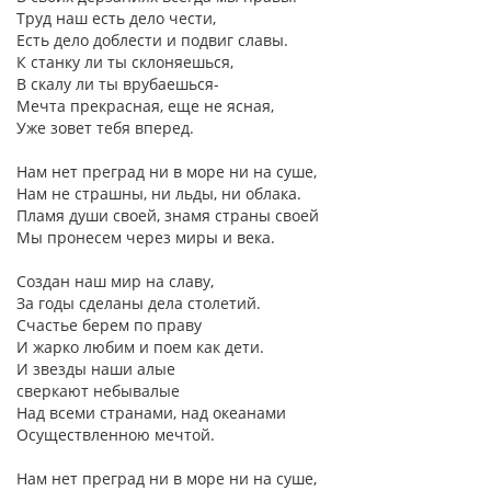
Труд наш есть дело чести,
Есть дело доблести и подвиг славы.
К станку ли ты склоняешься,
В скалу ли ты врубаешься-
Мечта прекрасная, еще не ясная,
Уже зовет тебя вперед.
Нам нет преград ни в море ни на суше,
Нам не страшны, ни льды, ни облака.
Пламя души своей, знамя страны своей
Мы пронесем через миры и века.
Создан наш мир на славу,
За годы сделаны дела столетий.
Счастье берем по праву
И жарко любим и поем как дети.
И звезды наши алые
сверкают небывалые
Над всеми странами, над океанами
Осуществленною мечтой.
Нам нет преград ни в море ни на суше,