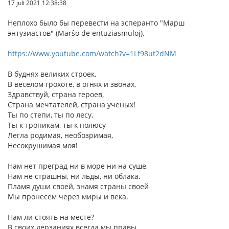
17 juli 2021 12:38:38
Неплохо было бы перевести на эсперанто "Марш
энтузиастов" (Marŝo de entuziasmuloj).
https://www.youtube.com/watch?v=1Lf98ut2dNM
В буднях великих строек,
В веселом грохоте, в огнях и звонах,
Здравствуй, страна героев,
Страна мечтателей, страна ученых!
Ты по степи, ты по лесу,
Ты к тропикам, ты к полюсу
Легла родимая, необозримая,
Несокрушимая моя!
Нам нет преград ни в море ни на суше,
Нам не страшны, ни льды, ни облака.
Пламя души своей, знамя страны своей
Мы пронесем через миры и века.
Нам ли стоять на месте?
В своих дерзаниях всегда мы правы.