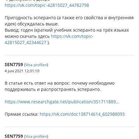
https://vk.com/topic-42815027_44782798
Пригодность эсперанто (а также его свойства и внутренняя
идея) обсуждалась выше.
Вывод: годен (краткий учебник эсперанто на трёх языках
можно скачать здесь
https://vk.com/topic-
42815027_42344627
).
SEN7759
(
Visa profilen
)
4 juni 2021 12:31:10
В статье есть ответ на вопрос: почему необходимо
поддерживать и распространять эсперанто.
https://www.researchgate.net/publication/351711889...
Прямая ссылка:
https://vk.com/doc138714614_602988093
SEN7759
(
Visa profilen
)