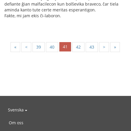
defiante ĝian malfacilecon kun bolŝevika braveco, ĉar tiela
aminda kanto tute certe meritas esperantigon.
Fakte, mi jam ekis ĉi-laboron.
41
«
<
39
40
42
43
>
»
Svenska
Om oss