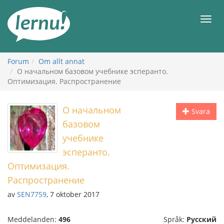
Till
sidans
Meny
innehåll
Forum
Om allt annat
О начальном базовом учебнике эсперанто.
Оптимизация. Распространение
О начальном
Svara
базовом
учебнике
эсперанто.
Оптимизация.
Распространение
av
SEN7759
, 7 oktober 2017
Meddelanden:
496
Språk:
Русский