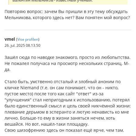
Валентин Мельников - известный ученый:
Повторяю вопрос: зачем Вы пришли в эту тему обсуждать
Мельникова, которого здесь нет? Вам понятен мой вопрос?
vmel
(
Vise profilen
)
26. jul. 2025 08.13.50
Зашёл сюда по наводке знакомого, просто из любопытства.
Не пожалел получаса на просмотр нескольких страниц. М-
да.
Стало быть, умственно отсталый и злобный аноним по
кличке Niemand (т.е. он сам понимает, что он - никто,
пустое место) после того как сайт "ответ" из-за
"улучшения" стал непригодным к использованию, потерял
было единственный смысл и цель своей никчёмной жизни:
плевание дерьмом в эсперанто и лютую ненависть ко мне
лично. Больше-то ему в жизни заняться нечем, хоть
вешайся. Но вот, нашёл-таки площадку.
Свою шизофрению здесь он показал ещё ярче, чем там.