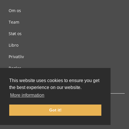
Om os
Team
Støt os
Libro
Privatliv
Regler
Kontakt os
This website uses cookies to ensure you get
the best experience on our website.
More information
Got it!
© 2002-2026 lernu.net |
Impressum