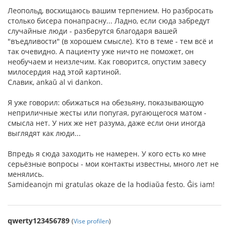
Леопольд, восхищаюсь вашим терпением. Но разбросать
столько бисера понапрасну... Ладно, если сюда забредут
случайные люди - разберутся благодаря вашей
"въедливости" (в хорошем смысле). Кто в теме - тем всё и
так очевидно. А пациенту уже ничто не поможет, он
необучаем и неизлечим. Как говорится, опустим завесу
милосердия над этой картиной.
Славик, ankaŭ al vi dankon.
Я уже говорил: обижаться на обезьяну, показывающую
неприличные жесты или попугая, ругающегося матом -
смысла нет. У них же нет разума, даже если они иногда
выглядят как люди...
Впредь я сюда заходить не намерен. У кого есть ко мне
серьёзные вопросы - мои контакты известны, много лет не
менялись.
Samideanojn mi gratulas okaze de la hodiaŭa festo. Ĝis iam!
qwerty123456789
(
Vise profilen
)