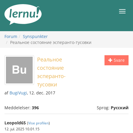
Til
indholdet
Men
Forum
Synspunkter
Реальное состояние эсперанто-тусовки
Реальное
Svare
состояние
эсперанто-
тусовки
af
BugiVugi
, 12. dec. 2017
Meddelelser:
396
Sprog:
Русский
Leopold65
(
Vise profilen
)
12. jul. 2025 10.01.15