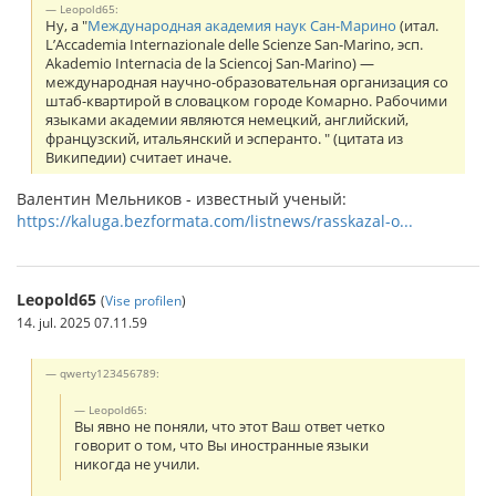
Leopold65:
Ну, а "
Международная академия наук Сан-Марино
(итал.
L’Accademia Internazionale delle Scienze San-Marino, эсп.
Akademio Internacia de la Sciencoj San-Marino) —
международная научно-образовательная организация со
штаб-квартирой в словацком городе Комарно. Рабочими
языками академии являются немецкий, английский,
французский, итальянский и эсперанто. " (цитата из
Википедии) считает иначе.
Валентин Мельников - известный ученый:
https://kaluga.bezformata.com/listnews/rasskazal-o...
Leopold65
(
Vise profilen
)
14. jul. 2025 07.11.59
qwerty123456789:
Leopold65:
Вы явно не поняли, что этот Ваш ответ четко
говорит о том, что Вы иностранные языки
никогда не учили.