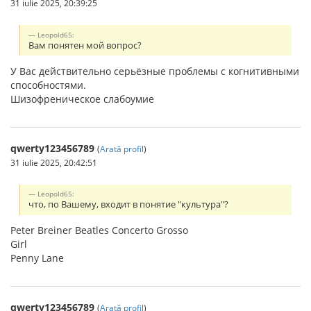
31 iulie 2025, 20:39:25
Leopold65:
Вам понятен мой вопрос?
У Вас действительно серьёзные проблемы с когнитивными
способностями.
Шизофреническое слабоумие
qwerty123456789
(
Arată profil
)
31 iulie 2025, 20:42:51
Leopold65:
что, по Вашему, входит в понятие "культура"?
Peter Breiner Beatles Concerto Grosso
Girl
Penny Lane
qwerty123456789
(
Arată profil
)