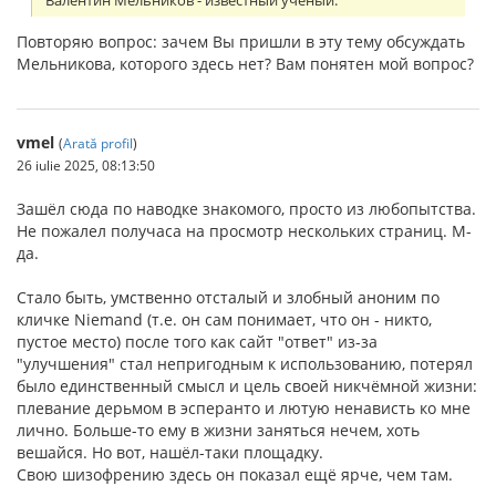
Валентин Мельников - известный ученый:
Повторяю вопрос: зачем Вы пришли в эту тему обсуждать
Мельникова, которого здесь нет? Вам понятен мой вопрос?
vmel
(
Arată profil
)
26 iulie 2025, 08:13:50
Зашёл сюда по наводке знакомого, просто из любопытства.
Не пожалел получаса на просмотр нескольких страниц. М-
да.
Стало быть, умственно отсталый и злобный аноним по
кличке Niemand (т.е. он сам понимает, что он - никто,
пустое место) после того как сайт "ответ" из-за
"улучшения" стал непригодным к использованию, потерял
было единственный смысл и цель своей никчёмной жизни:
плевание дерьмом в эсперанто и лютую ненависть ко мне
лично. Больше-то ему в жизни заняться нечем, хоть
вешайся. Но вот, нашёл-таки площадку.
Свою шизофрению здесь он показал ещё ярче, чем там.