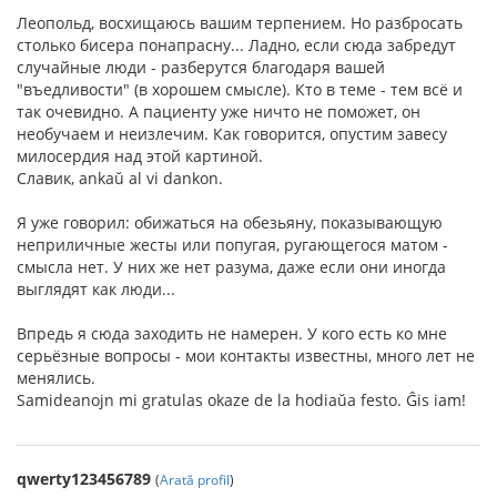
Леопольд, восхищаюсь вашим терпением. Но разбросать
столько бисера понапрасну... Ладно, если сюда забредут
случайные люди - разберутся благодаря вашей
"въедливости" (в хорошем смысле). Кто в теме - тем всё и
так очевидно. А пациенту уже ничто не поможет, он
необучаем и неизлечим. Как говорится, опустим завесу
милосердия над этой картиной.
Славик, ankaŭ al vi dankon.
Я уже говорил: обижаться на обезьяну, показывающую
неприличные жесты или попугая, ругающегося матом -
смысла нет. У них же нет разума, даже если они иногда
выглядят как люди...
Впредь я сюда заходить не намерен. У кого есть ко мне
серьёзные вопросы - мои контакты известны, много лет не
менялись.
Samideanojn mi gratulas okaze de la hodiaŭa festo. Ĝis iam!
qwerty123456789
(
Arată profil
)