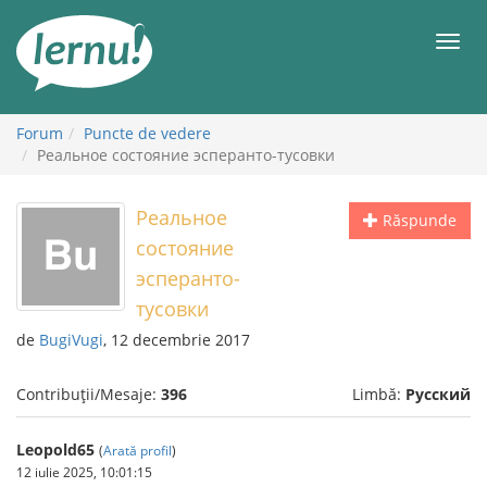
Mergi
la
Meni
conținut
Forum
Puncte de vedere
Реальное состояние эсперанто-тусовки
Реальное
Răspunde
состояние
эсперанто-
тусовки
de
BugiVugi
, 12 decembrie 2017
Contribuții/Mesaje:
396
Limbă:
Русский
Leopold65
(
Arată profil
)
12 iulie 2025, 10:01:15