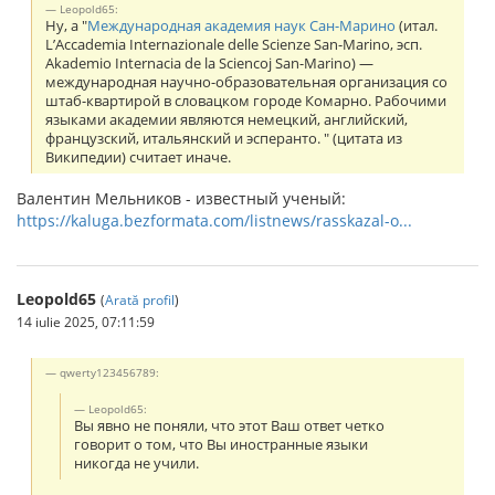
Leopold65:
Ну, а "
Международная академия наук Сан-Марино
(итал.
L’Accademia Internazionale delle Scienze San-Marino, эсп.
Akademio Internacia de la Sciencoj San-Marino) —
международная научно-образовательная организация со
штаб-квартирой в словацком городе Комарно. Рабочими
языками академии являются немецкий, английский,
французский, итальянский и эсперанто. " (цитата из
Википедии) считает иначе.
Валентин Мельников - известный ученый:
https://kaluga.bezformata.com/listnews/rasskazal-o...
Leopold65
(
Arată profil
)
14 iulie 2025, 07:11:59
qwerty123456789:
Leopold65:
Вы явно не поняли, что этот Ваш ответ четко
говорит о том, что Вы иностранные языки
никогда не учили.