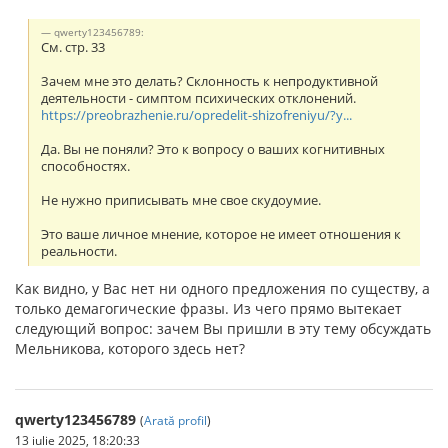
qwerty123456789:
См. стр. 33
Зачем мне это делать? Склонность к непродуктивной
деятельности - симптом психических отклонений.
https://preobrazhenie.ru/opredelit-shizofreniyu/?y...
Да. Вы не поняли? Это к вопросу о ваших когнитивных
способностях.
Не нужно приписывать мне свое скудоумие.
Это ваше личное мнение, которое не имеет отношения к
реальности.
Как видно, у Вас нет ни одного предложения по существу, а
только демагогические фразы. Из чего прямо вытекает
следующий вопрос: зачем Вы пришли в эту тему обсуждать
Мельникова, которого здесь нет?
qwerty123456789
(
Arată profil
)
13 iulie 2025, 18:20:33