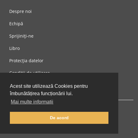
Despre noi
Echipă
Sprijiniți-ne
Libro
Protecția datelor
Condiții de utilizare
Mesaj către noi
Acest site utilizează Cookies pentru
îmbunătățirea funcționării lui.
Mai multe informații
De acord
© 2002-2026 lernu.net |
Impressum