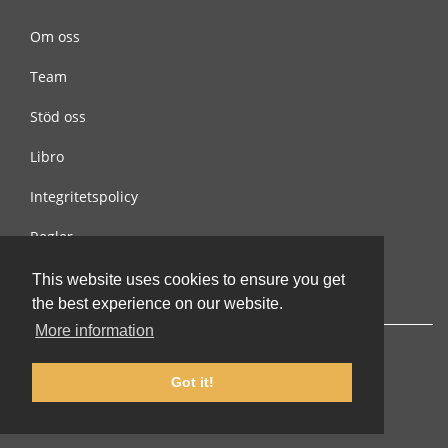
Om oss
Team
Stöd oss
Libro
Integritetspolicy
Regler
Kontakta oss
This website uses cookies to ensure you get
the best experience on our website.
More information
Got it!
© 2002-2026 lernu.net |
Impressum