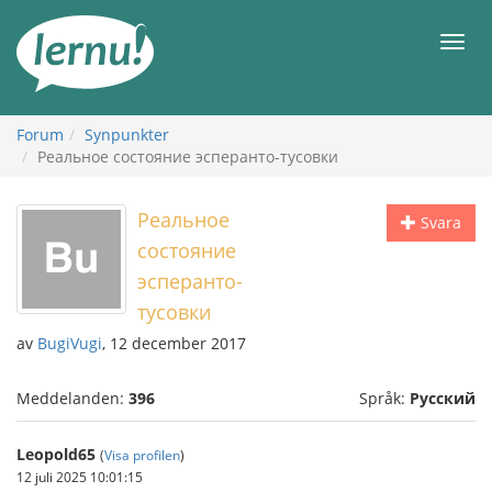
Till
sidans
Meny
innehåll
Forum
Synpunkter
Реальное состояние эсперанто-тусовки
Реальное
Svara
состояние
эсперанто-
тусовки
av
BugiVugi
, 12 december 2017
Meddelanden:
396
Språk:
Русский
Leopold65
(
Visa profilen
)
12 juli 2025 10:01:15