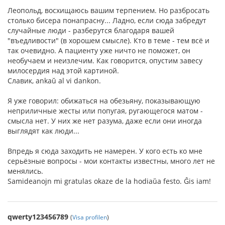
Леопольд, восхищаюсь вашим терпением. Но разбросать
столько бисера понапрасну... Ладно, если сюда забредут
случайные люди - разберутся благодаря вашей
"въедливости" (в хорошем смысле). Кто в теме - тем всё и
так очевидно. А пациенту уже ничто не поможет, он
необучаем и неизлечим. Как говорится, опустим завесу
милосердия над этой картиной.
Славик, ankaŭ al vi dankon.
Я уже говорил: обижаться на обезьяну, показывающую
неприличные жесты или попугая, ругающегося матом -
смысла нет. У них же нет разума, даже если они иногда
выглядят как люди...
Впредь я сюда заходить не намерен. У кого есть ко мне
серьёзные вопросы - мои контакты известны, много лет не
менялись.
Samideanojn mi gratulas okaze de la hodiaŭa festo. Ĝis iam!
qwerty123456789
(
Visa profilen
)