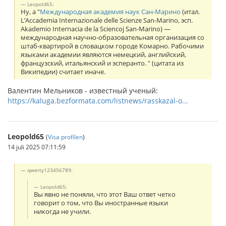
Leopold65:
Ну, а "
Международная академия наук Сан-Марино
(итал.
L’Accademia Internazionale delle Scienze San-Marino, эсп.
Akademio Internacia de la Sciencoj San-Marino) —
международная научно-образовательная организация со
штаб-квартирой в словацком городе Комарно. Рабочими
языками академии являются немецкий, английский,
французский, итальянский и эсперанто. " (цитата из
Википедии) считает иначе.
Валентин Мельников - известный ученый:
https://kaluga.bezformata.com/listnews/rasskazal-o...
Leopold65
(
Visa profilen
)
14 juli 2025 07:11:59
qwerty123456789:
Leopold65:
Вы явно не поняли, что этот Ваш ответ четко
говорит о том, что Вы иностранные языки
никогда не учили.