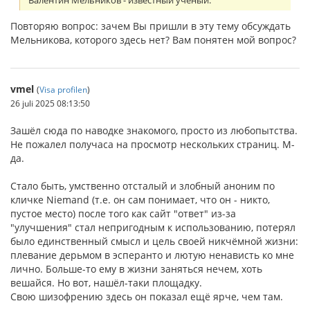
Валентин Мельников - известный ученый:
Повторяю вопрос: зачем Вы пришли в эту тему обсуждать
Мельникова, которого здесь нет? Вам понятен мой вопрос?
vmel
(
Visa profilen
)
26 juli 2025 08:13:50
Зашёл сюда по наводке знакомого, просто из любопытства.
Не пожалел получаса на просмотр нескольких страниц. М-
да.
Стало быть, умственно отсталый и злобный аноним по
кличке Niemand (т.е. он сам понимает, что он - никто,
пустое место) после того как сайт "ответ" из-за
"улучшения" стал непригодным к использованию, потерял
было единственный смысл и цель своей никчёмной жизни:
плевание дерьмом в эсперанто и лютую ненависть ко мне
лично. Больше-то ему в жизни заняться нечем, хоть
вешайся. Но вот, нашёл-таки площадку.
Свою шизофрению здесь он показал ещё ярче, чем там.