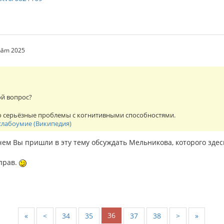
 năm 2025
ой вопрос?
но серьёзные проблемы с когнитивными способностями.
лабоумие (Википедия)
ем Вы пришли в эту тему обсуждать Мельникова, которого здес
прав.
36
«
<
34
35
37
38
>
»