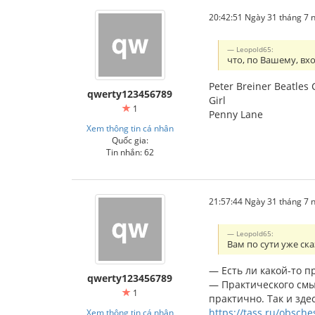
20:42:51 Ngày 31 tháng 7
Leopold65:
что, по Вашему, вхо
Peter Breiner Beatles
qwerty123456789
Girl
1
Penny Lane
Xem thông tin cá nhân
Quốc gia:
Tin nhắn: 62
21:57:44 Ngày 31 tháng 7
Leopold65:
Вам по сути уже ск
— Есть ли какой-то п
qwerty123456789
— Практического смыс
1
практично. Так и здес
https://tass.ru/obsch
Xem thông tin cá nhân