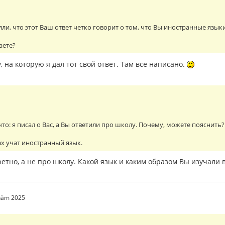
яли, что этот Ваш ответ четко говорит о том, что Вы иностранные язык
аете?
, на которую я дал тот свой ответ. Там всё написано.
что: я писал о Вас, а Вы ответили про школу. Почему, можете пояснить?
х учат иностранный язык.
ретно, а не про школу. Какой язык и каким образом Вы изучали 
 năm 2025