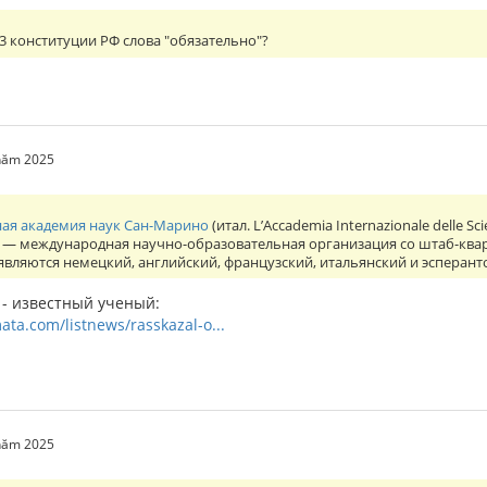
43 конституции РФ слова "обязательно"?
 năm 2025
ая академия наук Сан-Марино
(итал. L’Accademia Internazionale delle Sc
o) — международная научно-образовательная организация со штаб-кв
вляются немецкий, английский, французский, итальянский и эсперанто. 
- известный ученый:
ata.com/listnews/rasskazal-o...
 năm 2025