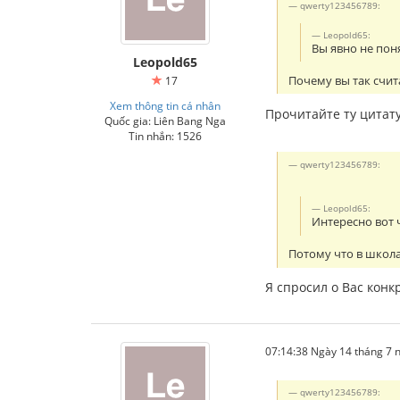
qwerty123456789:
Leopold65:
Вы явно не пон
Leopold65
Почему вы так счит
17
Xem thông tin cá nhân
Прочитайте ту цитату
Quốc gia: Liên Bang Nga
Tin nhắn: 1526
qwerty123456789:
Leopold65:
Интересно вот 
Потому что в школа
Я спросил о Вас конк
07:14:38 Ngày 14 tháng 7
qwerty123456789: