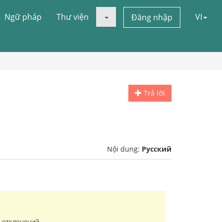
Ngữ pháp
Thư viện
VI
Đăng nhập
Trả lời
Nội dung:
Русский
х отклонений.