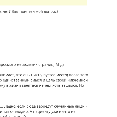
ь нет? Вам понятен мой вопрос?
просмотр нескольких страниц. М-да.
имает, что он - никто, пустое место) после того
ыло единственный смысл и цель своей никчёмной
му в жизни заняться нечем, хоть вешайся. Но
. Ладно, если сюда забредут случайные люди -
 и так очевидно. А пациенту уже ничто не
этой картиной.