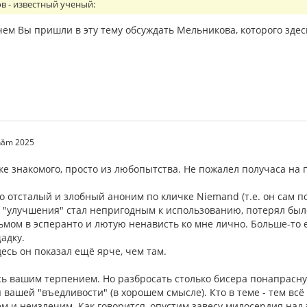
в - известный ученый:
ем Вы пришли в эту тему обсуждать Мельникова, которого здес
 năm 2025
е знакомого, просто из любопытства. Не пожалел получаса на 
о отсталый и злобный аноним по кличке Niemand (т.е. он сам пон
-за "улучшения" стал непригодным к использованию, потерял б
мом в эсперанто и лютую ненависть ко мне лично. Больше-то е
адку.
сь он показал ещё ярче, чем там.
ь вашим терпением. Но разбросать столько бисера понапрасну..
 вашей "въедливости" (в хорошем смысле). Кто в теме - тем всё
м и неизлечим. Как говорится, опустим завесу милосердия над 