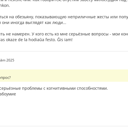
ankon.
аться на обезьяну, показывающую неприличные жесты или попуг
и они иногда выглядят как люди...
ть не намерен. У кого есть ко мне серьёзные вопросы - мои кон
as okaze de la hodiaŭa festo. Ĝis iam!
 năm 2025
опрос?
 серьёзные проблемы с когнитивными способностями.
абоумие