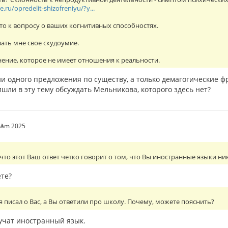
.ru/opredelit-shizofreniyu/?y...
Это к вопросу о ваших когнитивных способностях.
ать мне свое скудоумие.
ение, которое не имеет отношения к реальности.
 ни одного предложения по существу, а только демагогические 
шли в эту тему обсуждать Мельникова, которого здесь нет?
 năm 2025
 что этот Ваш ответ четко говорит о том, что Вы иностранные языки ни
ете?
 я писал о Вас, а Вы ответили про школу. Почему, можете пояснить?
 учат иностранный язык.