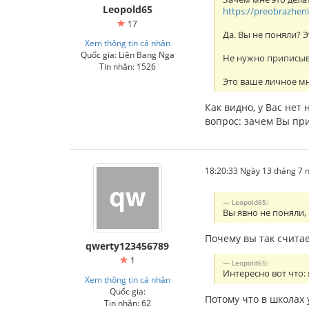
Leopold65
https://preobrazhenie
17
Да. Вы не поняли? 
Xem thông tin cá nhân
Quốc gia: Liên Bang Nga
Не нужно приписыв
Tin nhắn: 1526
Это ваше личное мн
Как видно, у Вас нет
вопрос: зачем Вы при
18:20:33 Ngày 13 tháng 7
Leopold65:
Вы явно не поняли,
Почему вы так счита
qwerty123456789
1
Leopold65:
Интересно вот что:
Xem thông tin cá nhân
Quốc gia:
Потому что в школах
Tin nhắn: 62