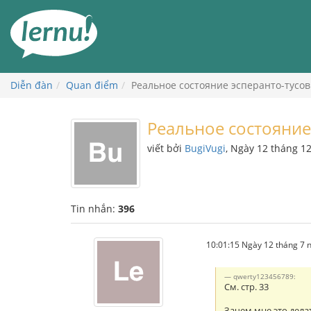
Đi
đến
phần
nội
dung
Diễn đàn
Quan điểm
Реальное состояние эсперанто-тусов
Реальное состояние
viết bởi
BugiVugi
, Ngày 12 tháng 1
Tin nhắn:
396
10:01:15 Ngày 12 tháng 7
qwerty123456789:
См. стр. 33
Зачем мне это дела