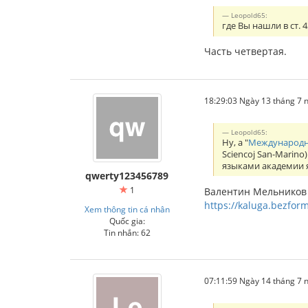
Leopold65:
где Вы нашли в ст. 
Часть четвертая.
18:29:03 Ngày 13 tháng 7
Leopold65:
Ну, а "
Международн
Sciencoj San-Marin
языками академии я
qwerty123456789
1
Валентин Мельников 
https://kaluga.bezform
Xem thông tin cá nhân
Quốc gia:
Tin nhắn: 62
07:11:59 Ngày 14 tháng 7