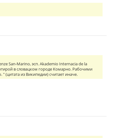
ienze San-Marino, эсп. Akademio Internacia de la
артирой в словацком городе Комарно. Рабочими
" (цитата из Википедии) считает иначе.