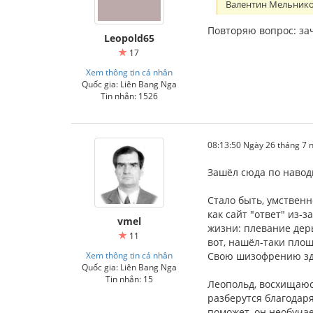
Валентин Мельнико
Повторяю вопрос: зач
Leopold65
17
Xem thông tin cá nhân
Quốc gia: Liên Bang Nga
Tin nhắn: 1526
08:13:50 Ngày 26 tháng 7
Зашёл сюда по наводк
Стало быть, умственн
как сайт "ответ" из
vmel
жизни: плевание дерь
11
вот, нашёл-таки площ
Xem thông tin cá nhân
Свою шизофрению зде
Quốc gia: Liên Bang Nga
Tin nhắn: 15
Леопольд, восхищаюс
разберутся благодаря
поможет, он необучае