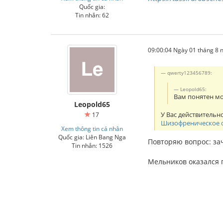
Quốc gia:
Tin nhắn: 62
09:00:04 Ngày 01 tháng 8
qwerty123456789:
Leopold65:
Вам понятен м
Leopold65
У Вас действитель
17
Шизофреническое с
Xem thông tin cá nhân
Quốc gia: Liên Bang Nga
Повторяю вопрос: зач
Tin nhắn: 1526
Мельников оказался 