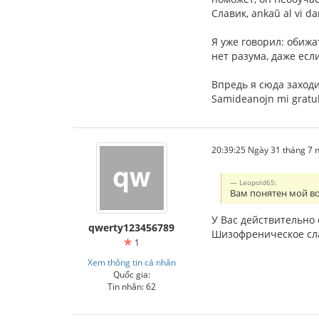
Славик, ankaŭ al vi d
Я уже говорил: обиж
нет разума, даже есл
Впредь я сюда заходи
Samideanojn mi gratul
20:39:25 Ngày 31 tháng 7
Leopold65:
Вам понятен мой в
У Вас действительно
qwerty123456789
Шизофреническое сл
1
Xem thông tin cá nhân
Quốc gia:
Tin nhắn: 62