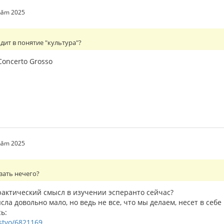
 năm 2025
дит в понятие "культура"?
 Concerto Grosso
 năm 2025
азать нечего?
рактический смысл в изучении эсперанто сейчас?
ла довольно мало, но ведь не все, что мы делаем, несет в себ
ь:
estvo/6821169