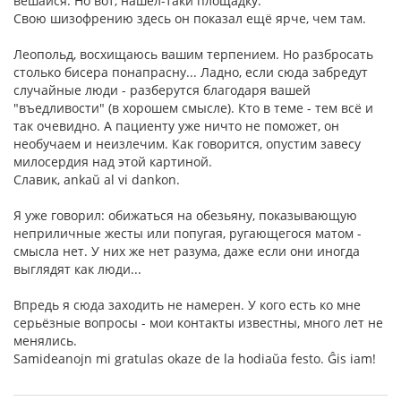
вешайся. Но вот, нашёл-таки площадку.
Свою шизофрению здесь он показал ещё ярче, чем там.
Леопольд, восхищаюсь вашим терпением. Но разбросать
столько бисера понапрасну... Ладно, если сюда забредут
случайные люди - разберутся благодаря вашей
"въедливости" (в хорошем смысле). Кто в теме - тем всё и
так очевидно. А пациенту уже ничто не поможет, он
необучаем и неизлечим. Как говорится, опустим завесу
милосердия над этой картиной.
Славик, ankaŭ al vi dankon.
Я уже говорил: обижаться на обезьяну, показывающую
неприличные жесты или попугая, ругающегося матом -
смысла нет. У них же нет разума, даже если они иногда
выглядят как люди...
Впредь я сюда заходить не намерен. У кого есть ко мне
серьёзные вопросы - мои контакты известны, много лет не
менялись.
Samideanojn mi gratulas okaze de la hodiaŭa festo. Ĝis iam!