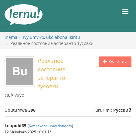
Ku
rupapuro
Urut
rw'ibirimwo
Inama
Ivyiumviro, uko abona ikintu
Реальное состояние эсперанто-тусовки
Реальное
Kwishura
состояние
эсперанто-
тусовки
ca, kivuye
Ubutumwa
396
ururimi:
Русский
Leopold65
(
Kwerekana umwidondoro
)
12 Mukakaro 2025 10:01:15