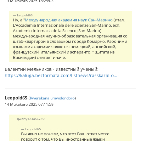
13 Mukakaro 2025 18:29:03
Leopold65:
Ну, а "
Международная академия наук Сан-Марино
(итал.
L’Accademia Internazionale delle Scienze San-Marino, эсп.
Akademio Internacia de la Sciencoj San-Marino) —
международная научно-образовательная организация со
штаб-квартирой в словацком городе Комарно. Рабочими
языками академии являются немецкий, английский,
французский, итальянский и эсперанто. " (цитата из
Википедии) считает иначе.
Валентин Мельников - известный ученый:
https://kaluga.bezformata.com/listnews/rasskazal-o...
Leopold65
(
Kwerekana umwidondoro
)
14 Mukakaro 2025 07:11:59
qwerty123456789:
Leopold65:
Вы явно не поняли, что этот Ваш ответ четко
говорит о том, что Вы иностранные языки