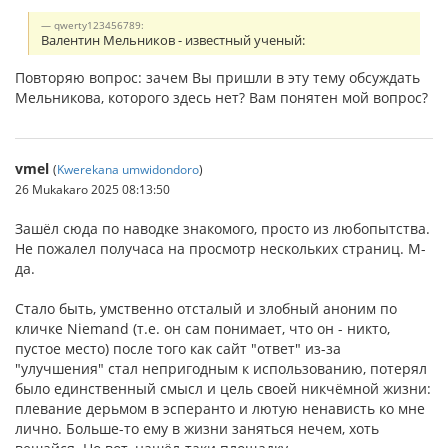
qwerty123456789:
Валентин Мельников - известный ученый:
Повторяю вопрос: зачем Вы пришли в эту тему обсуждать
Мельникова, которого здесь нет? Вам понятен мой вопрос?
vmel
(
Kwerekana umwidondoro
)
26 Mukakaro 2025 08:13:50
Зашёл сюда по наводке знакомого, просто из любопытства.
Не пожалел получаса на просмотр нескольких страниц. М-
да.
Стало быть, умственно отсталый и злобный аноним по
кличке Niemand (т.е. он сам понимает, что он - никто,
пустое место) после того как сайт "ответ" из-за
"улучшения" стал непригодным к использованию, потерял
было единственный смысл и цель своей никчёмной жизни:
плевание дерьмом в эсперанто и лютую ненависть ко мне
лично. Больше-то ему в жизни заняться нечем, хоть