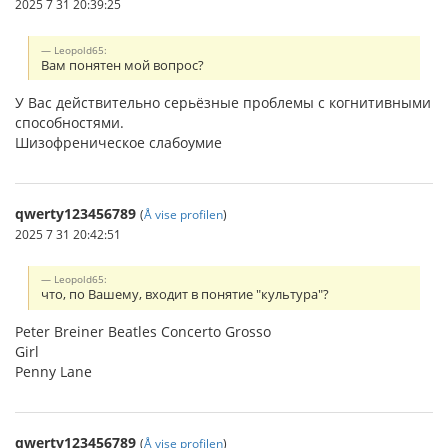
2025 7 31 20:39:25
Leopold65:
Вам понятен мой вопрос?
У Вас действительно серьёзные проблемы с когнитивными
способностями.
Шизофреническое слабоумие
qwerty123456789
(
Å vise profilen
)
2025 7 31 20:42:51
Leopold65:
что, по Вашему, входит в понятие "культура"?
Peter Breiner Beatles Concerto Grosso
Girl
Penny Lane
qwerty123456789
(
Å vise profilen
)