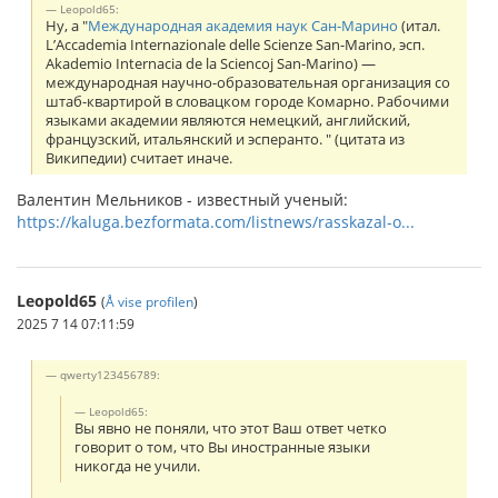
Leopold65:
Ну, а "
Международная академия наук Сан-Марино
(итал.
L’Accademia Internazionale delle Scienze San-Marino, эсп.
Akademio Internacia de la Sciencoj San-Marino) —
международная научно-образовательная организация со
штаб-квартирой в словацком городе Комарно. Рабочими
языками академии являются немецкий, английский,
французский, итальянский и эсперанто. " (цитата из
Википедии) считает иначе.
Валентин Мельников - известный ученый:
https://kaluga.bezformata.com/listnews/rasskazal-o...
Leopold65
(
Å vise profilen
)
2025 7 14 07:11:59
qwerty123456789:
Leopold65:
Вы явно не поняли, что этот Ваш ответ четко
говорит о том, что Вы иностранные языки
никогда не учили.