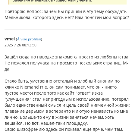
Валентин Мельников - известный ученый:
Повторяю вопрос: зачем Вы пришли в эту тему обсуждать
Мельникова, которого здесь нет? Вам понятен мой вопрос?
vmel
(
Å vise profilen
)
2025 7 26 08:13:50
Зашёл сюда по наводке знакомого, просто из любопытства.
Не пожалел получаса на просмотр нескольких страниц. М-
да.
Стало быть, умственно отсталый и злобный аноним по
кличке Niemand (т.е. он сам понимает, что он - никто,
пустое место) после того как сайт "ответ" из-за
"улучшения" стал непригодным к использованию, потерял
было единственный смысл и цель своей никчёмной жизни:
плевание дерьмом в эсперанто и лютую ненависть ко мне
лично. Больше-то ему в жизни заняться нечем, хоть
вешайся. Но вот, нашёл-таки площадку.
Свою шизофрению здесь он показал ещё ярче, чем там.