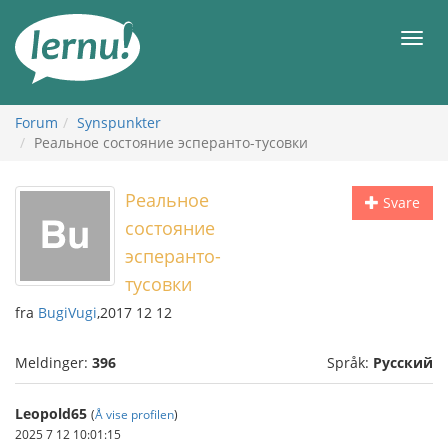
Til
innholdet
Meny
Forum
Synspunkter
Реальное состояние эсперанто-тусовки
Реальное
Svare
состояние
эсперанто-
тусовки
fra
BugiVugi
,2017 12 12
Meldinger:
396
Språk:
Русский
Leopold65
(
Å vise profilen
)
2025 7 12 10:01:15