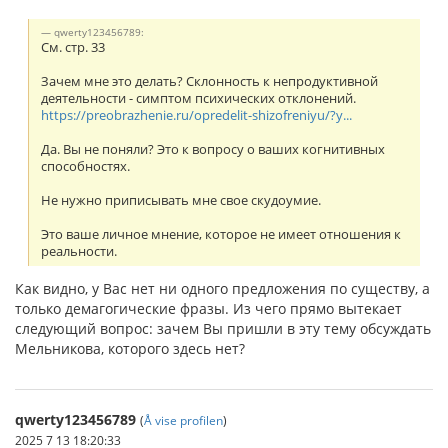
qwerty123456789:
См. стр. 33
Зачем мне это делать? Склонность к непродуктивной
деятельности - симптом психических отклонений.
https://preobrazhenie.ru/opredelit-shizofreniyu/?y...
Да. Вы не поняли? Это к вопросу о ваших когнитивных
способностях.
Не нужно приписывать мне свое скудоумие.
Это ваше личное мнение, которое не имеет отношения к
реальности.
Как видно, у Вас нет ни одного предложения по существу, а
только демагогические фразы. Из чего прямо вытекает
следующий вопрос: зачем Вы пришли в эту тему обсуждать
Мельникова, которого здесь нет?
qwerty123456789
(
Å vise profilen
)
2025 7 13 18:20:33