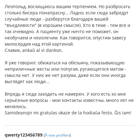
Леопольд, восхищаюсь вашим терпением. Но разбросать
столько бисера понапрасну... Ладно, если сюда забредут
случайные люди - разберутся благодаря вашей
"въедливости" (в хорошем смысле). Кто в теме - тем всё и
так очевидно. А пациенту уже ничто не поможет, он
необучаем и неизлечим. Как говорится, опустим завесу
милосердия над этой картиной.
Славик, ankaŭ al vi dankon.
Я уже говорил: обижаться на обезьяну, показывающую
неприличные жесты или попугая, ругающегося матом -
смысла нет. У них же нет разума, даже если они иногда
выглядят как люди...
Впредь я сюда заходить не намерен. У кого есть ко мне
серьёзные вопросы - мои контакты известны, много лет не
менялись.
Samideanojn mi gratulas okaze de la hodiaŭa festo. Ĝis iam!
qwerty123456789
(
Å vise profilen
)