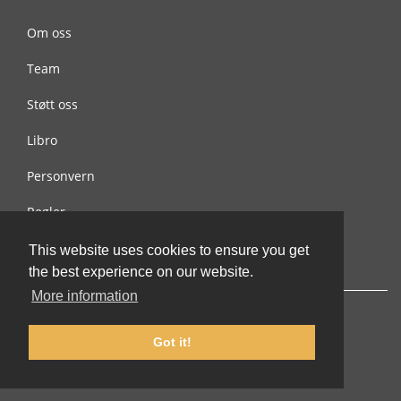
Om oss
Team
Støtt oss
Libro
Personvern
Regler
Kontakt oss
This website uses cookies to ensure you get
the best experience on our website.
More information
Got it!
© 2002-2026 lernu.net |
Impressum