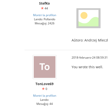
StefKo
44
Montri la profilon
Lando: Pollando
Mesaĝoj: 2426
Aŭtoro: Andrzej Mlecz
2018-februaro-24 08:59:31
You wrote this well.
TonLove69
ทางเข้า sbobet
0
Montri la profilon
Lando:
Mesaĝoj: 44