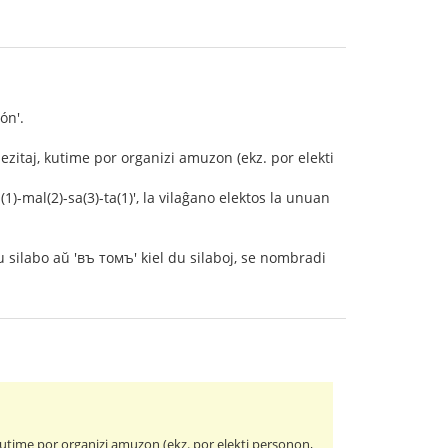
ón'.
zitaj, kutime por organizi amuzon (ekz. por elekti
i(1)-mal(2)-sa(3)-ta(1)', la vilaĝano elektos la unuan
u silabo aŭ 'въ томъ' kiel du silaboj, se nombradi
kutime por organizi amuzon (ekz. por elekti personon,