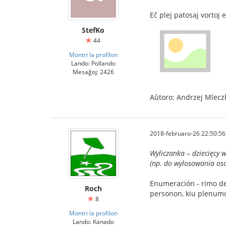
Eĉ plej patosaj vortoj 
StefKo
44
Montri la profilon
Lando: Pollando
Mesaĝoj: 2426
Aŭtoro: Andrzej Mlecz
2018-februaro-26 22:50:56
Wyliczanka – dziecięcy
(np. do wylosowania oso
Enumeración - rimo de 
Roch
personon, kiu plenumo
8
Montri la profilon
Lando: Kanado