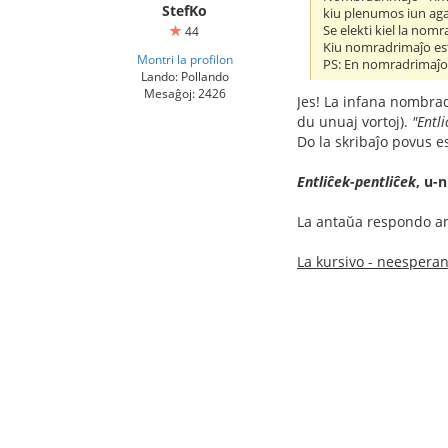
StefKo
kiu plenumos iun aga
Se elekti kiel la nomr
44
Kiu nomradrimaĵo esti
Montri la profilon
PS: En nomradrimaĵo o
Lando: Pollando
Mesaĝoj: 2426
Jes! La infana nombradr
du unuaj vortoj).
"Entli
Do la skribaĵo povus es
Entliĉek-pentliĉek
, u-n
La antaŭa respondo ank
La kursivo - neesperant