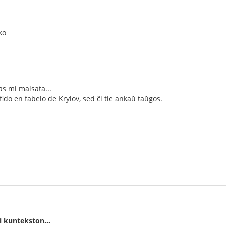
ko
tas mi malsata...
afido en fabelo de Krylov, sed ĉi tie ankaŭ taŭgos.
di kuntekston…