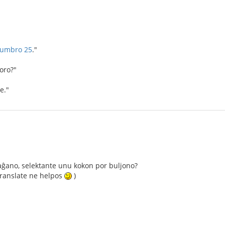
numbro 25
."
toro?"
e."
ilaĝano, selektante unu kokon por buljono?
 Translate ne helpos
)