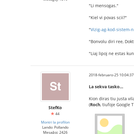
"Li mensogas."
"Kiel vi povas scii?"
"
Vizig-ag-kod-sistem-
"Bonvolu diri ree, Dok
"Liaj lipoj ne estas kun
2018-februaro-25 10:04:37
La sekva tasko…
Kion diras tiu justa v
(
Roch
, tiufoje Google
StefKo
44
Montri la profilon
Lando: Pollando
Mesaĝoj: 2426