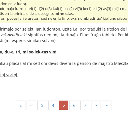
don en la ludo).
adrimaĵo frazon 'pri(1)-ti(2)-o(3)-kul(1)-pas(2)-vi(3)-ke(1)-est(2)-as(3)-mi(1)-ma
s en la orininalo de la desegno, mi ne scias.
ni povas fari erareton, sed ne en la fino, ekz. nombradi 'tio' kiel unu silabo
imaĵo por selekti ian ludonton, uzita i.a. por traduki la titolon de
czek-pentliczek"
signifas nenion, tia rimaĵo. Plue: ”ruĝa tableto. Por k
ti (mi esperis similan solvon):
u, du-e, tri, mi se-lek-tas vin!
aŭ plaĉas al mi sed oni devis diveni la penson de majstro Mleczko (
aj vortoj.
5
«
<
3
4
6
7
>
»