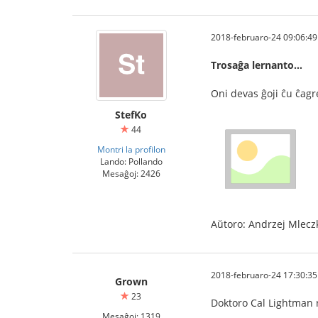
2018-februaro-24 09:06:49
Trosaĝa lernanto…
Oni devas ĝoji ĉu ĉagre
StefKo
44
Montri la profilon
Lando: Pollando
Mesaĝoj: 2426
Aŭtoro: Andrzej Mlecz
2018-februaro-24 17:30:35
Grown
23
Doktoro Cal Lightman ri
Mesaĝoj: 1319