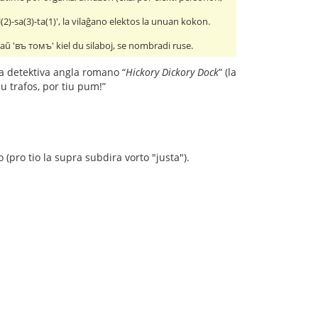
l(2)-sa(3)-ta(1)', la vilaĝano elektos la unuan kokon.
 aŭ 'въ томъ' kiel du silaboj, se nombradi ruse.
 la detektiva angla romano “
Hickory Dickory Dock
” (la
iu trafos, por tiu pum!”
pro tio la supra subdira vorto "justa").