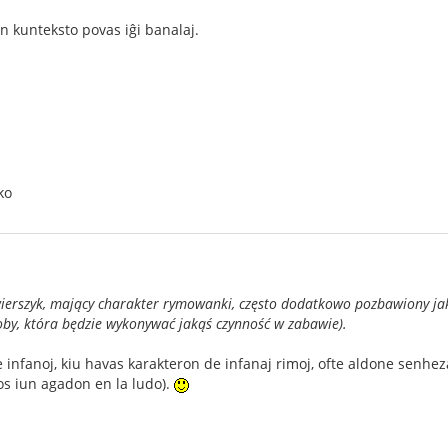
en kunteksto povas iĝi banalaj.
ko
 wierszyk, mający charakter rymowanki, często dodatkowo pozbawiony j
by, która będzie wykonywać jakąś czynność w zabawie).
infanoj, kiu havas karakteron de infanaj rimoj, ofte aldone senhez
s iun agadon en la ludo).