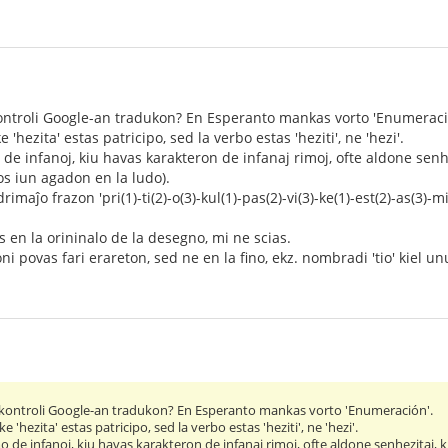
kontroli Google-an tradukon? En Esperanto mankas vorto 'Enumeraci
e 'hezita' estas patricipo, sed la verbo estas 'heziti', ne 'hezi'.
e infanoj, kiu havas karakteron de infanaj rimoj, ofte aldone senhe
s iun agadon en la ludo).
rimaĵo frazon 'pri(1)-ti(2)-o(3)-kul(1)-pas(2)-vi(3)-ke(1)-est(2)-as(3)-m
 en la orininalo de la desegno, mi ne scias.
 povas fari erareton, sed ne en la fino, ekz. nombradi 'tio' kiel un
 kontroli Google-an tradukon? En Esperanto mankas vorto 'Enumeración'.
ke 'hezita' estas patricipo, sed la verbo estas 'heziti', ne 'hezi'.
 de infanoj, kiu havas karakteron de infanaj rimoj, ofte aldone senhezitaj, 