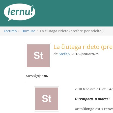
Al
la
enhavo
Forumo
Humuro
La ĉiutaga rideto (prefere por adoltoj)
La ĉiutaga rideto (pre
de
StefKo
, 2018-januaro-25
Mesaĝoj:
186
2018-februaro-23 08:13:47
O tempora, o mores!
Antaŭlonge estis renv