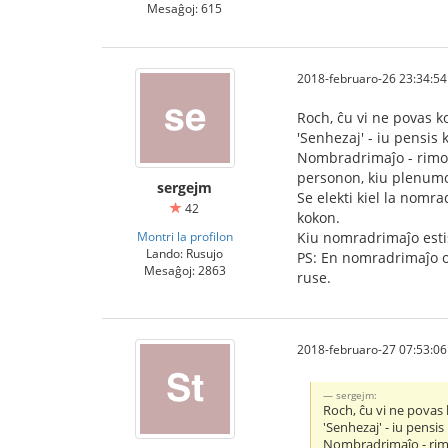
Mesaĝoj: 615
2018-februaro-26 23:34:54
Roch, ĉu vi ne povas 
'Senhezaj' - iu pensis k
Nombradrimaĵo - rimo d
personon, kiu plenumo
sergejm
Se elekti kiel la nomrad
42
kokon.
Montri la profilon
Kiu nomradrimaĵo estis
Lando: Rusujo
PS: En nomradrimaĵo oni
Mesaĝoj: 2863
ruse.
2018-februaro-27 07:53:06
sergejm:
Roch, ĉu vi ne povas
'Senhezaj' - iu pensis 
Nombradrimaĵo - rimo