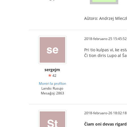
Aŭtoro: Andrzej Mlecz
2018-februaro-25 15:45:52
Pri tio kulpas vi, ke es
Ĉi tion diris Lupo al Ŝ
sergejm
42
Montri la profilon
Lando: Rusujo
Mesaĝoj: 2863
2018-februaro-26 18:02:18
Ĉiam oni devas rigar